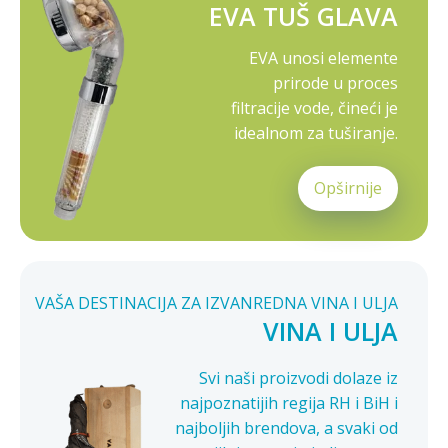
EVA TUŠ GLAVA
EVA unosi elemente
prirode u proces
filtracije vode, čineći je
idealnom za tuširanje.
Opširnije
VAŠA DESTINACIJA ZA IZVANREDNA VINA I ULJA
VINA I ULJA
Svi naši proizvodi dolaze iz
najpoznatijih regija RH i BiH i
najboljih brendova, a svaki od