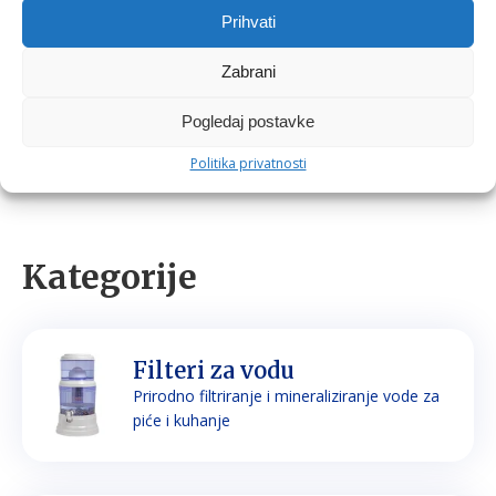
klorom.
Prihvati
Kako u ponudi imamo više različitih aroma, na vama je
Zabrani
da odaberete onu koja će najbolje odgovarati vašem
raspoloženju.
Pogledaj postavke
Politika privatnosti
Kategorije
Filteri za vodu
Prirodno filtriranje i mineraliziranje vode za
piće i kuhanje