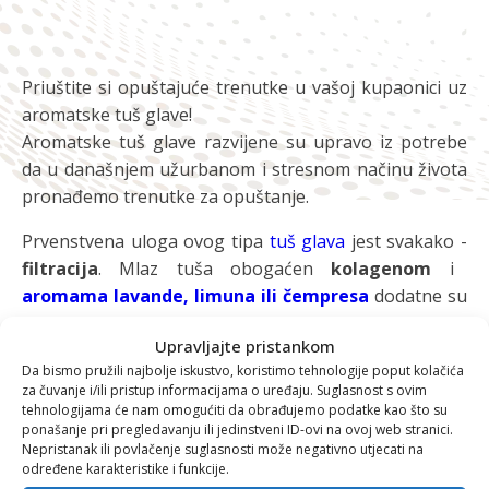
Priuštite si opuštajuće trenutke u vašoj kupaonici uz
aromatske tuš glave!
Aromatske tuš glave razvijene su upravo iz potrebe
da u današnjem užurbanom i stresnom načinu života
pronađemo trenutke za opuštanje.
Prvenstvena uloga ovog tipa
tuš glava
jest svakako -
filtracija
. Mlaz tuša obogaćen
kolagenom
i
aromama lavande, limuna ili čempresa
dodatne su
kvalitete.
Upravljajte pristankom
Otklanjanjem stresa i opuštanjem dobro utječemo na
Da bismo pružili najbolje iskustvo, koristimo tehnologije poput kolačića
za čuvanje i/ili pristup informacijama o uređaju. Suglasnost s ovim
imunološki sustav, vraćamo energiju tijelu i mir umu.
tehnologijama će nam omogućiti da obrađujemo podatke kao što su
Dokazano je da su esencije izuzetno korisne za tijelo
ponašanje pri pregledavanju ili jedinstveni ID-ovi na ovoj web stranici.
te se apsorbiraju kroz nos, usta, kožu i sluznicu. Koža
Nepristanak ili povlačenje suglasnosti može negativno utjecati na
određene karakteristike i funkcije.
i kosa su tako zaštićene, bez opasnosti od iritacije