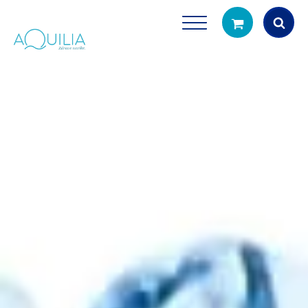
Products
search
Tuš glave
Vrčevi za filtrira
rirodno filtriranje vode za tuširanje
Potpuno prijenosno rješenje
čistu vodu za pi