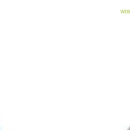
WEB
za filtriranje
Zamjenski dijelovi
Akcijs
vode
Zamjenski dijelovi za naše
Proizvo
proizvode
 prijenosno rješenje
nu i čistu vodu za piće