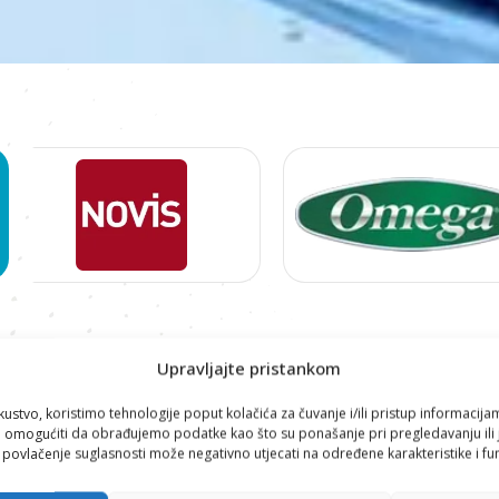
Proizvodi
Upravljajte pristankom
DIJELOVI ZA TUŠ GLAVE
,
ZAMJENSKI DIJELOVI
kustvo, koristimo tehnologije poput kolačića za čuvanje i/ili pristup informacija
omogućiti da obrađujemo podatke kao što su ponašanje pri pregledavanju ili j
i povlačenje suglasnosti može negativno utjecati na određene karakteristike i fun