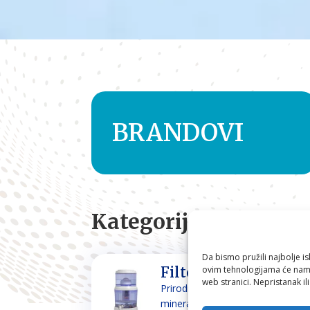
BRANDOVI
Kategorije
Da bismo pružili najbolje is
ovim tehnologijama će nam 
Filteri za vodu
web stranici. Nepristanak il
Prirodno filtriranje i
mineraliziranje vode za piće i