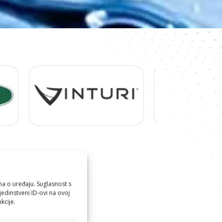
ma o uređaju. Suglasnost s
edinstveni ID-ovi na ovoj
kcije.