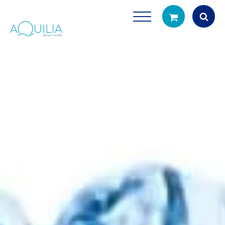
Products
search
Tuš glave
Vrčevi za filtrira
rirodno filtriranje vode za tuširanje
Potpuno prijenosno rješenje
čistu vodu za pi