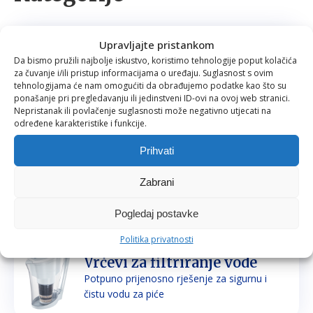
Upravljajte pristankom
Filteri za vodu
Da bismo pružili najbolje iskustvo, koristimo tehnologije poput kolačića
Prirodno filtriranje i mineraliziranje vode za
za čuvanje i/ili pristup informacijama o uređaju. Suglasnost s ovim
piće i kuhanje
tehnologijama će nam omogućiti da obrađujemo podatke kao što su
ponašanje pri pregledavanju ili jedinstveni ID-ovi na ovoj web stranici.
Nepristanak ili povlačenje suglasnosti može negativno utjecati na
određene karakteristike i funkcije.
Prihvati
Tuš glave
Prirodno filtriranje vode za tuširanje
Zabrani
Pogledaj postavke
Politika privatnosti
Vrčevi za filtriranje vode
Potpuno prijenosno rješenje za sigurnu i
čistu vodu za piće