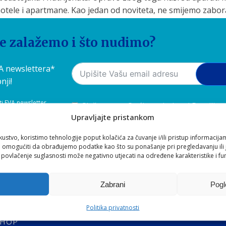
 hotele i apartmane. Kao jedan od noviteta, ne smijemo zabora
nje vina će uživanje u vinu pretvoriti u potpuno novi doživlja
se zalažemo i što nudimo?
i vam više informacija o našim proizvodima. Naša je adresa os
s putem telefona, maila ili obrasca na našoj stranici! Veselim
VA newslettera*
nji!
ti EVA newsletter,
Slažem se s
Općim uvjetima
i
Pravilima
-mail adrese
Upravljajte pristankom
kustvo, koristimo tehnologije poput kolačića za čuvanje i/ili pristup informacija
omogućiti da obrađujemo podatke kao što su ponašanje pri pregledavanju ili j
i povlačenje suglasnosti može negativno utjecati na određene karakteristike i fun
Zabrani
Pogl
BSHOP
Aquilia zdrave navi
Politika privatnosti
Poslovnica: Remetinečka cest
SHOP