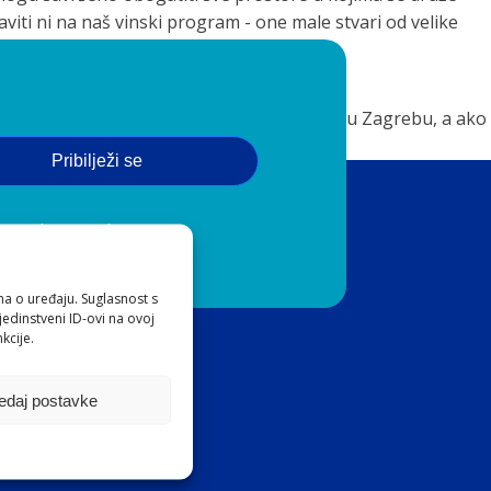
viti ni na naš vinski program - one male stvari od velike
j!
tala ista - i dalje se nalazimo na Kajzerici u Zagrebu, a ako
o vam se!
Pribilježi se
 o privatnosti
ma o uređaju. Suglasnost s
edinstveni ID-ovi na ovoj
kcije.
edaj postavke
ke d.o.o.
a 7, Zagreb