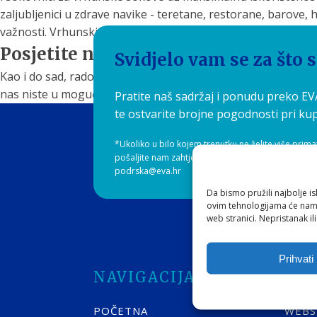
zaljubljenici u zdrave navike - teretane, restorane, barove,
važnosti. Vrhunski proizvodi za aeraciju, hlađenje i posluživa
Posjetite nas uživo ili virtualno
Svidjelo vam se za što 
Kao i do sad, rado ćemo odgovoriti na sve vaše upite i pružit
nas niste u mogućnosti posjetiti uživo - tu smo i dalje za va
Pratite naš sadržaj i ponudu preko E
te ostvarite brojne pogodnosti pri kup
*Ukoliko u bilo kojem trenutku ne želite više prima
pošaljite nam zahtjev za skidanjem s liste, preko e
podrska@eva.hr
Da bismo pružili najbolje is
ovim tehnologijama će nam 
web stranici. Nepristanak il
Prihvati
NAVIGACIJA
WE
POČETNA
WEB