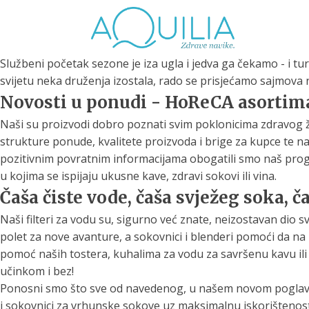
Službeni početak sezone je iza ugla i jedva ga čekamo - i tur
svijetu neka druženja izostala, rado se prisjećamo sajmova 
Novosti u ponudi - HoReCA asortim
Naši su proizvodi dobro poznati svim poklonicima zdravog
strukture ponude, kvalitete proizvoda i brige za kupce te na
pozitivnim povratnim informacijama obogatili smo naš progr
Tuš glave
Vrčevi za filtriranje
Boce 
vode
u kojima se ispijaju ukusne kave, zdravi sokovi ili vina.
irodno filtriranje vode za
tuširanje
Potpuno prijenosno rješenje
Potpuno
Čaša čiste vode, čaša svježeg soka, 
za sigurnu i čistu vodu za piće
za sigur
Naši filteri za vodu su, sigurno već znate, neizostavan dio s
polet za nove avanture, a sokovnici i blenderi pomoći da na 
pomoć naših tostera, kuhalima za vodu za savršenu kavu ili
učinkom i bez!
Ponosni smo što sve od navedenog, u našem novom poglavlju 
i sokovnici za vrhunske sokove uz maksimalnu iskorištenost