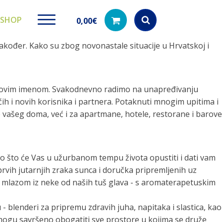
SHOP
0,00
€
a također. Kako su zbog novonastale situacije u Hrvatskoj i
Products
search
d novim imenom. Svakodnevno radimo na unapređivanju
ćih i novih korisnika i partnera. Potaknuti mnogim upitima i
 vašeg doma, već i za apartmane, hotele, restorane i barove
ki paketi
Ugradbeni filteri za
Dezinfe
vodu
di na akciji
Kod nas pronađ
dezinfekciju 
Učinkovito filtriranje vode iz
vodovodne mreže
 ono što će Vas u užurbanom tempu života opustiti i dati vam
prvih jutarnjih zraka sunca i doručka pripremljenih uz
m mlazom iz neke od naših tuš glava - s aromaterapetuskim
lenderi za pripremu zdravih juha, napitaka i slastica, kao
 mogu savršeno obogatiti sve prostore u kojima se druže