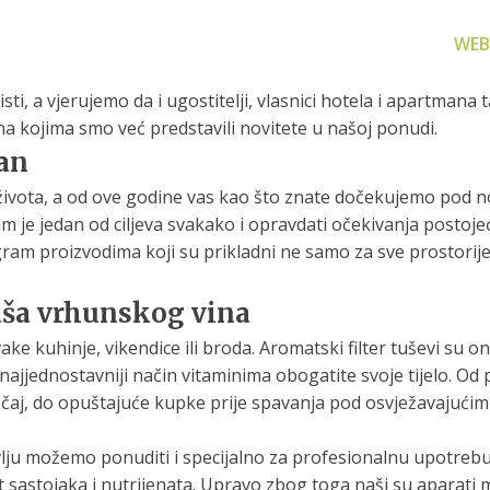
WEB
isti, a vjerujemo da i ugostitelji, vlasnici hotela i apartman
na kojima smo već predstavili novitete u našoj ponudi.
an
 života, a od ove godine vas kao što znate dočekujemo po
m je jedan od ciljeva svakako i opravdati očekivanja postoje
am proizvodima koji su prikladni ne samo za sve prostorije
za filtriranje
Zamjenski dijelovi
Akcijs
vode
Zamjenski dijelovi za naše
Proizvo
proizvode
 prijenosno rješenje
čaša vrhunskog vina
nu i čistu vodu za piće
vake kuhinje, vikendice ili broda. Aromatski filter tuševi su
najjednostavniji način vitaminima obogatite svoje tijelo. Od 
 čaj, do opuštajuće kupke prije spavanja pod osvježavajući
možemo ponuditi i specijalno za profesionalnu upotrebu - b
 sastojaka i nutrijenata. Upravo zbog toga naši su aparati