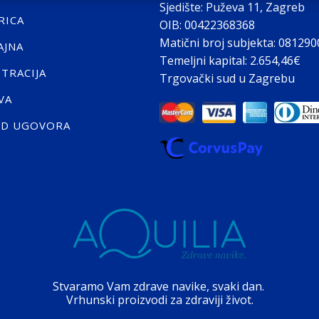
Sjedište: Puževa 11, Zagreb
RICA
OIB: 00422368368
Matični broj subjekta: 08129
AJNA
Temeljni kapital: 2.654,46€
STRACIJA
Trgovački sud u Zagrebu
VA
ID UGOVORA
Stvaramo Vam zdrave navike, svaki dan.
Vrhunski proizvodi za zdraviji život.