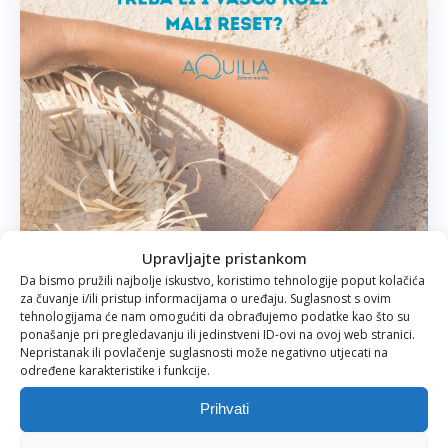
Upravljajte pristankom
Da bismo pružili najbolje iskustvo, koristimo tehnologije poput kolačića
za čuvanje i/ili pristup informacijama o uređaju. Suglasnost s ovim
tehnologijama će nam omogućiti da obrađujemo podatke kao što su
Povratak s mora:
ponašanje pri pregledavanju ili jedinstveni ID-ovi na ovoj web stranici.
Nepristanak ili povlačenje suglasnosti može negativno utjecati na
Treba li i vašoj koži
određene karakteristike i funkcije.
mali reset?
Prihvati
07.08.2026.