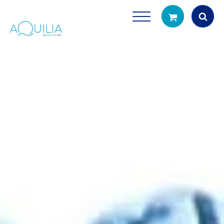
Products
search
Tuš glave
Vrčevi za filtrira
rirodno filtriranje vode za tuširanje
Potpuno prijenosno rješenje
čistu vodu za pi