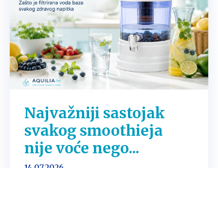
Najvažniji sastojak
svakog smoothieja
nije voće nego...
14.07.2026.
Jagode daju boju. Banana daje kremastu
teksturu. Limun donosi svježinu, a đumbir
onu malu dozu karaktera zbog koje imamo
osjećaj da smo upravo učinili nešto posebno