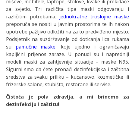
miševe, mobitele, laptope, stolove, kvake ili prekidače
za svjetlo. Tri različita tipa maski odgovaraju i
različitim potrebama:
jednokratne troslojne maske
preporuča se nositi u javnim prostorima te ih nakon
upotrebe pažljivo odložiti na za to predviđeno mjesto.
Podsjetnik na suzdržavanje od doticanja lica rukama
su
pamučne maske
, koje ujedno i ograničavaju
kapljični prijenos zaraze. U ponudi su i napredniji
modeli maski za zahtjevnije situacije – maske N95.
Sigurni smo da ćete pronaći dezinfekcijska i zaštitna
sredstva za svaku priliku – kućanstvo, kozmetičke ili
frizerske salone, stubišta, restorane ili servise.
Čistoća je pola zdravlja, a mi brinemo za
dezinfekciju i zaštitu!