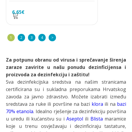
6,65
€
1
2
3
4
>
Za potpunu obranu od virusa i sprečavanje širenja
zaraze zavirite u našu ponudu dezinficijensa i
proizvoda za dezinfekciju i zaštitu!
Sva dezinfekcijska sredstva na našim stranicama
certificirana su i sukladna preporukama Hrvatskog
zavoda za javno zdravstvo. Možete izabrati između
sredstava za ruke ili površine na bazi
klora
ili na
bazi
70% etanola
. Idealno rješenje za dezinfekciju površina
u uredu ili kućanstvu su i
Aseptol
ili
Blista
maramice
koje u trenu osvježavaju i dezinficiraju tastature,