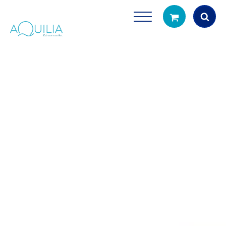
Products
search
Tuš glave
Vrčevi za filtrira
rirodno filtriranje vode za tuširanje
Potpuno prijenosno rješenje
čistu vodu za pi