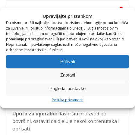
Upravljajte pristankom
V Guard Aerosol za površine
Da bismo pružili najbolje iskustvo, koristimo tehnologije poput kolačića
za čuvanje i/ili pristup informacijama o uređaju. Suglasnost s ovim
tehnologijama će nam omogućiti da obrađujemo podatke kao što su
300 ml
ponašanje pri pregledavanju ili jedinstveni ID-ovi na ovoj web stranici.
Nepristanak ili povlačenje suglasnosti može negativno utjecati na
određene karakteristike i funkcije.
Proizvođač:
Alfa Car d.o.o., 3. travnja 58, Donja
Prihvati
Dubrava, 40320 Donji Kraljevec, tel: +385 (0)40
688 225
Zabrani
Aktivna tvar
: Etanol 70g/100g
Pogledaj postavke
Sastav:
70% Den. Etanol; Voda; Mirisi (Limonen,
Politika privatnosti
Citronelol).
Uputa za uporabu:
Raspršiti proizvod po
površini, ostaviti da djeluje nekoliko trenutaka i
obrisati.