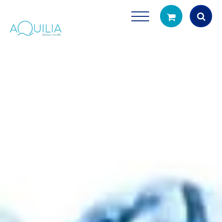
Products
search
Tuš glave
Vrčevi za filtrira
rirodno filtriranje vode za tuširanje
Potpuno prijenosno rješenje
čistu vodu za pi