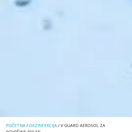
POČETNA
/
DEZINFEKCIJA
/ V GUARD AEROSOL ZA
POVRŠINE 300 ML