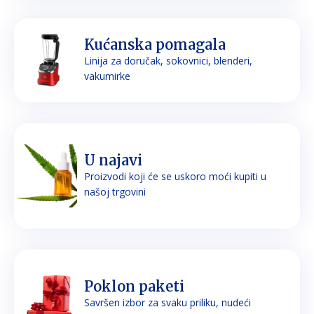
Kućanska pomagala
Linija za doručak, sokovnici, blenderi,
vakumirke
U najavi
Proizvodi koji će se uskoro moći kupiti u
našoj trgovini
Poklon paketi
Savršen izbor za svaku priliku, nudeći