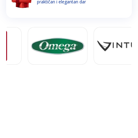
praktičan i elegantan dar
FILTRACIJA VODE
EVA FILTER ZA VODU
EVA filter za vodu