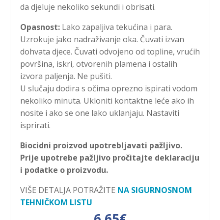
da djeluje nekoliko sekundi i obrisati.
Opasnost:
Lako zapaljiva tekućina i para.
Uzrokuje jako nadraživanje oka. Čuvati izvan
dohvata djece. Čuvati odvojeno od topline, vrućih
površina, iskri, otvorenih plamena i ostalih
izvora paljenja. Ne pušiti.
U slučaju dodira s očima oprezno ispirati vodom
nekoliko minuta. Ukloniti kontaktne leće ako ih
nosite i ako se one lako uklanjaju. Nastaviti
isprirati.
Biocidni proizvod upotrebljavati pažljivo.
Prije upotrebe pažljivo pročitajte deklaraciju
i podatke o proizvodu.
VIŠE DETALJA POTRAŽITE
NA SIGURNOSNOM
TEHNIČKOM LISTU
6,65
€