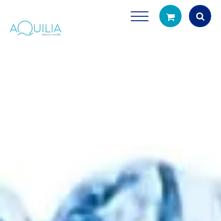
Products
search
Tuš glave
Vrčevi za filtrira
rirodno filtriranje vode za tuširanje
Potpuno prijenosno rješenje
čistu vodu za pi