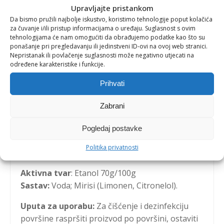
Upravljajte pristankom
Da bismo pružili najbolje iskustvo, koristimo tehnologije poput kolačića
za čuvanje i/ili pristup informacijama o uređaju. Suglasnost s ovim
tehnologijama će nam omogućiti da obrađujemo podatke kao što su
ponašanje pri pregledavanju ili jedinstveni ID-ovi na ovoj web stranici.
Nepristanak ili povlačenje suglasnosti može negativno utjecati na
određene karakteristike i funkcije.
V Guard univerzalni
Prihvati
dezinficijens za površine 1 l
Zabrani
Proizvođač: Alfa Car d.o.o., 3. travnja 58,
Pogledaj postavke
Donja Dubrava, 40320 Donji Kraljevec, tel:
Politika privatnosti
+385 (0)40 688 225
Aktivna tvar
: Etanol 70g/100g
Sastav:
Voda; Mirisi (Limonen, Citronelol).
Uputa za uporabu:
Za čišćenje i dezinfekciju
površine raspršiti proizvod po površini, ostaviti