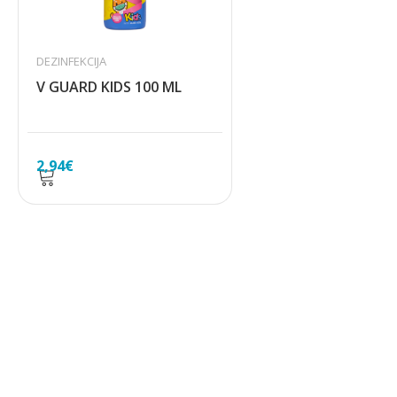
DEZINFEKCIJA
V GUARD KIDS 100 ML
2,94
€
Svidjelo vam se za što se
zalažemo i što nudimo?