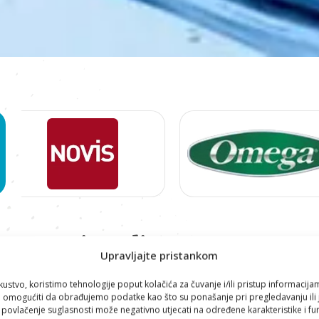
Proizvodi
Upravljajte pristankom
DEZINFEKCIJA
kustvo, koristimo tehnologije poput kolačića za čuvanje i/ili pristup informacija
omogućiti da obrađujemo podatke kao što su ponašanje pri pregledavanju ili j
i povlačenje suglasnosti može negativno utjecati na određene karakteristike i fun