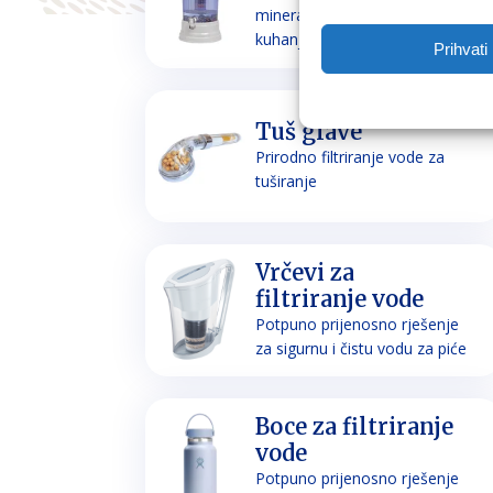
mineraliziranje vode za piće i
kuhanje
Prihvati
Tuš glave
Prirodno filtriranje vode za
tuširanje
Vrčevi za
filtriranje vode
Potpuno prijenosno rješenje
za sigurnu i čistu vodu za piće
Boce za filtriranje
vode
Potpuno prijenosno rješenje