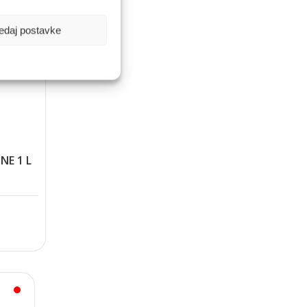
edaj postavke
NE 1 L