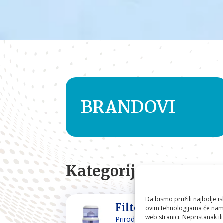
BRANDOVI
Kategorije
Da bismo pružili najbolje is
Filteri za vodu
ovim tehnologijama će nam 
web stranici. Nepristanak il
Prirodno filtriranje i