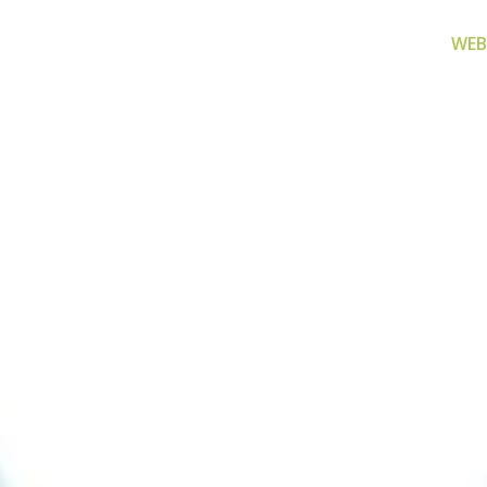
WEB
za filtriranje
Zamjenski dijelovi
Akcijs
vode
Zamjenski dijelovi za naše
Proizvo
proizvode
 prijenosno rješenje
nu i čistu vodu za piće