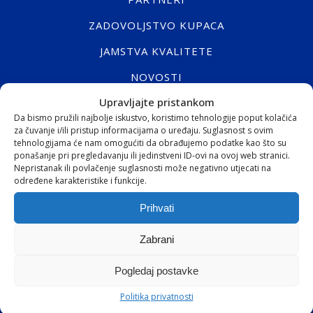
ZADOVOLJSTVO KUPACA
JAMSTVA KVALITETE
NOVOSTI
Upravljajte pristankom
KONTAKT
Da bismo pružili najbolje iskustvo, koristimo tehnologije poput kolačića
za čuvanje i/ili pristup informacijama o uređaju. Suglasnost s ovim
WEBSHOP
tehnologijama će nam omogućiti da obrađujemo podatke kao što su
ponašanje pri pregledavanju ili jedinstveni ID-ovi na ovoj web stranici.
Nepristanak ili povlačenje suglasnosti može negativno utjecati na
WEBSHOP
određene karakteristike i funkcije.
KOŠARICA
Prihvati
BLAGAJNA
Zabrani
REGISTRACIJA
Pogledaj postavke
PRIJAVA
Politika privatnosti
RASKID UGOVORA