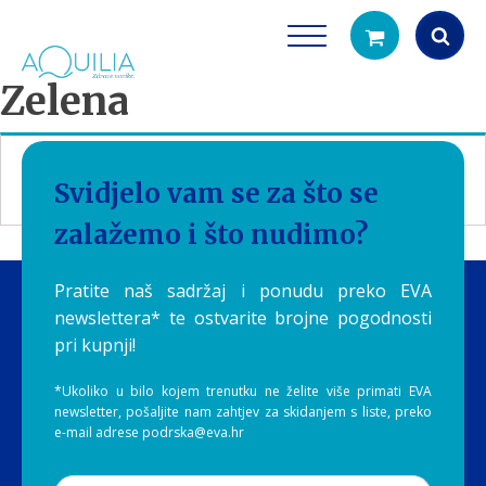
Zelena
Products
search
Nisu pronađeni proizvodi koji odgovaraju vašem
Svidjelo vam se za što se
odabiru.
zalažemo i što nudimo?
Pratite naš sadržaj i ponudu preko EVA
newslettera* te ostvarite brojne pogodnosti
pri kupnji!
Tuš glave
Vrčevi za filtrira
rirodno filtriranje vode za tuširanje
Potpuno prijenosno rješenje
*Ukoliko u bilo kojem trenutku ne želite više primati EVA
čistu vodu za pi
newsletter, pošaljite nam zahtjev za skidanjem s liste, preko
e-mail adrese podrska@eva.hr