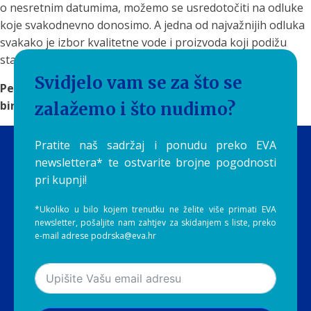
o nesretnim datumima, možemo se usredotočiti na odluke
koje svakodnevno donosimo. A jedna od najvažnijih odluka
svakako je izbor kvalitetne vode i proizvoda koji podižu
standard života.
Svidjelo vam se za što se
Petak 13. tako postaje samo još jedan dan u kojem
biramo zdravlje, ravnotežu i kvalitetu.
zalažemo i što nudimo?
Pratite naš sadržaj i ponudu preko EVA
newslettera* te ostvarite brojne pogodnosti
pri kupnji!
*Ukoliko u bilo kojem trenutku ne želite više primati EVA
newsletter, pošaljite nam zahtjev za skidanjem s liste, preko
e-mail adrese podrska@eva.hr