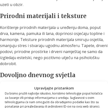
uzeti u obzir.
Prirodni materijali i teksture
Korištenje prirodnih materijala u uređenju doma, poput
drva, kamena, pamuka ili lana, doprinosi osjećaju topline i
harmonije. Teksture prirodnih materijala smiruju osjetila,
smanjuju stres i stvaraju ugodnu atmosferu. Tapete, drveni
podovi, prirodne prostirke i drveni namještaj ne samo da
izgledaju estetski, nego pozitivno utječu na psihološku
dobrobit.
Dovoljno dnevnog svjetla
Prirodno svjetlo utječe na raspoloženje, cirkadijalni ritam i
Upravljajte pristankom
energiju tijekom dana. Veliki prozori, prozirne zavjese i
Da bismo pružili najbolje iskustvo, koristimo tehnologije poput kolačića
za čuvanje i/ili pristup informacijama o uređaju. Suglasnost s ovim
pametno postavljanje ogledala pomažu da se svjetlost
tehnologijama će nam omogućiti da obrađujemo podatke kao što su
maksimalno reflektira u prostoru. Ako vaš dom nema
ponašanje pri pregledavanju ili jedinstveni ID-ovi na ovoj web stranici.