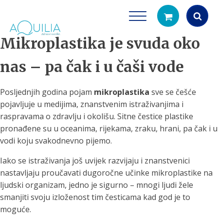
Mikroplastika je svuda oko
Products
search
nas – pa čak i u čaši vode
Posljednjih godina pojam
mikroplastika
sve se češće
pojavljuje u medijima, znanstvenim istraživanjima i
raspravama o zdravlju i okolišu. Sitne čestice plastike
pronađene su u oceanima, rijekama, zraku, hrani, pa čak i u
vodi koju svakodnevno pijemo.
Tuš glave
Vrčevi za filtrira
Iako se istraživanja još uvijek razvijaju i znanstvenici
rirodno filtriranje vode za tuširanje
Potpuno prijenosno rješenje
nastavljaju proučavati dugoročne učinke mikroplastike na
čistu vodu za pi
ljudski organizam, jedno je sigurno – mnogi ljudi žele
smanjiti svoju izloženost tim česticama kad god je to
moguće.