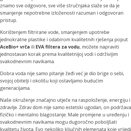
znamo sve odgovore, sve više stručnjaka slaže se da je
smanjenje nepotrebne izloženosti razuman i odgovoran
pristup.
Korištenjem filtrirane vode, smanjenjem upotrebe
jednokratne plastike i odabirom kvalitetnih rješenja poput
AceBio+ vrča
ili
EVA filtera za vodu
, možete napraviti
jednostavan korak prema kvalitetnijoj vodi i održivijim
svakodnevnim navikama.
Dobra voda nije samo pitanje žeđi već je dio brige o sebi,
svojoj obitelji i okolišu koji ostavljamo budućim
generacijama.
Naše okruženje značajno utječe na raspoloženje, energiju i
zdravlje. Zdrav dom nije samo estetski ugodan, on podržava
fizičko i mentalno blagostanje. Male promjene u uređenju i
svakodnevnim navikama mogu dugoročno poboljšati
kvalitetu života. Evo nekoliko ključnih elemenata koje vrijedi