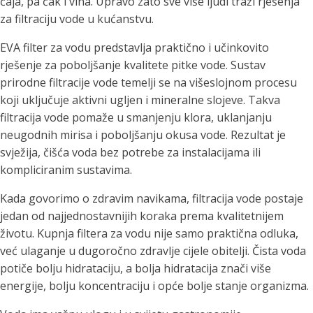
čaja, pa čak i vina. Upravo zato sve više ljudi traži rješenja
za filtraciju vode u kućanstvu.
EVA filter za vodu predstavlja praktično i učinkovito
rješenje za poboljšanje kvalitete pitke vode. Sustav
prirodne filtracije vode temelji se na višeslojnom procesu
koji uključuje aktivni ugljen i mineralne slojeve. Takva
filtracija vode pomaže u smanjenju klora, uklanjanju
neugodnih mirisa i poboljšanju okusa vode. Rezultat je
svježija, čišća voda bez potrebe za instalacijama ili
kompliciranim sustavima.
Kada govorimo o zdravim navikama, filtracija vode postaje
jedan od najjednostavnijih koraka prema kvalitetnijem
životu. Kupnja filtera za vodu nije samo praktična odluka,
već ulaganje u dugoročno zdravlje cijele obitelji. Čista voda
potiče bolju hidrataciju, a bolja hidratacija znači više
energije, bolju koncentraciju i opće bolje stanje organizma.