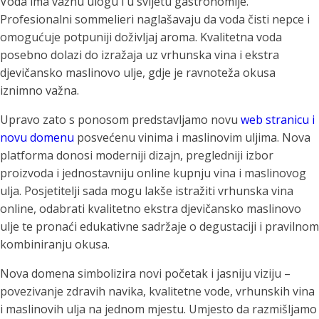
Voda ima važnu ulogu i u svijetu gastronomije.
Profesionalni sommelieri naglašavaju da voda čisti nepce i
omogućuje potpuniji doživljaj aroma. Kvalitetna voda
posebno dolazi do izražaja uz vrhunska vina i ekstra
djevičansko maslinovo ulje, gdje je ravnoteža okusa
iznimno važna.
Upravo zato s ponosom predstavljamo novu
web stranicu i
novu domenu
posvećenu vinima i maslinovim uljima. Nova
platforma donosi moderniji dizajn, pregledniji izbor
proizvoda i jednostavniju online kupnju vina i maslinovog
ulja. Posjetitelji sada mogu lakše istražiti vrhunska vina
online, odabrati kvalitetno ekstra djevičansko maslinovo
ulje te pronaći edukativne sadržaje o degustaciji i pravilnom
kombiniranju okusa.
Nova domena simbolizira novi početak i jasniju viziju –
povezivanje zdravih navika, kvalitetne vode, vrhunskih vina
i maslinovih ulja na jednom mjestu. Umjesto da razmišljamo