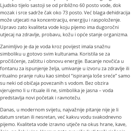
Ljudsko tijelo sastoji se od približno 60 posto vode, dok
mozak i srce sadrže čak oko 73 posto. Već blaga dehidracija
može utjecati na koncentraciju, energiju i raspoloženje.
Upravo zato kvaliteta vode koju pijemo ima dugoročni
utjecaj na zdravlje, probavu, kožu i opće stanje organizma.
Zanimljivo je da je voda kroz povijest imala snažnu
simboliku u gotovo svim kulturama. Koristila se za
pročišćenje, zaštitu i obnovu energije. Bacanje novčića u
fontanu za ispunjenje želja, umivanje u izvoru za zdravlje ili
ritualno pranje ruku kao simbol “ispiranja loše sreće” samo
su neki od običaja povezanih s vodom. Bez obzira
vjerujemo li u rituale ili ne, simbolika je jasna – voda
predstavlja novi početak i ravnotežu.
Danas, u modernom svijetu, najvažnije pitanje nije je li
datum sretan ili nesretan, već kakvu vodu svakodnevno
pijemo. Kvaliteta vode izravno utječe na okus hrane, kave,