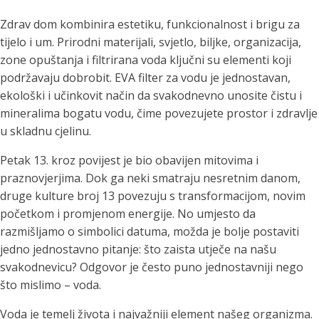
Zdrav dom kombinira estetiku, funkcionalnost i brigu za
tijelo i um. Prirodni materijali, svjetlo, biljke, organizacija,
zone opuštanja i filtrirana voda ključni su elementi koji
podržavaju dobrobit. EVA filter za vodu je jednostavan,
ekološki i učinkovit način da svakodnevno unosite čistu i
mineralima bogatu vodu, čime povezujete prostor i zdravlje
u skladnu cjelinu.
Petak 13. kroz povijest je bio obavijen mitovima i
praznovjerjima. Dok ga neki smatraju nesretnim danom,
druge kulture broj 13 povezuju s transformacijom, novim
početkom i promjenom energije. No umjesto da
razmišljamo o simbolici datuma, možda je bolje postaviti
jedno jednostavno pitanje: što zaista utječe na našu
svakodnevicu? Odgovor je često puno jednostavniji nego
što mislimo – voda.
Voda je temelj života i najvažniji element našeg organizma.