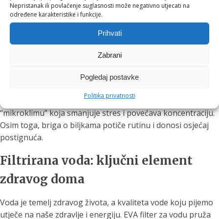
dovoljno prirodnog svjetla, dodatna LED rasvjeta u toplim
Nepristanak ili povlačenje suglasnosti može negativno utjecati na
određene karakteristike i funkcije.
tonovima može nadomjestiti nedostatak i poboljšati osjećaj
ugode.
Prihvati
Biljke za energiju i kvalitetu zraka
Zabrani
Biljke ne samo da uljepšavaju prostor, već i poboljšavaju
Pogledaj postavke
kvalitetu zraka apsorbirajući štetne tvari i proizvodeći kisik.
Politika privatnosti
Sobne biljke poput fige, palmi ili spatifiluma mogu stvoriti
“mikroklimu” koja smanjuje stres i povećava koncentraciju.
Osim toga, briga o biljkama potiče rutinu i donosi osjećaj
postignuća.
Filtrirana voda: ključni element
zdravog doma
Voda je temelj zdravog života, a kvaliteta vode koju pijemo
utječe na naše zdravlje i energiju. EVA filter za vodu pruža