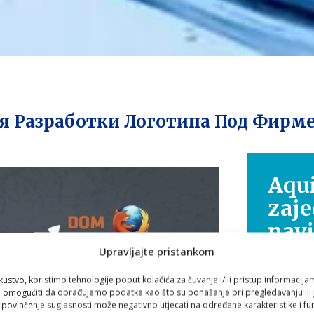
я Разработки Логотипа Под Фирм
Aqui
zaje
nav
Upravljajte pristankom
Zdravlje
kustvo, koristimo tehnologije poput kolačića za čuvanje i/ili pristup informacija
putovanje
omogućiti da obrađujemo podatke kao što su ponašanje pri pregledavanju ili j
i povlačenje suglasnosti može negativno utjecati na određene karakteristike i fun
Zato smo