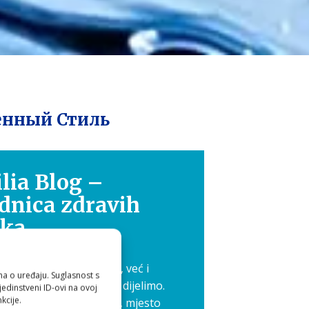
енный Стиль
lia Blog –
dnica zdravih
ika
 nije samo osobna briga, već i
ma o uređaju. Suglasnost s
 koje je ljepše kada ga dijelimo.
edinstveni ID-ovi na ovoj
kcije.
 pokrenuli Aquilia blog, mjesto