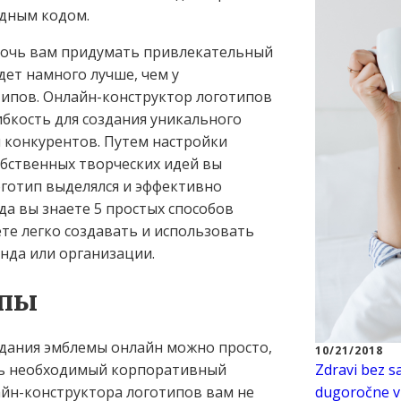
одным кодом.
мочь вам придумать привлекательный
дет намного лучше, чем у
ипов. Онлайн-конструктор логотипов
ибкость для создания уникального
и конкурентов. Путем настройки
бственных творческих идей вы
оготип выделялся и эффективно
да вы знаете 5 простых способов
те легко создавать и использовать
нда или организации.
ипы
здания эмблемы онлайн можно просто,
10/21/2018
ать необходимый корпоративный
Zdravi bez s
айн-конструктора логотипов вам не
dugoročne vi