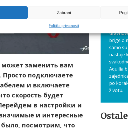
gdje zaj
navike, 
Zabrani
Pogl
Ovdje dij
savjete 
Politika privatnosti
uravnote
brige o 
samo su 
nastaje 
svakodn
а может заменить вам
Aquilia b
. Просто подключаете
zajednic
po korak
кабелем и включаете
životu.
что скорость будет
 Перейдем в настройки и
Ostale
 значимые и интересные
 было, посмотрим, что