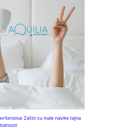
avršenstva: Zašto su male navike tajna
talnosti