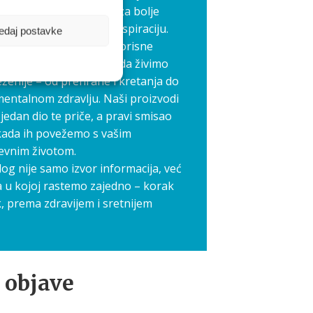
edno stvaramo prostor za bolje
međusobnu podršku i inspiraciju.
edaj postavke
elimo priče, iskustva i korisne
koji nam svima pomažu da živimo
ženije – od prehrane i kretanja do
mentalnom zdravlju. Naši proizvodi
jedan dio te priče, a pravi smisao
kada ih povežemo s vašim
evnim životom.
log nije samo izvor informacija, već
a u kojoj rastemo zajedno – korak
, prema zdravijem i sretnijem
 objave