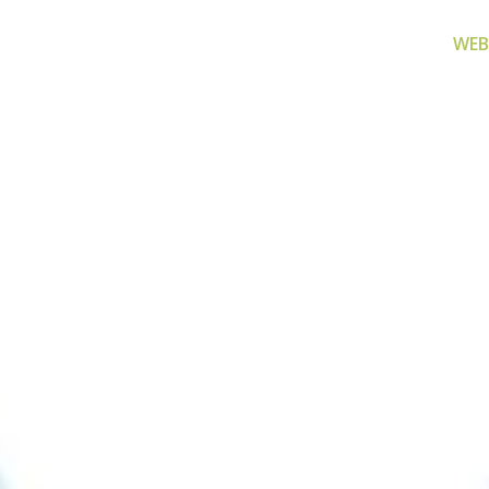
WEB
za filtriranje
Zamjenski dijelovi
Akcijs
vode
Zamjenski dijelovi za naše
Proizvo
proizvode
 prijenosno rješenje
nu i čistu vodu za piće