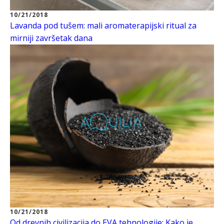
10/21/2018
Lavanda pod tušem: mali aromaterapijski ritual za
mirniji završetak dana
10/21/2018
Od drevnih civilizacija do EVA tehnologije: Kako je