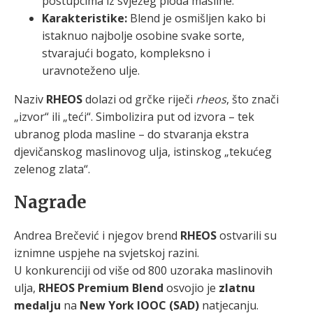
postupcima iz svježeg ploda masline.
Karakteristike:
Blend je osmišljen kako bi
istaknuo najbolje osobine svake sorte,
stvarajući bogato, kompleksno i
uravnoteženo ulje.
Naziv
RHEOS
dolazi od grčke riječi
rheos
, što znači
„izvor“ ili „teći“. Simbolizira put od izvora – tek
ubranog ploda masline – do stvaranja ekstra
djevičanskog maslinovog ulja, istinskog „tekućeg
zelenog zlata“.
Nagrade
Andrea Brečević i njegov brend
RHEOS
ostvarili su
iznimne uspjehe na svjetskoj razini.
U konkurenciji od više od 800 uzoraka maslinovih
ulja,
RHEOS Premium Blend
osvojio je
zlatnu
medalju
na
New York IOOC (SAD)
natjecanju.