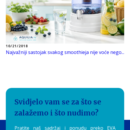
10/21/2018
Najvažniji sastojak svakog smoothieja nije voće nego...
Svidjelo vam se za što se
zalažemo i što nudimo?
Pratite naš sadržaj i ponudu preko EVA