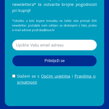
newslettera* te ostvarite brojne pogodnosti
pri kupnji!
*Ukoliko u bilo kojem trenutku ne želite više primati EVA
newsletter, pošaljite nam zahtjev za skidanjem s liste, preko
e-mail adrese podrska@eva.hr
Pribilježi se
Slažem se s
Općim uvjetima
i
Pravilima o
privatnosti