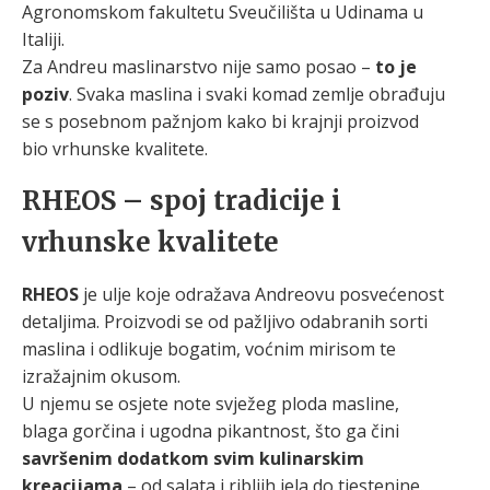
Agronomskom fakultetu Sveučilišta u Udinama u
Italiji.
Za Andreu maslinarstvo nije samo posao –
to je
poziv
. Svaka maslina i svaki komad zemlje obrađuju
se s posebnom pažnjom kako bi krajnji proizvod
bio vrhunske kvalitete.
RHEOS – spoj tradicije i
vrhunske kvalitete
RHEOS
je ulje koje odražava Andreovu posvećenost
detaljima. Proizvodi se od pažljivo odabranih sorti
maslina i odlikuje bogatim, voćnim mirisom te
izražajnim okusom.
U njemu se osjete note svježeg ploda masline,
blaga gorčina i ugodna pikantnost, što ga čini
savršenim dodatkom svim kulinarskim
kreacijama
– od salata i ribljih jela do tjestenine.