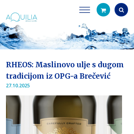
Products
search
RHEOS: Maslinovo ulje s dugom
tradicijom iz OPG-a Brečević
27.10.2025
Tuš glave
Vrčevi za filtrira
rirodno filtriranje vode za tuširanje
Potpuno prijenosno rješenje
čistu vodu za pi