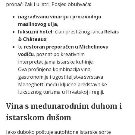
pronaći čak i u Istri. Posjed obuhvaća:
nagrađivanu vinariju
i
proizvodnju
maslinovog ulja
,
luksuzni hotel
, član prestižnog lanca
Relais
& Châteaux
,
te
restoran preporučen u Michelinovu
vodiču
, poznat po kreativnim
interpretacijama istarske kuhinje.
Ova profinjena kombinacija vina,
gastronomije i ugostiteljstva svrstava
Meneghetti među ključne predstavnike
luksuznog turizma u Hrvatskoj i regiji.
Vina s međunarodnim duhom i
istarskom dušom
Iako duboko poštuje autohtone istarske sorte