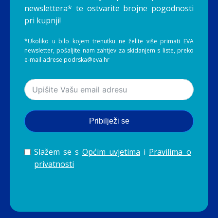
newslettera* te ostvarite brojne pogodnosti
pri kupnji!
*Ukoliko u bilo kojem trenutku ne želite više primati EVA
newsletter, pošaljite nam zahtjev za skidanjem s liste, preko
e-mail adrese podrska@eva.hr
Pribilježi se
Slažem se s
Općim uvjetima
i
Pravilima o
privatnosti