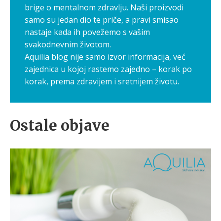
brige o mentalnom zdravlju. Naši proizvodi
samo su jedan dio te priče, a pravi smisao
nastaje kada ih povežemo s vašim
svakodnevnim životom.
Aquilia blog nije samo izvor informacija, već
zajednica u kojoj rastemo zajedno – korak po
korak, prema zdravijem i sretnijem životu.
Ostale objave