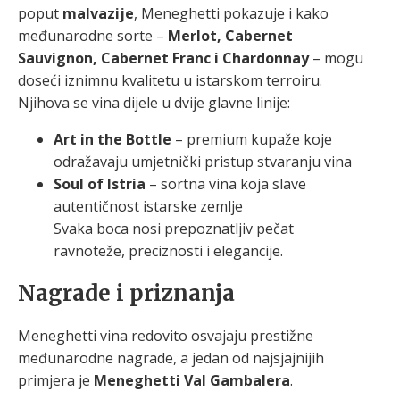
poput
malvazije
, Meneghetti pokazuje i kako
međunarodne sorte –
Merlot, Cabernet
Sauvignon, Cabernet Franc i Chardonnay
– mogu
doseći iznimnu kvalitetu u istarskom terroiru.
Njihova se vina dijele u dvije glavne linije:
Art in the Bottle
– premium kupaže koje
odražavaju umjetnički pristup stvaranju vina
Soul of Istria
– sortna vina koja slave
autentičnost istarske zemlje
Svaka boca nosi prepoznatljiv pečat
ravnoteže, preciznosti i elegancije.
Nagrade i priznanja
Meneghetti vina redovito osvajaju prestižne
međunarodne nagrade, a jedan od najsjajnijih
primjera je
Meneghetti Val Gambalera
.