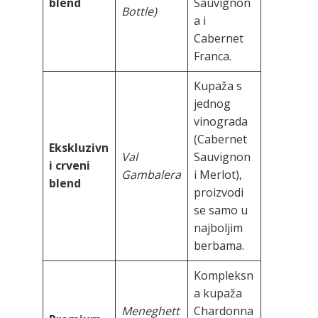
blend
Sauvignon
Bottle)
a i
Cabernet
Franca.
Kupaža s
jednog
vinograda
(Cabernet
Ekskluzivn
Val
Sauvignon
i crveni
Gambalera
i Merlot),
blend
proizvodi
se samo u
najboljim
berbama.
Kompleksn
a kupaža
Meneghett
Chardonna