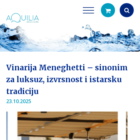
Products
search
Vinarija Meneghetti – sinonim
za luksuz, izvrsnost i istarsku
tradiciju
Tuš glave
Vrčevi za filtrira
23.10.2025
rirodno filtriranje vode za tuširanje
Potpuno prijenosno rješenje
čistu vodu za pi