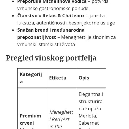
Preporuka Michelinova vodiča
– potvrda
vrhunske gastronomske ponude
Članstvo u Relais & Châteaux
– jamstvo
luksuza, autentičnosti i besprijekorne usluge
Snažan brend i međunarodna
prepoznatljivost
– Meneghetti je sinonim za
vrhunski istarski stil života
Pregled vinskog portfelja
Kategorij
Etiketa
Opis
a
Elegantna i
strukturira
na kupaža
Meneghett
Premium
Merlota,
i Red (Art
crveni
Cabernet
in the