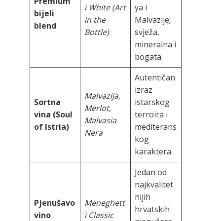
Premium
i White (Art
ya i
bijeli
in the
Malvazije;
blend
Bottle)
svježa,
mineralna i
bogata.
Autentičan
izraz
Malvazija
,
Sortna
istarskog
Merlot
,
vina (Soul
terroira i
Malvasia
of Istria)
mediterans
Nera
kog
karaktera.
Jedan od
najkvalitet
nijih
Pjenušavo
Meneghett
hrvatskih
vino
i Classic