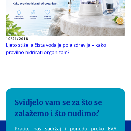
10/21/2018
Ljeto stiže, a čista voda je pola zdravlja – kako
pravilno hidrirati organizam?
Svidjelo vam se za što se
zalažemo i što nudimo?
Pratite naš sadržaj i ponudu preko EVA