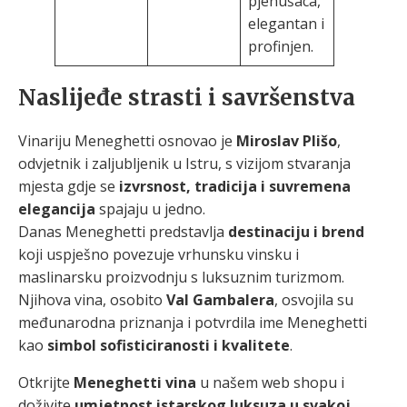
pjenušaca,
elegantan i
profinjen.
Naslijeđe strasti i savršenstva
Vinariju Meneghetti osnovao je
Miroslav Plišo
,
odvjetnik i zaljubljenik u Istru, s vizijom stvaranja
mjesta gdje se
izvrsnost, tradicija i suvremena
elegancija
spajaju u jedno.
Danas Meneghetti predstavlja
destinaciju i brend
koji uspješno povezuje vrhunsku vinsku i
maslinarsku proizvodnju s luksuznim turizmom.
Njihova vina, osobito
Val Gambalera
, osvojila su
međunarodna priznanja i potvrdila ime Meneghetti
kao
simbol sofisticiranosti i kvalitete
.
Otkrijte
Meneghetti vina
u našem web shopu i
doživite
umjetnost istarskog luksuza u svakoj