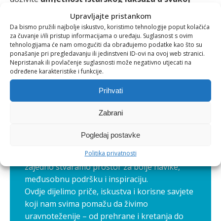
čaši.
Upravljajte pristankom
Da bismo pružili najbolje iskustvo, koristimo tehnologije poput kolačića
za čuvanje i/ili pristup informacijama o uređaju. Suglasnost s ovim
tehnologijama će nam omogućiti da obrađujemo podatke kao što su
ponašanje pri pregledavanju ili jedinstveni ID-ovi na ovoj web stranici.
Nepristanak ili povlačenje suglasnosti može negativno utjecati na
Aquilia Blog –
određene karakteristike i funkcije.
zajednica zdravih
Prihvati
navika
Zabrani
Zdravlje nije samo osobna briga, već i
Pogledaj postavke
putovanje koje je ljepše kada ga dijelimo. Zato
smo pokrenuli Aquilia blog, mjesto gdje
Politika privatnosti
zajedno stvaramo prostor za bolje navike,
međusobnu podršku i inspiraciju.
Ovdje dijelimo priče, iskustva i korisne savjete
koji nam svima pomažu da živimo
uravnoteženije – od prehrane i kretanja do