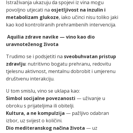
Istraživanja ukazuju da spojevi iz vina mogu
povoljno utjecati na
osjetljivost na inzulin i
metabolizam glukoze
, iako učinci nisu toliko jaki
kao kod kontroliranih prehrambenih intervencija.
Aquilia zdrave navike — vino kao dio
uravnoteženog života
Trudimo se i podsjetiti na
sveobuhvatan pristup
zdravlju
: nutritivno bogatu prehranu, redovitu
tjelesnu aktivnost, mentalnu dobrobit i umjerenu
društvenu interakciju.
U tom smislu, vino se uklapa kao:
Simbol socijalne povezanosti
— uživanje u
obroku s prijateljima ili obitelji.
Kultura, a ne kompulzija
— pažljivo odabran
izbor, uz svijest o količini.
Dio mediteranskog načina života
— uz