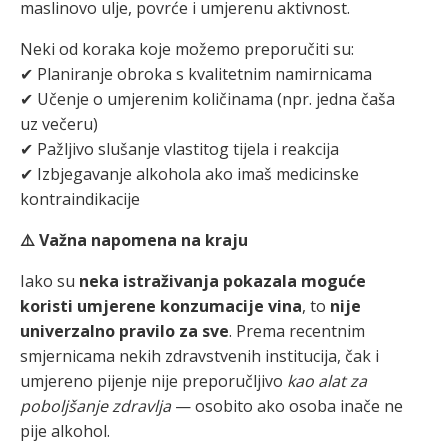
maslinovo ulje, povrće i umjerenu aktivnost.
Neki od koraka koje možemo preporučiti su:
✔ Planiranje obroka s kvalitetnim namirnicama
✔ Učenje o umjerenim količinama (npr. jedna čaša
uz večeru)
✔ Pažljivo slušanje vlastitog tijela i reakcija
✔ Izbjegavanje alkohola ako imaš medicinske
kontraindikacije
⚠️ Važna napomena na kraju
Iako su
neka istraživanja pokazala moguće
koristi umjerene konzumacije vina
, to
nije
univerzalno pravilo za sve
. Prema recentnim
smjernicama nekih zdravstvenih institucija, čak i
umjereno pijenje nije preporučljivo
kao alat za
poboljšanje zdravlja
— osobito ako osoba inače ne
pije alkohol.