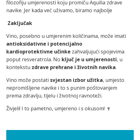
filozofiju umjerenosti koju promiču Aquilia zdrave
navike. Jer kada već uživamo, biramo najbolje
Zaključak
Vino, posebno u umjerenim količinama, može imati
antioksidativne i potencijalno
kardioprotektivne učinke
zahvaljujući spojevima
poput resveratrola. No
ključ je u umjerenosti
, u
kontekstu
zdrave prehrane i životnih navika
.
Vino može postati
svjestan izbor užitka
, umjesto
nepromišljene navike i to s punim poštovanjem
prema zdravlju, tijelu i životnoj ravnoteži.
Živjeli! I to pametno, umjereno i s okusom! 🍷