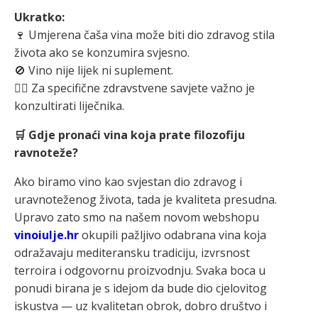
Ukratko:
🍷 Umjerena čaša vina može biti dio zdravog stila
života ako se konzumira svjesno.
🚫 Vino nije lijek ni suplement.
👩‍⚕️ Za specifične zdravstvene savjete važno je
konzultirati liječnika.
🛒 Gdje pronaći vina koja prate filozofiju
ravnoteže?
Ako biramo vino kao svjestan dio zdravog i
uravnoteženog života, tada je kvaliteta presudna.
Upravo zato smo na našem novom webshopu
vinoiulje.hr
okupili pažljivo odabrana vina koja
odražavaju mediteransku tradiciju, izvrsnost
terroira i odgovornu proizvodnju. Svaka boca u
ponudi birana je s idejom da bude dio cjelovitog
iskustva — uz kvalitetan obrok, dobro društvo i