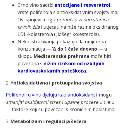
Crno vino sadrži
antocijane i resveratrol
,
vrste polifenola s antioksidativnim svojstvima.
Ovi spojevi mogu
pomoći u zaštiti stanica
krvnih žila
i utjecati na niže razine oksidiranog
LDL-kolesterola („lošeg“ kolesterola).
Neka istraživanja pokazuju da umjerena
konzumacija —
½ do 1 čaša dnevno
— u
sklopu
Mediteranske prehrane
može biti
povezana s
nižim rizikom od ozbiljnih
kardiovaskularnih poteškoća
.
2. A
ntioksidativna i protuupalna svojstva
Polifenoli u vinu djeluju kao antioksidansi
: mogu
smanjiti oksidativni stres i upalne procese
u tijelu
— faktore koji su povezani s kroničnim bolestima.
3.
Metabolizam i regulacija šećera