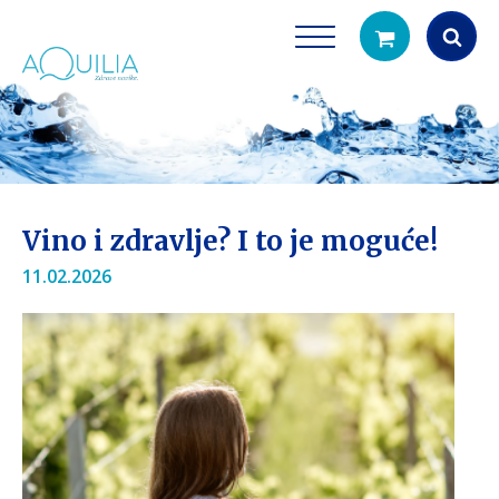
Products
search
Vino i zdravlje? I to je moguće!
11.02.2026
Tuš glave
Vrčevi za filtrira
rirodno filtriranje vode za tuširanje
Potpuno prijenosno rješenje
čistu vodu za pi