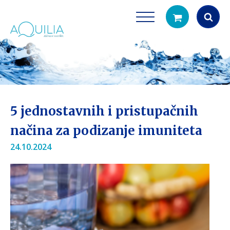
Products
search
5 jednostavnih i pristupačnih
načina za podizanje imuniteta
24.10.2024
Tuš glave
Vrčevi za filtrira
rirodno filtriranje vode za tuširanje
Potpuno prijenosno rješenje
čistu vodu za pi