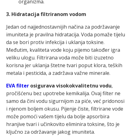
organizma.
3. Hidratacija filtriranom vodom
Jedan od najjednostavnijih načina za podržavanje
imuniteta je pravilna hidratacija. Voda pomaže tijelu
da se bori protiv infekcija i uklanja toksine.
Međutim, kvaliteta vode koju pijemo također igra
veliku ulogu. Filtrirana voda može biti izuzetno
korisna jer uklanja štetne tvari poput klora, teških
metala i pesticida, a zadržava važne minerale.
EVA filter
osigurava visokokvalitetnu vodu
,
pročišćenu bez upotrebe kemikalija. Ovaj filter ne
samo da čini vodu sigurnijom za piće, već pridonosi
i njenom boljem okusu. Pijenje čiste, filtrirane vode
može pomoći vašem tijelu da bolje apsorbira
hranjive tvari i učinkovito eliminira toksine, što je
ključno za održavanje jakog imuniteta.