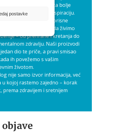
edno stvaramo prostor za bolje
međusobnu podršku i inspiraciju.
edaj postavke
elimo priče, iskustva i korisne
koji nam svima pomažu da živimo
ženije – od prehrane i kretanja do
mentalnom zdravlju. Naši proizvodi
jedan dio te priče, a pravi smisao
kada ih povežemo s vašim
evnim životom.
log nije samo izvor informacija, već
a u kojoj rastemo zajedno – korak
, prema zdravijem i sretnijem
 objave