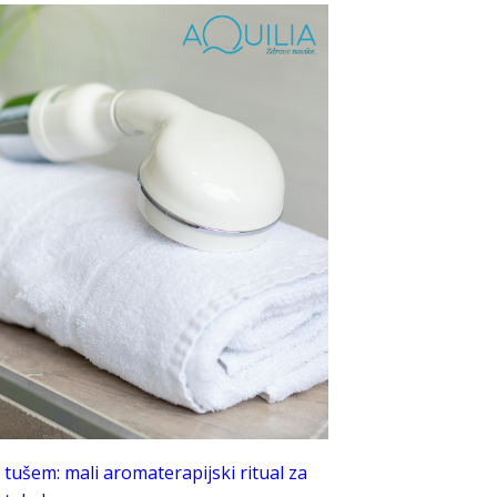
tušem: mali aromaterapijski ritual za