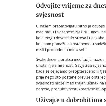
Odvojite vrijeme za dne
svjesnost
U našem brzom svijetu bitno je odvojiti
meditaciju i svjesnost. Naši su umovi n
koje mogu dovesti do stresa i tjeskobe.
koji nam pomažu da ostanemo u sadašn
misli i pronađemo mir u sebi.
Svakodnevna praksa meditacije može na
unutarnje smirenosti. Savjeti za svj
kada se osjećamo preopterećeno ili tj
prije nego što postane previše optereću
svjesnosti može imati trajan učinak na n
odnose, produktivnost, kreativnost i o
Uživajte u dobrobitima 