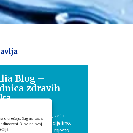
avlja
lia Blog –
dnica zdravih
ika
 nije samo osobna briga, već i
ma o uređaju. Suglasnost s
 koje je ljepše kada ga dijelimo.
edinstveni ID-ovi na ovoj
kcije.
 pokrenuli Aquilia blog, mjesto