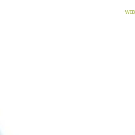
WEB
za filtriranje
Zamjenski dijelovi
Akcijs
vode
Zamjenski dijelovi za naše
Proizvo
proizvode
 prijenosno rješenje
nu i čistu vodu za piće