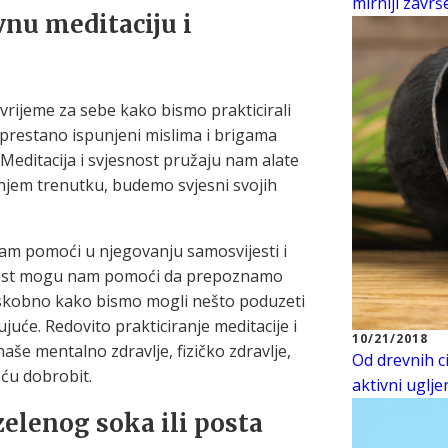
mirniji zavr
vnu meditaciju i
 vrijeme za sebe kako bismo prakticirali
eprestano ispunjeni mislima i brigama
 Meditacija i svjesnost pružaju nam alate
jem trenutku, budemo svjesni svojih
m pomoći u njegovanju samosvijesti i
esnost mogu nam pomoći da prepoznamo
eskobno kako bismo mogli nešto poduzeti
juće. Redovito prakticiranje meditacije i
10/21/2018
aše mentalno zdravlje, fizičko zdravlje,
Od drevnih ci
pću dobrobit.
aktivni uglje
zelenog soka ili posta