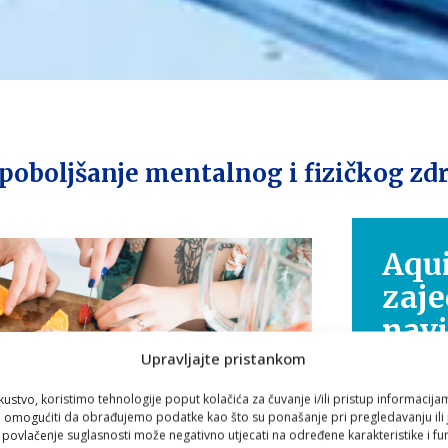
poboljšanje mentalnog i fizičkog zdr
Aqui
zaje
nav
Upravljajte pristankom
Zdravlje
kustvo, koristimo tehnologije poput kolačića za čuvanje i/ili pristup informacija
putovanje
omogućiti da obrađujemo podatke kao što su ponašanje pri pregledavanju ili j
i povlačenje suglasnosti može negativno utjecati na određene karakteristike i fun
Zato smo