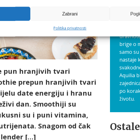
gdje zaj
navike, 
Zabrani
Pogl
Ovdje dij
savjete 
Politika privatnosti
uravnote
brige o 
samo su 
nastaje 
svakodn
 pun hranjivih tvari
Aquilia b
thie prepun hranjivih tvari
zajednic
po korak
ijelu date energiju i hranu
životu.
živi dan. Smoothiji su
ukusni su i puni vitamina,
Ostale
nutrijenata. Snagom od čak
Blender […]