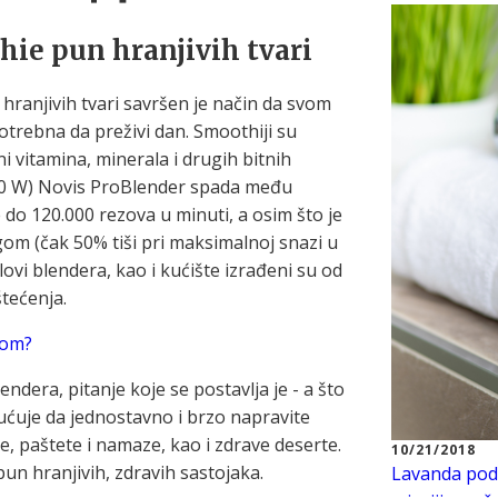
ie pun hranjivih tvari
hranjivih tvari savršen je način da svom
potrebna da preživi dan. Smoothiji su
ni vitamina, minerala i drugih bitnih
640 W) Novis ProBlender spada među
 do 120.000 rezova u minuti, a osim što je
gom (čak 50% tiši pri maksimalnoj snazi u
lovi blendera, kao i kućište izrađeni su od
tećenja.
rom?
era, pitanje koje se postavlja je - a što
ćuje da jednostavno i brzo napravite
, paštete i namaze, kao i zdrave deserte.
10/21/2018
pun hranjivih, zdravih sastojaka.
Lavanda pod 