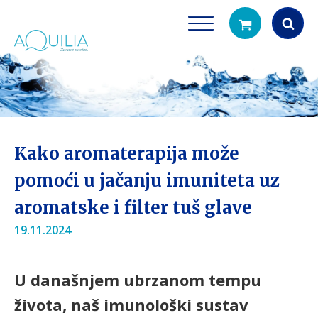
Products
search
Kako aromaterapija može
pomoći u jačanju imuniteta uz
aromatske i filter tuš glave
Tuš glave
Vrčevi za filtrira
19.11.2024
rirodno filtriranje vode za tuširanje
Potpuno prijenosno rješenje
čistu vodu za pi
U današnjem ubrzanom tempu
života, naš imunološki sustav