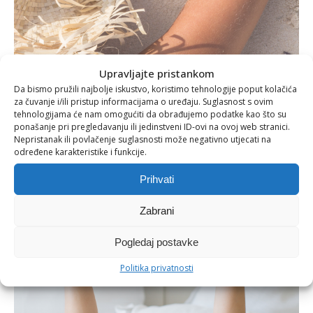
Upravljajte pristankom
Da bismo pružili najbolje iskustvo, koristimo tehnologije poput kolačića
10/21/2018
za čuvanje i/ili pristup informacijama o uređaju. Suglasnost s ovim
Povratak s mora: Treba li i vašoj koži mali reset?
tehnologijama će nam omogućiti da obrađujemo podatke kao što su
ponašanje pri pregledavanju ili jedinstveni ID-ovi na ovoj web stranici.
Nepristanak ili povlačenje suglasnosti može negativno utjecati na
određene karakteristike i funkcije.
Prihvati
Zabrani
Pogledaj postavke
Politika privatnosti