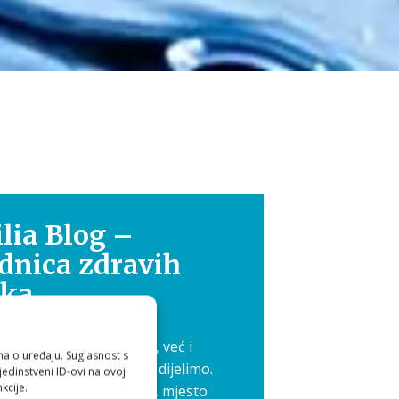
lia Blog –
dnica zdravih
ika
 nije samo osobna briga, već i
ma o uređaju. Suglasnost s
 koje je ljepše kada ga dijelimo.
edinstveni ID-ovi na ovoj
kcije.
 pokrenuli Aquilia blog, mjesto