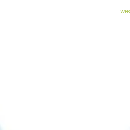
WEB
za filtriranje
Zamjenski dijelovi
Akcijs
vode
Zamjenski dijelovi za naše
Proizvo
proizvode
 prijenosno rješenje
nu i čistu vodu za piće