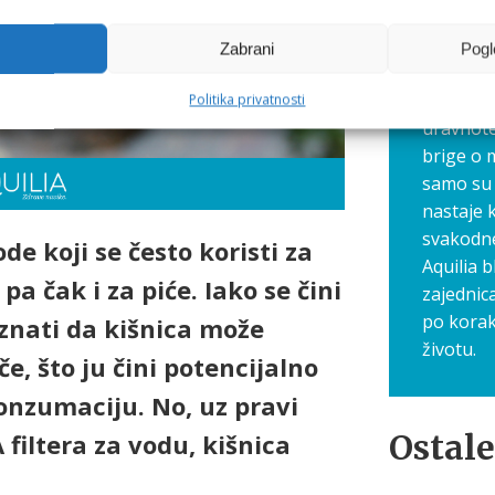
gdje zaj
navike, 
Zabrani
Pogl
Ovdje dij
savjete 
Politika privatnosti
uravnote
brige o 
samo su 
nastaje 
svakodn
de koji se često koristi za
Aquilia b
 pa čak i za piće. Iako se čini
zajednic
po korak
 znati da kišnica može
životu.
e, što ju čini potencijalno
nzumaciju. No, uz pravi
Ostale
 filtera za vodu, kišnica