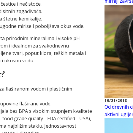
mirniji zavr
čestice i nečistoće.
 sitnih zagađivača.
a štetne kemikalije.
eugodne mirise i poboljšava okus vode.
ata prirodnim mineralima i visoke pH
dravom i idealnom za svakodnevnu
ljene tvari, poput klora, teških metala i
u i ukusnu vodu.
r?
 za flaširanom vodom i plastičnim
10/21/2018
kupovine flaširane vode.
Od drevnih ci
ijala bez BPA s visokim stupnjem kvalitete
aktivni uglje
 food grade quality - FDA certified - USA),
vima najbližim staklu. Jednostavnost