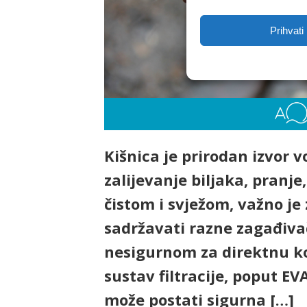
Prihvati
Kišnica je prirodan izvor vo
zalijevanje biljaka, pranje,
čistom i svježom, važno je
sadržavati razne zagađivač
nesigurnom za direktnu ko
sustav filtracije, poput EVA
može postati sigurna […]