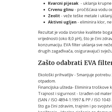
Kvarcni pijesak
- uklanja krupne 
Crvenu glinu
- pročišćava vodu od
Zeolit
- veže teške metale i uklanj
Aktivni ugljen
- eliminira klor, n
Rezultat je voda izvorske kvalitete bog
vrijednosti (oko 8,0 pH), što je čini z
konzumaciju. EVA filter uklanja sve neže
drugih zagađivača, osiguravajući svjež
Zašto odabrati EVA filte
Ekološki prihvatljiv - Smanjuje potrebu
otpadom.
Financijska ušteda- Eliminira troškove 
Trajnost i sigurnost - Izrađen od mater
(SAN / ISO 4894-1:1997 & PP / ISO 1043 -
što ga čini zdravim, trajnim i po svojst