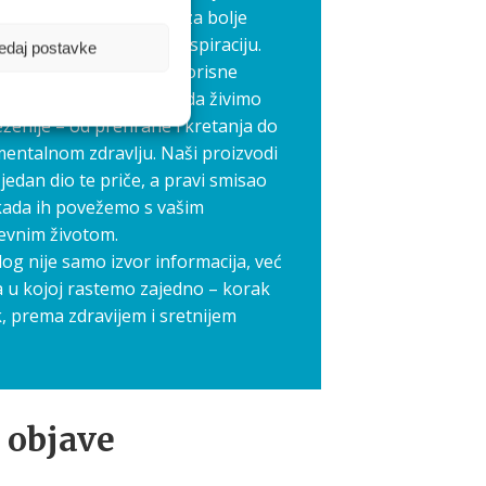
edno stvaramo prostor za bolje
međusobnu podršku i inspiraciju.
edaj postavke
elimo priče, iskustva i korisne
koji nam svima pomažu da živimo
ženije – od prehrane i kretanja do
mentalnom zdravlju. Naši proizvodi
jedan dio te priče, a pravi smisao
kada ih povežemo s vašim
evnim životom.
log nije samo izvor informacija, već
a u kojoj rastemo zajedno – korak
, prema zdravijem i sretnijem
 objave