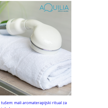
tušem: mali aromaterapijski ritual za