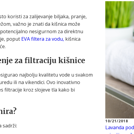
to koristi za zalijevanje biljaka, pranje,
vježom, važno je znati da kišnica može
i potencijalno nesigurnom za direktnu
ije, poput
EVA filtera za vodu,
kišnica
će.
enje za filtraciju kišnice
 osigurao najbolju kvalitetu vode u svakom
uredu ili na vikendici. Ovo inovativno
filtracije kroz slojeve tla kako bi
nira?
10/21/2018
a sadrži:
Lavanda pod 