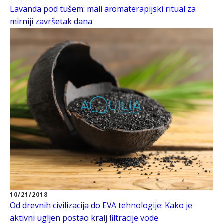
Lavanda pod tušem: mali aromaterapijski ritual za
mirniji završetak dana
10/21/2018
Od drevnih civilizacija do EVA tehnologije: Kako je
aktivni ugljen postao kralj filtracije vode