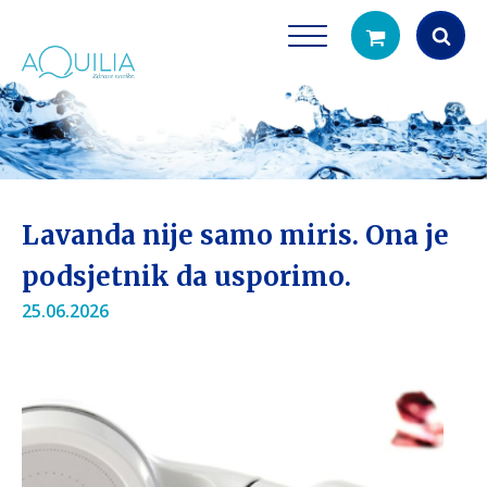
Products
search
Lavanda nije samo miris. Ona je
podsjetnik da usporimo.
25.06.2026
Tuš glave
Vrčevi za filtrira
rirodno filtriranje vode za tuširanje
Potpuno prijenosno rješenje
čistu vodu za pi