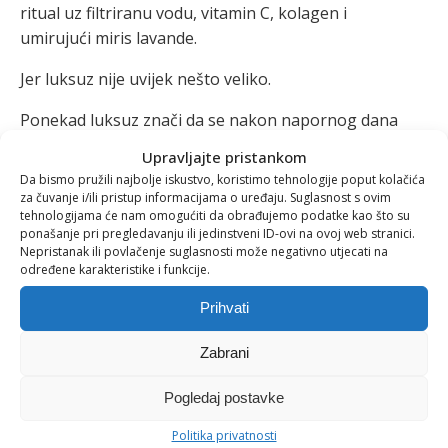
ritual uz filtriranu vodu, vitamin C, kolagen i
umirujući miris lavande.
Jer luksuz nije uvijek nešto veliko.
Ponekad luksuz znači da se nakon napornog dana
možete zatvoriti u kupaonicu na deset minuta… i
Upravljajte pristankom
izaći kao da ste bili puno dalje od vlastitog doma.
Da bismo pružili najbolje iskustvo, koristimo tehnologije poput kolačića
za čuvanje i/ili pristup informacijama o uređaju. Suglasnost s ovim
tehnologijama će nam omogućiti da obrađujemo podatke kao što su
ponašanje pri pregledavanju ili jedinstveni ID-ovi na ovoj web stranici.
Nepristanak ili povlačenje suglasnosti može negativno utjecati na
određene karakteristike i funkcije.
Aquilia Blog –
zajednica zdravih
Prihvati
navika
Zabrani
Pogledaj postavke
Zdravlje nije samo osobna briga, već i
putovanje koje je ljepše kada ga dijelimo. Zato
Politika privatnosti