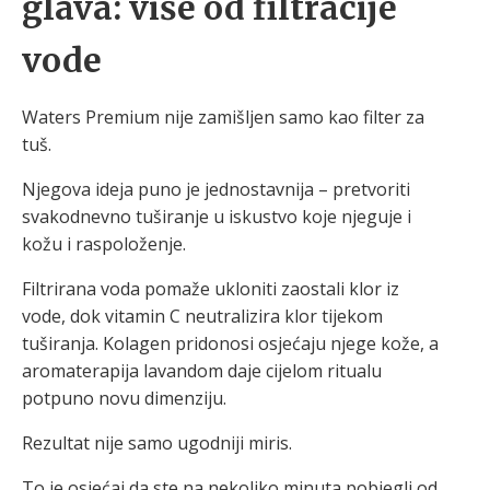
glava: više od filtracije
vode
Waters Premium nije zamišljen samo kao filter za
tuš.
Njegova ideja puno je jednostavnija – pretvoriti
svakodnevno tuširanje u iskustvo koje njeguje i
kožu i raspoloženje.
Filtrirana voda pomaže ukloniti zaostali klor iz
vode, dok vitamin C neutralizira klor tijekom
tuširanja. Kolagen pridonosi osjećaju njege kože, a
aromaterapija lavandom daje cijelom ritualu
potpuno novu dimenziju.
Rezultat nije samo ugodniji miris.
To je osjećaj da ste na nekoliko minuta pobjegli od