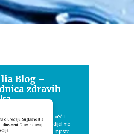
lia Blog –
dnica zdravih
ika
 nije samo osobna briga, već i
ma o uređaju. Suglasnost s
 koje je ljepše kada ga dijelimo.
edinstveni ID-ovi na ovoj
kcije.
 pokrenuli Aquilia blog, mjesto