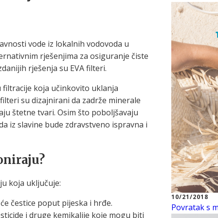
avnosti vode iz lokalnih vodovoda u
ernativnim rješenjima za osiguranje čiste
anijih rješenja su EVA filteri.
filtracije koja učinkovito uklanja
 filteri su dizajnirani da zadrže minerale
raju štetne tvari. Osim što poboljšavaju
da iz slavine bude zdravstveno ispravna i
oniraju?
iju koja uključuje:
10/21/2018
će čestice poput pijeska i hrđe.
Povratak s mo
sticide i druge kemikalije koje mogu biti