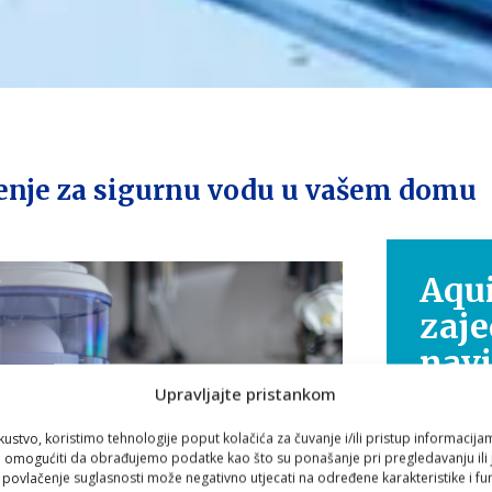
ešenje za sigurnu vodu u vašem domu
Aqui
zaje
nav
Upravljajte pristankom
Zdravlje
kustvo, koristimo tehnologije poput kolačića za čuvanje i/ili pristup informacija
putovanje
omogućiti da obrađujemo podatke kao što su ponašanje pri pregledavanju ili j
i povlačenje suglasnosti može negativno utjecati na određene karakteristike i fun
Zato smo