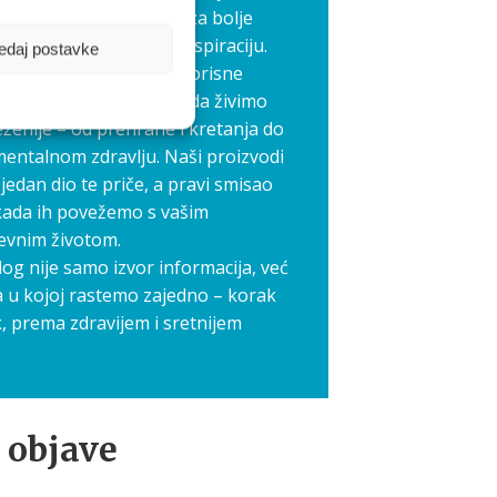
edno stvaramo prostor za bolje
međusobnu podršku i inspiraciju.
edaj postavke
elimo priče, iskustva i korisne
koji nam svima pomažu da živimo
ženije – od prehrane i kretanja do
mentalnom zdravlju. Naši proizvodi
jedan dio te priče, a pravi smisao
kada ih povežemo s vašim
evnim životom.
log nije samo izvor informacija, već
a u kojoj rastemo zajedno – korak
, prema zdravijem i sretnijem
 objave