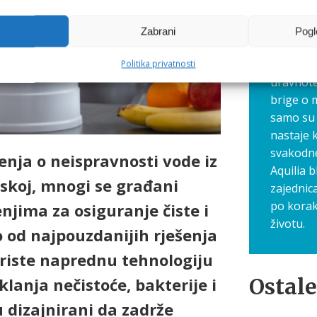
gdje zaj
navike, 
Zabrani
Pogl
Ovdje dij
savjete 
Politika privatnosti
uravnote
brige o 
samo su 
nastaje 
svakodn
nja o neispravnosti vode iz
Aquilia b
skoj, mnogi se građani
zajednic
po korak
njima za osiguranje čiste i
životu.
o od najpouzdanijih rješenja
 koriste naprednu tehnologiju
Ostale
klanja nečistoće, bakterije i
su dizajnirani da zadrže