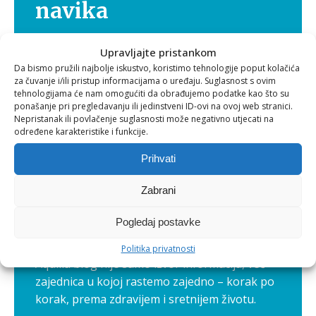
navika
Zdravlje nije samo osobna briga, već i
Upravljajte pristankom
Da bismo pružili najbolje iskustvo, koristimo tehnologije poput kolačića
putovanje koje je ljepše kada ga dijelimo. Zato
za čuvanje i/ili pristup informacijama o uređaju. Suglasnost s ovim
smo pokrenuli Aquilia blog, mjesto gdje
tehnologijama će nam omogućiti da obrađujemo podatke kao što su
zajedno stvaramo prostor za bolje navike,
ponašanje pri pregledavanju ili jedinstveni ID-ovi na ovoj web stranici.
Nepristanak ili povlačenje suglasnosti može negativno utjecati na
međusobnu podršku i inspiraciju.
određene karakteristike i funkcije.
Ovdje dijelimo priče, iskustva i korisne savjete
koji nam svima pomažu da živimo
Prihvati
uravnoteženije – od prehrane i kretanja do
Zabrani
brige o mentalnom zdravlju. Naši proizvodi
samo su jedan dio te priče, a pravi smisao
Pogledaj postavke
nastaje kada ih povežemo s vašim
svakodnevnim životom.
Politika privatnosti
Aquilia blog nije samo izvor informacija, već
zajednica u kojoj rastemo zajedno – korak po
korak, prema zdravijem i sretnijem životu.