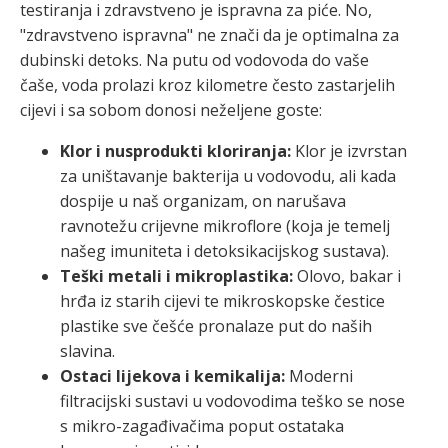
testiranja i zdravstveno je ispravna za piće. No,
"zdravstveno ispravna" ne znači da je optimalna za
dubinski detoks. Na putu od vodovoda do vaše
čaše, voda prolazi kroz kilometre često zastarjelih
cijevi i sa sobom donosi neželjene goste:
Klor i nusprodukti kloriranja:
Klor je izvrstan
za uništavanje bakterija u vodovodu, ali kada
dospije u naš organizam, on narušava
ravnotežu crijevne mikroflore (koja je temelj
našeg imuniteta i detoksikacijskog sustava).
Teški metali i mikroplastika:
Olovo, bakar i
hrđa iz starih cijevi te mikroskopske čestice
plastike sve češće pronalaze put do naših
slavina.
Ostaci lijekova i kemikalija:
Moderni
filtracijski sustavi u vodovodima teško se nose
s mikro-zagađivačima poput ostataka