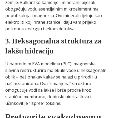
zemlje. Vulkansko kamenje i mineralni pijesak
obogaćuju vodu esencijalnim mikroelementima
poput kalcija i magnezija. Ovi minerali djeluju kao
elektroliti koji hrane stanice i daju vam prijeko
potrebnu energiju tijekom detoksa.
3. Heksagonalna struktura za
lakšu hidraciju
U naprednim EVA modelima (PLC), magnetska
slavina restrukturira molekule vode u heksagonalni
oblik – baš onakav kakav se nalazi u prirodi i u
našim stanicama. Ova "smanjena" struktura
omogućuje vodi da lakše i brže prodre kroz
staničnu membranu, dubinski hidrira tkiva i
učinkovitije "ispree" toksine.
Pretvorite svakodnevnu