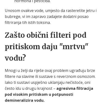
hormona i pesticida.
Unosom ovakve vode, umjesto da rasteretite jetru i
bubrege, vi im zapravo zadajete dodatni posao
filtriranja tih istih toksina.
Zašto obični filteri pod
pritiskom daju "mrtvu"
vodu?
Mnogi u želji da riješe ovaj problem ugrađuju brze
filtere na slavine ili sustave s reverznom osmozom.
Iako ti sustavi uspješno uklanjaju nečistoće, oni
često idu u drugu krajnost –
agresivna filtracija
pod visokim pritiskom u potpunosti
demineralizira vodu.