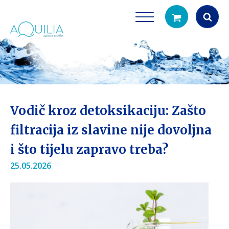
Products
search
Vodič kroz detoksikaciju: Zašto
filtracija iz slavine nije dovoljna
i što tijelu zapravo treba?
Tuš glave
Vrčevi za filtrira
25.05.2026
rirodno filtriranje vode za tuširanje
Potpuno prijenosno rješenje
čistu vodu za pi