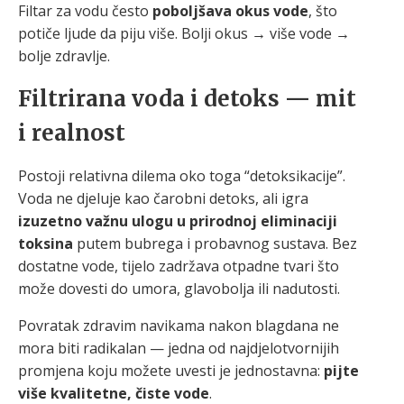
Filtar za vodu često
poboljšava okus vode
, što
potiče ljude da piju više. Bolji okus → više vode →
bolje zdravlje.
Filtrirana voda i detoks — mit
i realnost
Postoji relativna dilema oko toga “detoksikacije”.
Voda ne djeluje kao čarobni detoks, ali igra
izuzetno važnu ulogu u prirodnoj eliminaciji
toksina
putem bubrega i probavnog sustava. Bez
dostatne vode, tijelo zadržava otpadne tvari što
može dovesti do umora, glavobolja ili nadutosti.
Povratak zdravim navikama nakon blagdana ne
mora biti radikalan — jedna od najdjelotvornijih
promjena koju možete uvesti je jednostavna:
pijte
više kvalitetne, čiste vode
.