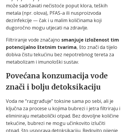
može sadržavati nečistoće poput klora, teških
metala (npr. olova), PFAS-a ili nusproizvoda
dezinfekcije — čak i u malim količinama koji
dugoročno mogu utjecati na zdravlje.
Filtriranje vode značajno
smanjuje izloženost tim
potencijalno štetnim tvarima
, što znači da tijelo
dobiva čistu tekućinu bez nepotrebnog tereta za
metabolizam i imunološki sustav.
Povećana konzumacija vode
znači i bolju detoksikaciju
Voda ne “razgrađuje” toksine sama po sebi, ali je
ključna za procese u kojima bubrezi i jetra filtriraju i
eliminiraju metabolički otpad. Bez dovoljne količine
tekućine, bubrezi ne mogu učinkovito izlučiti
otpad, što usporava detoksikaciju. Redovito pijenje