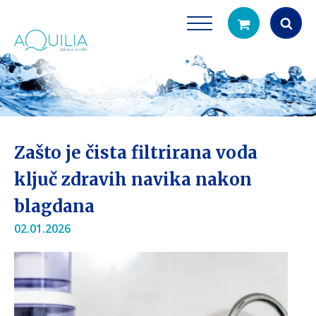
Products
search
Zašto je čista filtrirana voda
ključ zdravih navika nakon
blagdana
Tuš glave
Vrčevi za filtrira
02.01.2026
rirodno filtriranje vode za tuširanje
Potpuno prijenosno rješenje
čistu vodu za pi