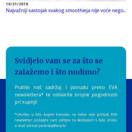
10/21/2018
Najvažniji sastojak svakog smoothieja nije voće nego...
Svidjelo vam se za što se
zalažemo i što nudimo?
Pratite naš sadržaj i ponudu preko EVA
newslettera* te ostvarite brojne pogodnosti
pri kupnji!
*Ukoliko u bilo kojem trenutku ne želite više primati EVA
newsletter, pošaljite nam zahtjev za skidanjem s liste, preko
e-mail adrese podrska@eva.hr