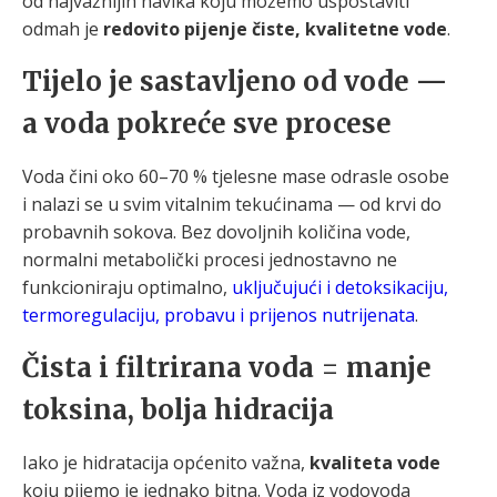
od najvažnijih navika koju možemo uspostaviti
odmah je
redovito pijenje čiste, kvalitetne vode
.
Tijelo je sastavljeno od vode —
a voda pokreće sve procese
Voda čini oko 60–70 % tjelesne mase odrasle osobe
i nalazi se u svim vitalnim tekućinama — od krvi do
probavnih sokova. Bez dovoljnih količina vode,
normalni metabolički procesi jednostavno ne
funkcioniraju optimalno,
uključujući i detoksikaciju,
termoregulaciju, probavu i prijenos nutrijenata
.
Čista i filtrirana voda = manje
toksina, bolja hidracija
Iako je hidratacija općenito važna,
kvaliteta vode
koju pijemo je jednako bitna. Voda iz vodovoda