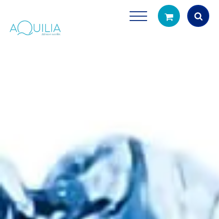
Products
search
Tuš glave
Vrčevi za filtrira
rirodno filtriranje vode za tuširanje
Potpuno prijenosno rješenje
čistu vodu za pi