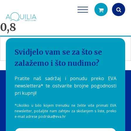
0,8
Products
search
Nisu pronađeni proizvodi koji odgovaraju vašem
Svidjelo vam se za što se
odabiru.
zalažemo i što nudimo?
Pratite naš sadržaj i ponudu preko EVA
newslettera* te ostvarite brojne pogodnosti
pri kupnji!
Tuš glave
Vrčevi za filtrira
rirodno filtriranje vode za tuširanje
Potpuno prijenosno rješenje
*Ukoliko u bilo kojem trenutku ne želite više primati EVA
čistu vodu za pi
newsletter, pošaljite nam zahtjev za skidanjem s liste, preko
e-mail adrese podrska@eva.hr