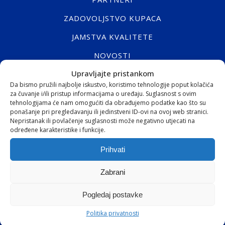
ZADOVOLJSTVO KUPACA
JAMSTVA KVALITETE
NOVOSTI
Upravljajte pristankom
KONTAKT
Da bismo pružili najbolje iskustvo, koristimo tehnologije poput kolačića
za čuvanje i/ili pristup informacijama o uređaju. Suglasnost s ovim
WEBSHOP
tehnologijama će nam omogućiti da obrađujemo podatke kao što su
ponašanje pri pregledavanju ili jedinstveni ID-ovi na ovoj web stranici.
Nepristanak ili povlačenje suglasnosti može negativno utjecati na
WEBSHOP
određene karakteristike i funkcije.
KOŠARICA
Prihvati
BLAGAJNA
Zabrani
REGISTRACIJA
Pogledaj postavke
PRIJAVA
Politika privatnosti
RASKID UGOVORA