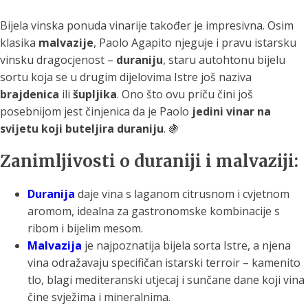
Bijela vinska ponuda vinarije također je impresivna. Osim
klasika
malvazije
, Paolo Agapito njeguje i pravu istarsku
vinsku dragocjenost –
duraniju
, staru autohtonu bijelu
sortu koja se u drugim dijelovima Istre još naziva
brajdenica
ili
šupljika
. Ono što ovu priču čini još
posebnijom jest činjenica da je Paolo
jedini vinar na
svijetu koji buteljira duraniju
. 🍇
Zanimljivosti o duraniji i malvaziji:
Duranija
daje vina s laganom citrusnom i cvjetnom
aromom, idealna za gastronomske kombinacije s
ribom i bijelim mesom.
Malvazija
je najpoznatija bijela sorta Istre, a njena
vina odražavaju specifičan istarski terroir – kamenito
tlo, blagi mediteranski utjecaj i sunčane dane koji vina
čine svježima i mineralnima.