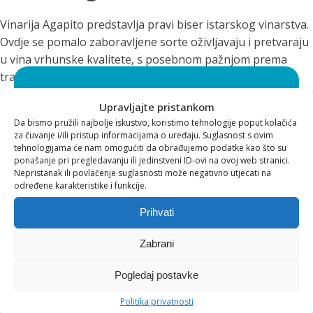
Vinarija Agapito predstavlja pravi biser istarskog vinarstva.
Ovdje se pomalo zaboravljene sorte oživljavaju i pretvaraju
u vina vrhunske kvalitete, s posebnom pažnjom prema
tradiciji i autentičnosti. Svako vino s potpisom Paola
Agapita priča svoju priču i zaslužuje mjesto na vašem stolu.
Svidjelo vam se za što se
Upravljajte pristankom
Za svaku preporuku! 🥂
zalažemo i što nudimo?
Da bismo pružili najbolje iskustvo, koristimo tehnologije poput kolačića
za čuvanje i/ili pristup informacijama o uređaju. Suglasnost s ovim
tehnologijama će nam omogućiti da obrađujemo podatke kao što su
ponašanje pri pregledavanju ili jedinstveni ID-ovi na ovoj web stranici.
Pratite naš sadržaj i ponudu preko EVA
Nepristanak ili povlačenje suglasnosti može negativno utjecati na
newslettera* te ostvarite brojne pogodnosti
određene karakteristike i funkcije.
pri kupnji!
Prihvati
*Ukoliko u bilo kojem trenutku ne želite više primati EVA
newsletter, pošaljite nam zahtjev za skidanjem s liste, preko
Zabrani
e-mail adrese podrska@eva.hr
Pogledaj postavke
Politika privatnosti