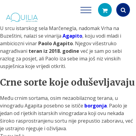
U srcu istarskog sela Marčenegla, nadomak Vrha na
Products
Buzeštini, nalazi se vinarija
Agapito
, koju vodi mladi i
search
ambiciozni vinar
Paolo Agapito
. Njegov višestruko
nagrađivani
teran iz 2018. godine
već je sam po sebi
razlog za posjet, ali Paolo iza sebe ima još niz vinskih
uspješnica koje vrijedi otkriti.
Crne sorte koje oduševljavaju
Tuš glave
Vrčevi za filtrira
Među crnim sortama, osim nezaobilaznog terana, u
rirodno filtriranje vode za tuširanje
Potpuno prijenosno rješenje
vinogradu Agapita posebno se ističe
borgonja
. Paolo je
čistu vodu za pi
jedan od rijetkih istarskih vinogradara koji ovu nekada
široko rasprostranjenu sortu nije prepustio zaboravu, već
je ustrajno njeguje i oživljava.