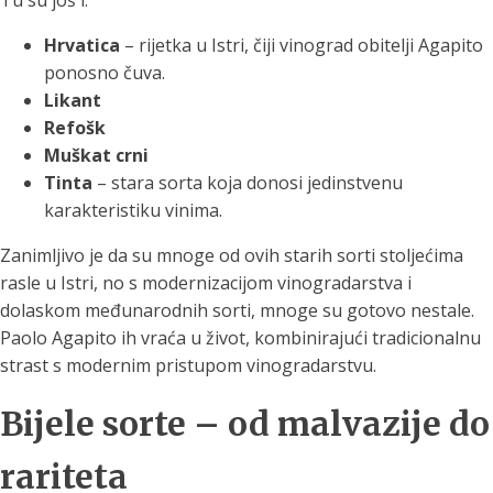
Tu su još i:
Hrvatica
– rijetka u Istri, čiji vinograd obitelji Agapito
ponosno čuva.
Likant
Refošk
Muškat crni
Tinta
– stara sorta koja donosi jedinstvenu
karakteristiku vinima.
Zanimljivo je da su mnoge od ovih starih sorti stoljećima
rasle u Istri, no s modernizacijom vinogradarstva i
dolaskom međunarodnih sorti, mnoge su gotovo nestale.
Paolo Agapito ih vraća u život, kombinirajući tradicionalnu
strast s modernim pristupom vinogradarstvu.
Bijele sorte – od malvazije do
rariteta