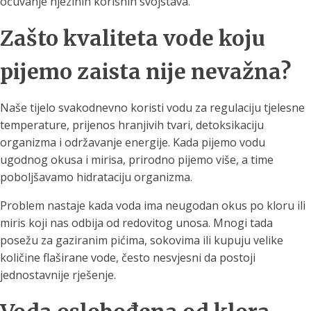
očuvanje njezinih korisnih svojstava.
Zašto kvaliteta vode koju
pijemo zaista nije nevažna?
Naše tijelo svakodnevno koristi vodu za regulaciju tjelesne
temperature, prijenos hranjivih tvari, detoksikaciju
organizma i održavanje energije. Kada pijemo vodu
ugodnog okusa i mirisa, prirodno pijemo više, a time
poboljšavamo hidrataciju organizma.
Problem nastaje kada voda ima neugodan okus po kloru ili
miris koji nas odbija od redovitog unosa. Mnogi tada
posežu za gaziranim pićima, sokovima ili kupuju velike
količine flaširane vode, često nesvjesni da postoji
jednostavnije rješenje.