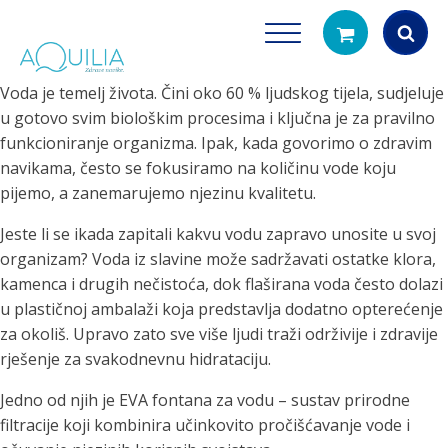
Voda je temelj života. Čini oko 60 % ljudskog tijela, sudjeluje
Products
u gotovo svim biološkim procesima i ključna je za pravilno
search
funkcioniranje organizma. Ipak, kada govorimo o zdravim
navikama, često se fokusiramo na količinu vode koju
pijemo, a zanemarujemo njezinu kvalitetu.
Jeste li se ikada zapitali kakvu vodu zapravo unosite u svoj
organizam? Voda iz slavine može sadržavati ostatke klora,
kamenca i drugih nečistoća, dok flaširana voda često dolazi
u plastičnoj ambalaži koja predstavlja dodatno opterećenje
Tuš glave
Vrčevi za filtrira
za okoliš. Upravo zato sve više ljudi traži održivije i zdravije
rirodno filtriranje vode za tuširanje
Potpuno prijenosno rješenje
rješenje za svakodnevnu hidrataciju.
čistu vodu za pi
Jedno od njih je EVA fontana za vodu – sustav prirodne
filtracije koji kombinira učinkovito pročišćavanje vode i