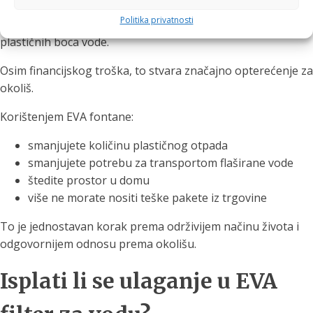
Politika privatnosti
Prosječno kućanstvo tijekom godine potroši stotine
plastičnih boca vode.
Osim financijskog troška, to stvara značajno opterećenje za
okoliš.
Korištenjem EVA fontane:
smanjujete količinu plastičnog otpada
smanjujete potrebu za transportom flaširane vode
štedite prostor u domu
više ne morate nositi teške pakete iz trgovine
To je jednostavan korak prema održivijem načinu života i
odgovornijem odnosu prema okolišu.
Isplati li se ulaganje u EVA