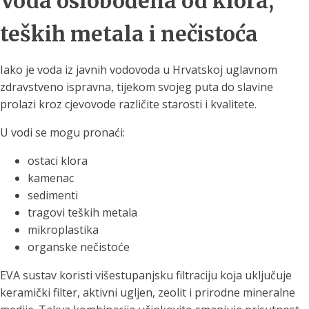
Voda oslobođena od klora,
teških metala i nečistoća
Iako je voda iz javnih vodovoda u Hrvatskoj uglavnom
zdravstveno ispravna, tijekom svojeg puta do slavine
prolazi kroz cjevovode različite starosti i kvalitete.
U vodi se mogu pronaći:
ostaci klora
kamenac
sedimenti
tragovi teških metala
mikroplastika
organske nečistoće
EVA sustav koristi višestupanjsku filtraciju koja uključuje
keramički filter, aktivni ugljen, zeolit i prirodne mineralne