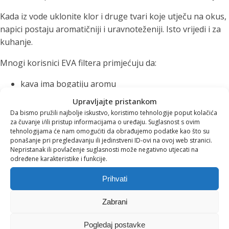
Kada iz vode uklonite klor i druge tvari koje utječu na okus,
napici postaju aromatičniji i uravnoteženiji. Isto vrijedi i za
kuhanje.
Mnogi korisnici EVA filtera primjećuju da:
kava ima bogatiju aromu
čajevi razvijaju puniji okus
Upravljajte pristankom
juhe i umaci postaju ukusniji
Da bismo pružili najbolje iskustvo, koristimo tehnologije poput kolačića
manje se stvara kamenac u kuhalima i aparatima za
za čuvanje i/ili pristup informacijama o uređaju. Suglasnost s ovim
tehnologijama će nam omogućiti da obrađujemo podatke kao što su
kavu
ponašanje pri pregledavanju ili jedinstveni ID-ovi na ovoj web stranici.
Nepristanak ili povlačenje suglasnosti može negativno utjecati na
Na taj način filtrirana voda poboljšava ne samo hidrataciju
određene karakteristike i funkcije.
nego i svakodnevne gastronomske rituale.
Prihvati
Manje plastike, više
Zabrani
održivosti
Pogledaj postavke