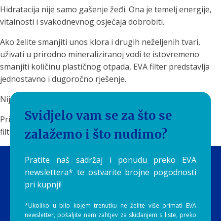
Hidratacija nije samo gašenje žeđi. Ona je temelj energije,
vitalnosti i svakodnevnog osjećaja dobrobiti.
Ako želite smanjiti unos klora i drugih neželjenih tvari,
uživati u prirodno mineraliziranoj vodi te istovremeno
smanjiti količinu plastičnog otpada, EVA filter predstavlja
jednostavno i dugoročno rješenje.
Nije svaka voda ista.
Svidjelo vam se za što se
Priuštite sebi i svojoj obitelji čistu, ukusnu i prirodno
filtriranu vodu svaki dan uz EVA filtere by Aquilia.
zalažemo i što nudimo?
Pratite naš sadržaj i ponudu preko EVA
newslettera* te ostvarite brojne pogodnosti
pri kupnji!
*Ukoliko u bilo kojem trenutku ne želite više primati EVA
newsletter, pošaljite nam zahtjev za skidanjem s liste, preko