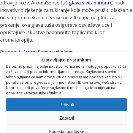
zdravlje kože.
AromaSense tuš glava s vitaminom C
nudi
inovativno rješenje za tuširanje koje može pružiti olakšanje
od simptoma ekcema. S više od 200 rupa na ploči za
prskanje, ova glava tuša osigurava osvježavajuće i
opuštajuće iskustvo nadahnuto toplicama kroz
aromaterapiju.
Prednosti
AromaSense tuš glave
:
Upravljajte pristankom
Revitalizacija jutarnjeg tuširanja: Doživite revitalizirajuće
Da bismo pružili najbolje iskustvo, koristimo tehnologije poput kolačića
povećanje tlaka vode koje vam može okrijepiti ujutro i
za čuvanje i/ili pristup informacijama o uređaju. Suglasnost s ovim
tehnologijama će nam omogućiti da obrađujemo podatke kao što su
pripremiti za novi dan.
ponašanje pri pregledavanju ili jedinstveni ID-ovi na ovoj web stranici.
Nepristanak ili povlačenje suglasnosti može negativno utjecati na
Olakšanje bolova u mišićima: Nakon napornog dana,
određene karakteristike i funkcije.
tuširanje s AromaSense tuš glavom može umiriti bolove u
Prihvati
mišićima i opustiti tijelo.
Filtracija vitamina C: Tehnologija filtriranja vitamina C
Zabrani
učinkovito neutralizira klor kako bi podržala zdravu kožu i
Pogledaj postavke