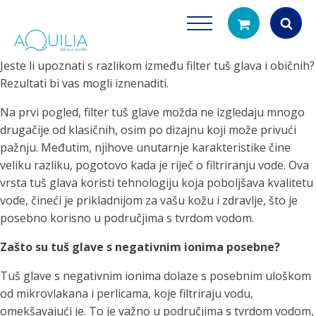
Jeste li upoznati s razlikom između filter tuš glava i običnih?
Products
Rezultati bi vas mogli iznenaditi.
search
Na prvi pogled, filter tuš glave možda ne izgledaju mnogo
drugačije od klasičnih, osim po dizajnu koji može privući
pažnju. Međutim, njihove unutarnje karakteristike čine
veliku razliku, pogotovo kada je riječ o filtriranju vode. Ova
vrsta tuš glava koristi tehnologiju koja poboljšava kvalitetu
vode, čineći je prikladnijom za vašu kožu i zdravlje, što je
posebno korisno u područjima s tvrdom vodom.
Tuš glave
Vrčevi za filtrira
rirodno filtriranje vode za tuširanje
Potpuno prijenosno rješenje
Zašto su tuš glave s negativnim ionima posebne?
čistu vodu za pi
Tuš glave s negativnim ionima dolaze s posebnim uloškom
od mikrovlakana i perlicama, koje filtriraju vodu,
omekšavajući je. To je važno u područjima s tvrdom vodom,