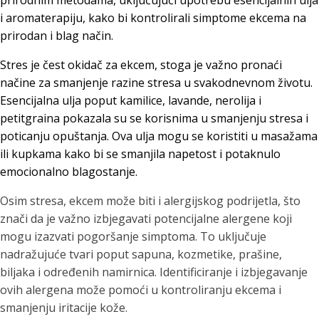
prirodnim metodama, uključujući upotrebu esencijalnih ulja
i aromaterapiju, kako bi kontrolirali simptome ekcema na
prirodan i blag način.
Stres je čest okidač za ekcem, stoga je važno pronaći
načine za smanjenje razine stresa u svakodnevnom životu.
Esencijalna ulja poput kamilice, lavande, nerolija i
petitgraina pokazala su se korisnima u smanjenju stresa i
poticanju opuštanja. Ova ulja mogu se koristiti u masažama
ili kupkama kako bi se smanjila napetost i potaknulo
emocionalno blagostanje.
Osim stresa, ekcem može biti i alergijskog podrijetla, što
znači da je važno izbjegavati potencijalne alergene koji
mogu izazvati pogoršanje simptoma. To uključuje
nadražujuće tvari poput sapuna, kozmetike, prašine,
biljaka i određenih namirnica. Identificiranje i izbjegavanje
ovih alergena može pomoći u kontroliranju ekcema i
smanjenju iritacije kože.