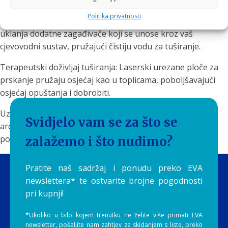
kosu, pružajući dodatnu zaštitu od iritacija i suhoće.
Politika privatnosti
Uklanjanje zagađivača: Sustav filtriranja od mikrovlakana
uklanja dodatne zagađivače koji se unose kroz vaš
cjevovodni sustav, pružajući čistiju vodu za tuširanje.
Terapeutski doživljaj tuširanja: Laserski urezane ploče za
prskanje pružaju osjećaj kao u toplicama, poboljšavajući
osjećaj opuštanja i dobrobiti.
Uz
AromaSense tuš glave
, možete prepustiti se rajskoj
Svidjelo vam se za što se
aromaterapiji i iskustvu tuširanja s vitaminom C koje
pomlađuje vaš um i tijelo!
zalažemo i što nudimo?
Pratite naš sadržaj i ponudu preko EVA
newslettera* te ostvarite brojne pogodnosti
pri kupnji!
*Ukoliko u bilo kojem trenutku ne želite više primati EVA
newsletter, pošaljite nam zahtjev za skidanjem s liste, preko