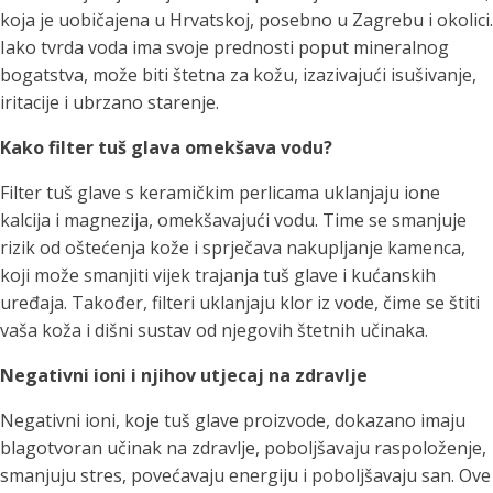
koja je uobičajena u Hrvatskoj, posebno u Zagrebu i okolici.
Iako tvrda voda ima svoje prednosti poput mineralnog
bogatstva, može biti štetna za kožu, izazivajući isušivanje,
iritacije i ubrzano starenje.
Kako filter tuš glava omekšava vodu?
Filter tuš glave s keramičkim perlicama uklanjaju ione
kalcija i magnezija, omekšavajući vodu. Time se smanjuje
rizik od oštećenja kože i sprječava nakupljanje kamenca,
koji može smanjiti vijek trajanja tuš glave i kućanskih
uređaja. Također, filteri uklanjaju klor iz vode, čime se štiti
vaša koža i dišni sustav od njegovih štetnih učinaka.
Negativni ioni i njihov utjecaj na zdravlje
Negativni ioni, koje tuš glave proizvode, dokazano imaju
blagotvoran učinak na zdravlje, poboljšavaju raspoloženje,
smanjuju stres, povećavaju energiju i poboljšavaju san. Ove