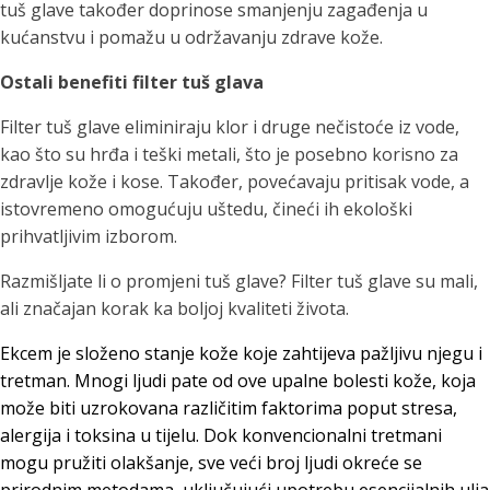
tuš glave također doprinose smanjenju zagađenja u
kućanstvu i pomažu u održavanju zdrave kože.
Ostali benefiti filter tuš glava
Filter tuš glave eliminiraju klor i druge nečistoće iz vode,
kao što su hrđa i teški metali, što je posebno korisno za
zdravlje kože i kose. Također, povećavaju pritisak vode, a
istovremeno omogućuju uštedu, čineći ih ekološki
prihvatljivim izborom.
Razmišljate li o promjeni tuš glave? Filter tuš glave su mali,
ali značajan korak ka boljoj kvaliteti života.
Ekcem je složeno stanje kože koje zahtijeva pažljivu njegu i
tretman. Mnogi ljudi pate od ove upalne bolesti kože, koja
može biti uzrokovana različitim faktorima poput stresa,
alergija i toksina u tijelu. Dok konvencionalni tretmani
mogu pružiti olakšanje, sve veći broj ljudi okreće se