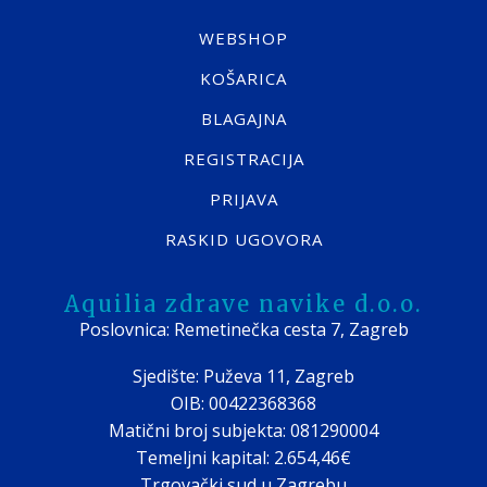
WEBSHOP
KOŠARICA
BLAGAJNA
REGISTRACIJA
PRIJAVA
RASKID UGOVORA
Aquilia zdrave navike d.o.o.
Poslovnica: Remetinečka cesta 7, Zagreb
Sjedište: Puževa 11, Zagreb
OIB: 00422368368
Matični broj subjekta: 081290004
Temeljni kapital: 2.654,46€
Trgovački sud u Zagrebu