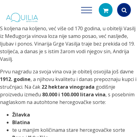
S koljena na koljeno, već više od 170 godina, u obitelji Vasilj
Products
iz Međugorja vinova loza nije samo posao, već nasljeđe,
search
ljubav i ponos. Vinarija Grge Vasilja traje bez prekida od 19.
stoljeća, a danas je s istim žarom vodi njegov sin, Andrija
Vasilj.
Prvu nagradu za svoja vina ova je obitelj osvojila još davne
1912. godine
, a njihovu kvalitetu i danas prepoznaju kupci i
stručnjaci. Na čak
22 hektara vinograda
godišnje
proizvedu između
80.000 i 100.000 litara vina
, s posebnim
Tuš glave
Vrčevi za filtrira
naglaskom na autohtone hercegovačke sorte:
rirodno filtriranje vode za tuširanje
Potpuno prijenosno rješenje
čistu vodu za pi
Žilavka
Blatina
te u manjim količinama stare hercegovačke sorte