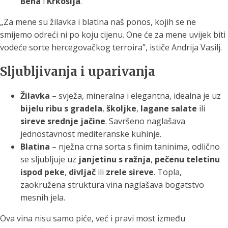
Bena
i
Krkošija
.
„Za mene su žilavka i blatina naš ponos, kojih se ne
smijemo odreći ni po koju cijenu. One će za mene uvijek biti
vodeće sorte hercegovačkog terroira”, ističe Andrija Vasilj.
Sljubljivanja i uparivanja
Žilavka
– svježa, mineralna i elegantna, idealna je uz
bijelu ribu s gradela
,
školjke
,
lagane salate
ili
sireve srednje jačine
. Savršeno naglašava
jednostavnost mediteranske kuhinje.
Blatina
– nježna crna sorta s finim taninima, odlično
se sljubljuje uz
janjetinu s ražnja
,
pečenu teletinu
ispod peke
,
divljač
ili
zrele sireve
. Topla,
zaokružena struktura vina naglašava bogatstvo
mesnih jela.
Ova vina nisu samo piće, već i pravi most između