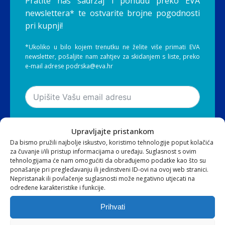
Pratite naš sadržaj i ponudu preko EVA
newslettera* te ostvarite brojne pogodnosti
pri kupnji!
*Ukoliko u bilo kojem trenutku ne želite više primati EVA
newsletter, pošaljite nam zahtjev za skidanjem s liste, preko
e-mail adrese podrska@eva.hr
Pribilježi se
Upravljajte pristankom
Da bismo pružili najbolje iskustvo, koristimo tehnologije poput kolačića
za čuvanje i/ili pristup informacijama o uređaju. Suglasnost s ovim
Slažem se s
Općim uvjetima
i
Pravilima o
tehnologijama će nam omogućiti da obrađujemo podatke kao što su
ponašanje pri pregledavanju ili jedinstveni ID-ovi na ovoj web stranici.
privatnosti
Nepristanak ili povlačenje suglasnosti može negativno utjecati na
određene karakteristike i funkcije.
Prihvati