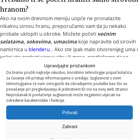
hranom?
Ako na svom dnevnom meniju uopće ne pronalazite
nikakvu sirovu hranu, preporučamo vam da ju nekako
probate uklopiti u obroke. Možete početi
voćnim
salatama, sokovima, umacima
koje napravite od sirovih
namirnica u
blenderu
… Ako ste ipak malo otvorenijeg uma i
voljni ste probati sirovu ribu ili meso, predlažemo da se
prvo uvjerite u kvalitetu namirnica koje kupujete a ne
Upravljajte pristankom
planirate ih termički obraditi. Na taj način ćete moći uživati
Da bismo pružili najbolje iskustvo, koristimo tehnologije poput kolačića
za čuvanje i/ili pristup informacijama o uređaju. Suglasnost s ovim
Svidjelo vam se za što se
u prednostima koje donosi sirova hrana dok u isto vrijeme
tehnologijama će nam omogućiti da obrađujemo podatke kao što su
štitite svoje zdravlje od štetnih tvari koje nekuhane
ponašanje pri pregledavanju ili jedinstveni ID-ovi na ovoj web stranici.
zalažemo i što nudimo?
Nepristanak ili povlačenje suglasnosti može negativno utjecati na
namirnice mogu sadržavati.
Tekst napisala: Sara Terzić
određene karakteristike i funkcije.
Pratite naš sadržaj i ponudu preko EVA
Prihvati
newslettera* te ostvarite brojne pogodnosti
pri kupnji!
Zabrani
*Ukoliko u bilo kojem trenutku ne želite više primati EVA