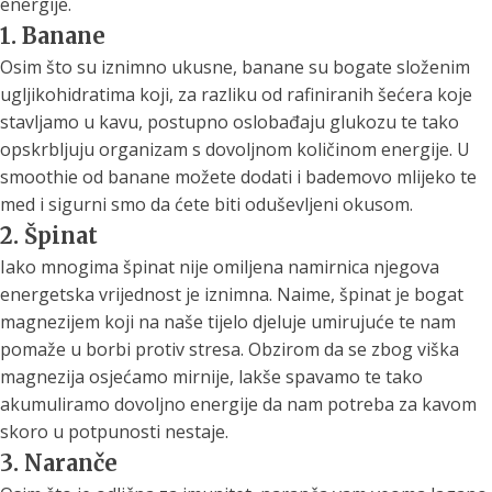
energije.
1. Banane
Osim što su iznimno ukusne, banane su bogate složenim
ugljikohidratima koji, za razliku od rafiniranih šećera koje
stavljamo u kavu, postupno oslobađaju glukozu te tako
opskrbljuju organizam s dovoljnom količinom energije. U
smoothie od banane možete dodati i bademovo mlijeko te
med i sigurni smo da ćete biti oduševljeni okusom.
2. Špinat
Iako mnogima špinat nije omiljena namirnica njegova
energetska vrijednost je iznimna. Naime, špinat je bogat
magnezijem koji na naše tijelo djeluje umirujuće te nam
pomaže u borbi protiv stresa. Obzirom da se zbog viška
magnezija osjećamo mirnije, lakše spavamo te tako
akumuliramo dovoljno energije da nam potreba za kavom
skoro u potpunosti nestaje.
3. Naranče