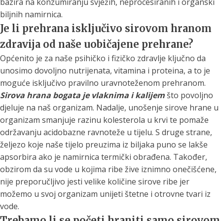
bazira na konzumiranju svježih, neprocesiranih i organski
biljnih namirnica.
Je li prehrana isključivo sirovom hranom
zdravija od naše uobičajene prehrane?
Općenito je za naše psihičko i fizičko zdravlje ključno da
unosimo dovoljno nutrijenata, vitamina i proteina, a to je
moguće isključivo pravilno uravnoteženom prehranom.
Sirova hrana bogata je vlaknima i kalijem
što povoljno
djeluje na naš organizam. Nadalje, unošenje sirove hrane u
organizam smanjuje razinu kolesterola u krvi te pomaže
održavanju acidobazne ravnoteže u tijelu. S druge strane,
željezo koje naše tijelo preuzima iz biljaka puno se lakše
apsorbira ako je namirnica termički obrađena. Također,
obzirom da su vode u kojima ribe žive iznimno onečišćene,
nije preporučljivo jesti velike količine sirove ribe jer
možemo u svoj organizam unijeti štetne i otrovne tvari iz
vode.
Trebamo li se početi hraniti samo sirovom