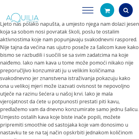
Ljeto nas polako napušta, a umjesto njega nam dolazi jesen
koja sa sobom nosi povratak školi, poslu te ostalim
Products
search
aktivnostima koje nam popunjavaju svakodnevni raspored.
Nije tajna da većina nas ujutro poseže za šalicom kave kako
bismo se razbudili i suočili se sa svim zadatcima na koje
naiđemo. Iako nam kava u tome može pomoći nikako nije
preporučljivo konzumirati ju u velikim količinama
svakodnevno jer znanstvena istraživanja pokazuju kako
ona u velikoj mjeri može izazvati ovisnost te nepovoljno
utječe na razinu šećera u našoj krvi. Iako je mala
Tuš glave
Vrčevi za filtrira
vjerojatnost da ćete u potpunosti prestati piti kavu,
rirodno filtriranje vode za tuširanje
Potpuno prijenosno rješenje
predlažemo vam da dnevno konzumirate samo jednu šalicu.
čistu vodu za pi
Umjesto ostalih kava koje biste inače popili, možete
pripremiti smoothie od sastojaka koje vam donosimo u
nastavku te se na taj način opskrbiti jednakom količinom