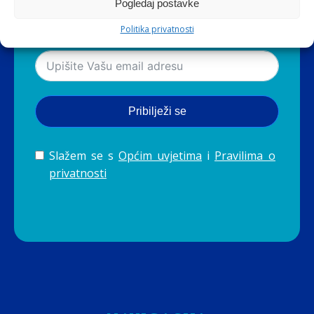
Pogledaj postavke
newsletter, pošaljite nam zahtjev za skidanjem s liste, preko
e-mail adrese podrska@eva.hr
Politika privatnosti
Pribilježi se
Slažem se s
Općim uvjetima
i
Pravilima o
privatnosti