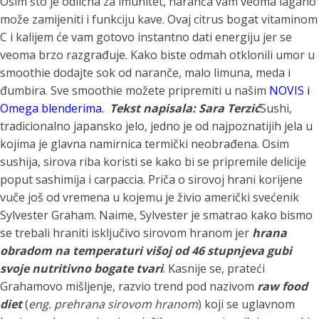
Osim što je odlična za imunitet, naranča vam veoma lagano
može zamijeniti i funkciju kave. Ovaj citrus bogat vitaminom
C i kalijem će vam gotovo instantno dati energiju jer se
veoma brzo razgrađuje. Kako biste odmah otklonili umor u
smoothie dodajte sok od naranče, malo limuna, meda i
đumbira.
Sve smoothie možete pripremiti u našim
NOVIS i
Omega blenderima.
Tekst napisala: Sara Terzić
Sushi,
tradicionalno japansko jelo, jedno je od najpoznatijih jela u
kojima je glavna namirnica termički neobrađena. Osim
sushija, sirova riba koristi se kako bi se pripremile delicije
poput sashimija i carpaccia. Priča o sirovoj hrani korijene
vuče još od vremena u kojemu je živio američki svećenik
Sylvester Graham. Naime, Sylvester je smatrao kako bismo
se trebali hraniti isključivo sirovom hranom jer
hrana
obradom na temperaturi višoj od 46 stupnjeva gubi
svoje nutritivno bogate tvari
. Kasnije se, prateći
Grahamovo mišljenje, razvio trend pod nazivom
raw food
diet
(
eng. prehrana sirovom hranom
) koji se uglavnom