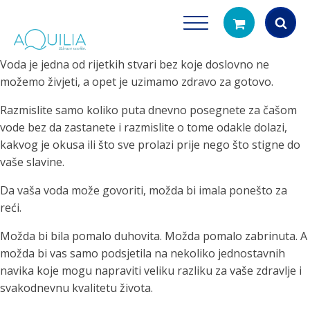
Voda je jedna od rijetkih stvari bez koje doslovno ne
Products
možemo živjeti, a opet je uzimamo zdravo za gotovo.
search
Razmislite samo koliko puta dnevno posegnete za čašom
vode bez da zastanete i razmislite o tome odakle dolazi,
kakvog je okusa ili što sve prolazi prije nego što stigne do
vaše slavine.
Da vaša voda može govoriti, možda bi imala ponešto za
reći.
Tuš glave
Vrčevi za filtrira
Možda bi bila pomalo duhovita. Možda pomalo zabrinuta. A
rirodno filtriranje vode za tuširanje
Potpuno prijenosno rješenje
možda bi vas samo podsjetila na nekoliko jednostavnih
čistu vodu za pi
navika koje mogu napraviti veliku razliku za vaše zdravlje i
svakodnevnu kvalitetu života.