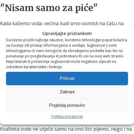
"Nisam samo za piće"
Kada kažemo voda, većina ljudi prvo pomisli na čašu na
stolu.
Upravljajte pristankom
Da bismo pružili najbolje iskustvo, koristimo tehnologije poput kolačića
Ali voda je prisutna u gotovo svakom dijelu našeg dana.
za čuvanje i/ili pristup informacijama o uređaju. Suglasnost s ovim
tehnologijama će nam omogućiti da obrađujemo podatke kao što su
Tuširanje.
ponašanje pri pregledavanju ili jedinstveni ID-ovi na ovoj web stranici.
Nepristanak ili povlačenje suglasnosti može negativno utjecati na
određene karakteristike i funkcije.
Kuhanje.
Prihvati
Pranje voća i povrća.
Priprema kave ili čaja.
Zabrani
Njega kože.
Pogledaj postavke
Pranje zubi.
Politika privatnosti
Kvaliteta vode ne utječe samo na ono što pijemo, nego i na