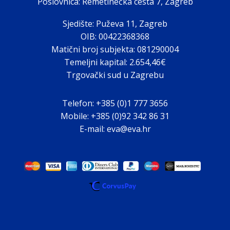
Poslovnica: Remetinečka cesta 7, Zagreb
Sjedište: Puževa 11, Zagreb
OIB: 00422368368
Matični broj subjekta: 081290004
Temeljni kapital: 2.654,46€
Trgovački sud u Zagrebu
Telefon: +385 (0)1 777 3656
Mobile: +385 (0)92 342 86 31
E-mail: eva@eva.hr