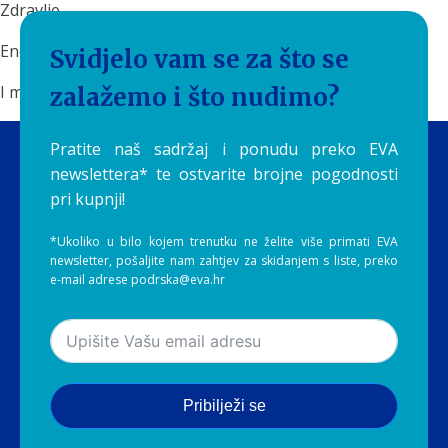
Zdravlje.
Energija.
Svidjelo vam se za što se
I mali svakodnevni ritual koji često podcjenjujemo.
zalažemo i što nudimo?
Pratite naš sadržaj i ponudu preko EVA
newslettera* te ostvarite brojne pogodnosti
pri kupnji!
*Ukoliko u bilo kojem trenutku ne želite više primati EVA
newsletter, pošaljite nam zahtjev za skidanjem s liste, preko
e-mail adrese podrska@eva.hr
Pribilježi se