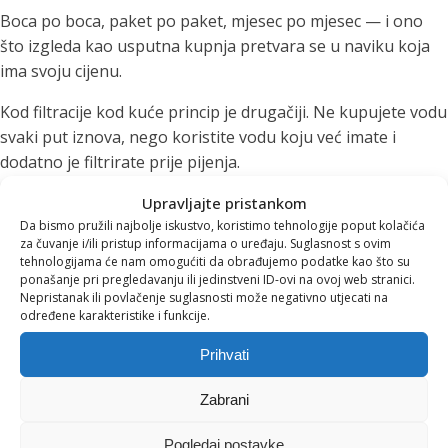
Boca po boca, paket po paket, mjesec po mjesec — i ono
što izgleda kao usputna kupnja pretvara se u naviku koja
ima svoju cijenu.
Kod filtracije kod kuće princip je drugačiji. Ne kupujete vodu
svaki put iznova, nego koristite vodu koju već imate i
dodatno je filtrirate prije pijenja.
To ne znači da je svaka filtracija ista, niti da svaki filter radi
Upravljajte pristankom
istu stvar. Ali dobar kućni filter može značajno olakšati
Da bismo pružili najbolje iskustvo, koristimo tehnologije poput kolačića
za čuvanje i/ili pristup informacijama o uređaju. Suglasnost s ovim
svakodnevicu: voda je dostupna kod kuće, ne morate stalno
tehnologijama će nam omogućiti da obrađujemo podatke kao što su
kupovati zalihe i ne stvarate novu plastičnu bocu svaki put
ponašanje pri pregledavanju ili jedinstveni ID-ovi na ovoj web stranici.
Nepristanak ili povlačenje suglasnosti može negativno utjecati na
kad ste žedni.
određene karakteristike i funkcije.
Drugim riječima, manje odlazaka po vodu. Više vode kad
Prihvati
vam treba. Manje “jesmo li kupili vodu?” trenutaka.
Zabrani
Plastika: boca traje kratko,
Pogledaj postavke