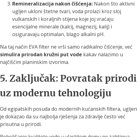
Remineralizacija nakon čišćenja:
Nakon što aktivni
ugljen ukloni štetne tvari, voda prolazi kroz sloj
vulkanskih i koraljnih stijena koje joj vraćaju
esencijalne minerale (kalcij, magnezij, kalij) i
osiguravaju optimalan, blago alkalni pH.
Na taj način EVA filter ne vrši samo radikalno čišćenje, već
simulira prirodan kružni put vode
kakav nalazimo u
najčišćim planinskim izvorima.
5. Zaključak: Povratak prirodi
uz modernu tehnologiju
Od egipatskih posuda do modernih kućanskih filtera, ugljen
je dokazao da su najbolja rješenja za zdravlje često već
prisutna u prirodi.
Poboljšanje kvalitete vode u vlastitom domu ne zahtijeva