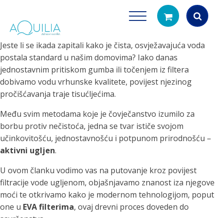
Jeste li se ikada zapitali kako je čista, osvježavajuća voda
Products
postala standard u našim domovima? Iako danas
search
jednostavnim pritiskom gumba ili točenjem iz filtera
dobivamo vodu vrhunske kvalitete, povijest njezinog
pročišćavanja traje tisućljećima.
Među svim metodama koje je čovječanstvo izumilo za
borbu protiv nečistoća, jedna se tvar ističe svojom
učinkovitošću, jednostavnošću i potpunom prirodnošću –
aktivni ugljen
.
Tuš glave
Vrčevi za filtrira
rirodno filtriranje vode za tuširanje
Potpuno prijenosno rješenje
U ovom članku vodimo vas na putovanje kroz povijest
čistu vodu za pi
filtracije vode ugljenom, objašnjavamo znanost iza njegove
moći te otkrivamo kako je modernom tehnologijom, poput
one u
EVA filterima
, ovaj drevni proces doveden do