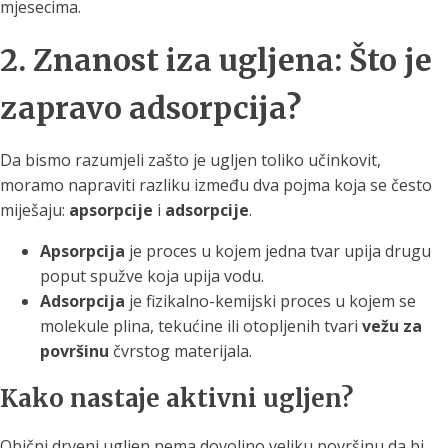
mjesecima.
2. Znanost iza ugljena: Što je
zapravo adsorpcija?
Da bismo razumjeli zašto je ugljen toliko učinkovit,
moramo napraviti razliku između dva pojma koja se često
miješaju:
apsorpcije
i
adsorpcije
.
Apsorpcija
je proces u kojem jedna tvar upija drugu
poput spužve koja upija vodu.
Adsorpcija
je fizikalno-kemijski proces u kojem se
molekule plina, tekućine ili otopljenih tvari
vežu za
površinu
čvrstog materijala.
Kako nastaje aktivni ugljen?
Obični drveni ugljen nema dovoljno veliku površinu da bi