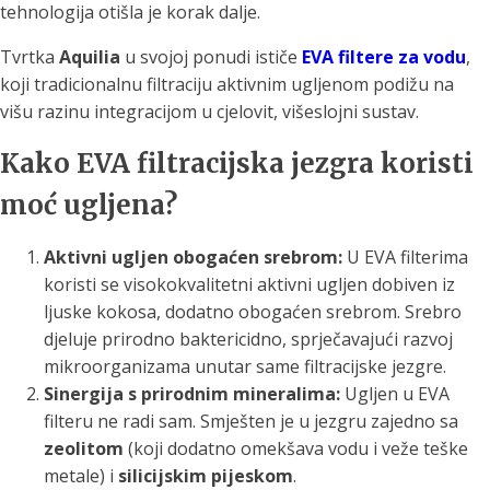
tehnologija otišla je korak dalje.
Tvrtka
Aquilia
u svojoj ponudi ističe
EVA filtere za vodu
,
koji tradicionalnu filtraciju aktivnim ugljenom podižu na
višu razinu integracijom u cjelovit, višeslojni sustav.
Kako EVA filtracijska jezgra koristi
moć ugljena?
Aktivni ugljen obogaćen srebrom:
U EVA filterima
koristi se visokokvalitetni aktivni ugljen dobiven iz
ljuske kokosa, dodatno obogaćen srebrom. Srebro
djeluje prirodno baktericidno, sprječavajući razvoj
mikroorganizama unutar same filtracijske jezgre.
Sinergija s prirodnim mineralima:
Ugljen u EVA
filteru ne radi sam. Smješten je u jezgru zajedno sa
zeolitom
(koji dodatno omekšava vodu i veže teške
metale) i
silicijskim pijeskom
.