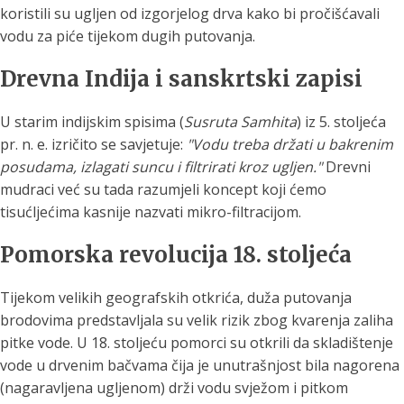
koristili su ugljen od izgorjelog drva kako bi pročišćavali
vodu za piće tijekom dugih putovanja.
Drevna Indija i sanskrtski zapisi
U starim indijskim spisima (
Susruta Samhita
) iz 5. stoljeća
pr. n. e. izričito se savjetuje:
"Vodu treba držati u bakrenim
posudama, izlagati suncu i filtrirati kroz ugljen."
Drevni
mudraci već su tada razumjeli koncept koji ćemo
tisućljećima kasnije nazvati mikro-filtracijom.
Pomorska revolucija 18. stoljeća
Tijekom velikih geografskih otkrića, duža putovanja
brodovima predstavljala su velik rizik zbog kvarenja zaliha
pitke vode. U 18. stoljeću pomorci su otkrili da skladištenje
vode u drvenim bačvama čija je unutrašnjost bila nagorena
(nagaravljena ugljenom) drži vodu svježom i pitkom