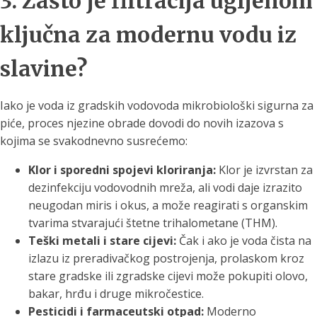
3. Zašto je filtracija ugljenom
ključna za modernu vodu iz
slavine?
Iako je voda iz gradskih vodovoda mikrobiološki sigurna za
piće, proces njezine obrade dovodi do novih izazova s
kojima se svakodnevno susrećemo:
Klor i sporedni spojevi kloriranja:
Klor je izvrstan za
dezinfekciju vodovodnih mreža, ali vodi daje izrazito
neugodan miris i okus, a može reagirati s organskim
tvarima stvarajući štetne trihalometane (THM).
Teški metali i stare cijevi:
Čak i ako je voda čista na
izlazu iz preradivačkog postrojenja, prolaskom kroz
stare gradske ili zgradske cijevi može pokupiti olovo,
bakar, hrđu i druge mikročestice.
Pesticidi i farmaceutski otpad:
Moderno