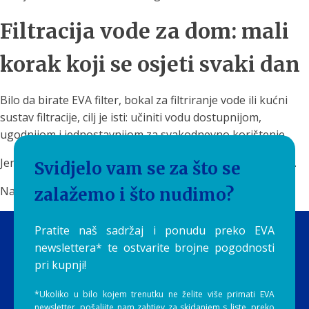
Filtracija vode za dom: mali
korak koji se osjeti svaki dan
Bilo da birate EVA filter, bokal za filtriranje vode ili kućni
sustav filtracije, cilj je isti: učiniti vodu dostupnijom,
ugodnijom i jednostavnijom za svakodnevno korištenje.
Jer na kraju, najbolja voda nije ona koju zaboravite kupiti.
Svidjelo vam se za što se
Najbolja voda je ona koju stvarno pijete.
zalažemo i što nudimo?
Pratite naš sadržaj i ponudu preko EVA
newslettera* te ostvarite brojne pogodnosti
pri kupnji!
*Ukoliko u bilo kojem trenutku ne želite više primati EVA
newsletter, pošaljite nam zahtjev za skidanjem s liste, preko