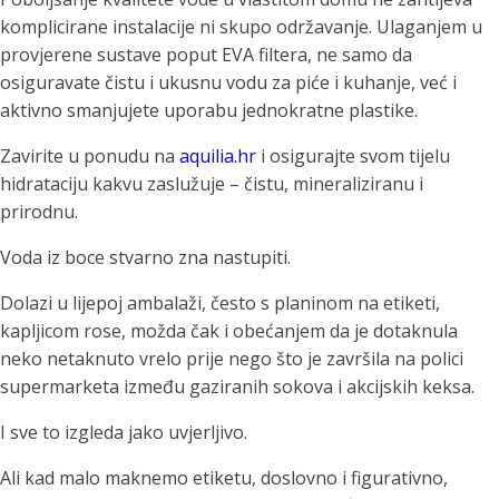
komplicirane instalacije ni skupo održavanje. Ulaganjem u
provjerene sustave poput EVA filtera, ne samo da
osiguravate čistu i ukusnu vodu za piće i kuhanje, već i
aktivno smanjujete uporabu jednokratne plastike.
Zavirite u ponudu na
aquilia.hr
i osigurajte svom tijelu
hidrataciju kakvu zaslužuje – čistu, mineraliziranu i
prirodnu.
Voda iz boce stvarno zna nastupiti.
Dolazi u lijepoj ambalaži, često s planinom na etiketi,
kapljicom rose, možda čak i obećanjem da je dotaknula
neko netaknuto vrelo prije nego što je završila na polici
supermarketa između gaziranih sokova i akcijskih keksa.
I sve to izgleda jako uvjerljivo.
Ali kad malo maknemo etiketu, doslovno i figurativno,