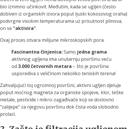
bio iznimno učinkovit. Međutim, kada se ugljen (često
dobiven iz organskih izvora poput ljuski kokosovog oraha)
podvrgne visokim temperaturama uz prisutnost plinova,
on se
"aktivira"
.
Ovaj proces otvara milijune mikroskopskih pora.
Fascinantna činjenica:
Samo
jedna grama
aktivnog ugljena ima unutarnju površinu veću
od
3.000 četvornih metara
– što je površina
usporediva s veličinom nekoliko teniskih terena!
Zahvaljujući toj ogromnoj površini, aktivni ugljen djeluje
poput moćnog magneta za organske spojeve, klor, teške
metale, pesticide i mikro-zagađivače koji se doslovno
"zalijepe" za njegovu površinu dok čista voda slobodno
prolazi.