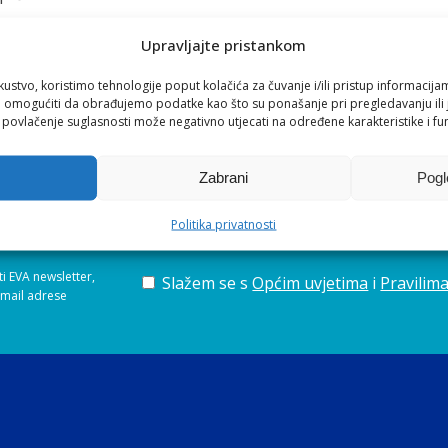
emberger
Upravljajte pristankom
kustvo, koristimo tehnologije poput kolačića za čuvanje i/ili pristup informacija
0.000 litara cvičeka godišnje
, dok se danas sve više okreć
omogućiti da obrađujemo podatke kao što su ponašanje pri pregledavanju ili j
i povlačenje suglasnosti može negativno utjecati na određene karakteristike i fun
đujući 6 hektara vinograda obiteljski – Gregor sa suprugom
 mineralnost i dug završetak, što ih čini jedinstvenima i prep
se zalažemo i što nudimo?
Zabrani
Pogl
ka,
Štembergerova vina
prava su ulaznica u svijet tradicije, sv
VA newslettera*
Politika privatnosti
nji!
ti EVA newsletter,
Slažem se s
Općim uvjetima
i
Pravilima
-mail adrese