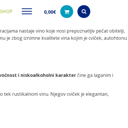
SHOP
0,00
€
cijama nastaje vino koje nosi prepoznatljiv pečat obitelji,
Products
search
na mu je zbog iznimne kvalitete vina kojim je cviček, autohtonu
ki paketi
Ugradbeni filteri za
Dezinfe
vodu
di na akciji
Kod nas pronađ
 voćnost i niskoalkoholni karakter
čine ga laganim i
dezinfekciju 
Učinkovito filtriranje vode iz
vodovodne mreže
o tek rustikalnom vinu. Njegov cviček je elegantan,