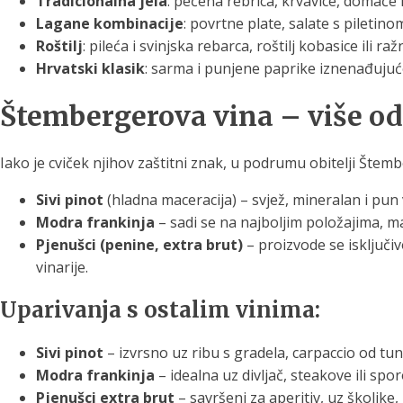
Tradicionalna jela
: pečena rebrica, krvavice, domaće ko
Lagane kombinacije
: povrtne plate, salate s piletin
Roštilj
: pileća i svinjska rebarca, roštilj kobasice ili ražn
Hrvatski klasik
: sarma i punjene paprike iznenađujuć
Štembergerova vina – više od
Iako je cviček njihov zaštitni znak, u podrumu obitelji Štem
Sivi pinot
(hladna maceracija) – svjež, mineralan i pun
Modra frankinja
– sadi se na najboljim položajima, m
Pjenušci (penine, extra brut)
– proizvode se isključi
vinarije.
Uparivanja s ostalim vinima:
Sivi pinot
– izvrsno uz ribu s gradela, carpaccio od tun
Modra frankinja
– idealna uz divljač, steakove ili spo
Pjenušci extra brut
– savršeni za aperitiv, uz školjke, 