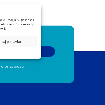
ma o uređaju. Suglasnost s
u pjenušcima.
edinstveni ID-ovi na ovoj
kcije.
 Darjom, kćeri Metkom i sinom Jernejem.
oznatljivima.
edaj postavke
ježine i elegancije.
Pribilježi se
 o privatnosti