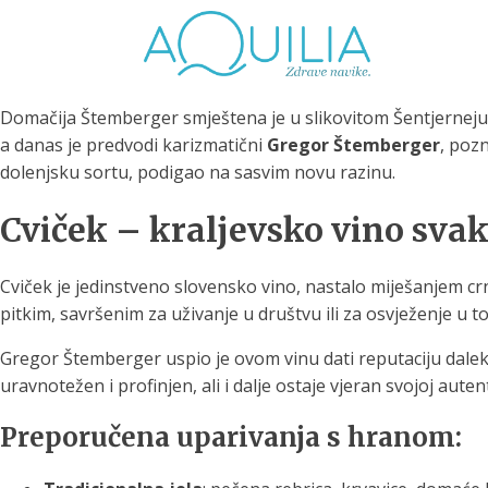
Domačija Štemberger smještena je u slikovitom Šentjerneju, s
a danas je predvodi karizmatični
Gregor Štemberger
, pozn
dolenjsku sortu, podigao na sasvim novu razinu.
Cviček – kraljevsko vino sva
Tuš glave
Vrčevi za filtriranje
Boce 
vode
irodno filtriranje vode za
Cviček je jedinstveno slovensko vino, nastalo miješanjem crni
tuširanje
Potpuno prijenosno rješenje
Potpuno
pitkim, savršenim za uživanje u društvu ili za osvježenje u t
za sigurnu i čistu vodu za piće
za sigur
Gregor Štemberger uspio je ovom vinu dati reputaciju daleko 
uravnotežen i profinjen, ali i dalje ostaje vjeran svojoj auten
Preporučena uparivanja s hranom: