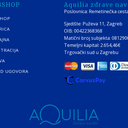
BSHOP
Aquilia zdrave navi
Poslovnica: Remetinečka cest
SHOP
Sjedište: Puževa 11, Zagreb
RICA
OIB: 00422368368
Matični broj subjekta: 08129
AJNA
Temeljni kapital: 2.654,46€
STRACIJA
Trgovački sud u Zagrebu
VA
ID UGOVORA