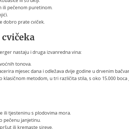
basice ili štruklji.
om ili pečenom puretinom.
jići.
e dobro prate cviček.
 cvičeka
berger nastaju i druga izvanredna vina:
 voćnih tonova.
acerira mjesec dana i odležava dvije godine u drvenim bačvam
vo klasičnom metodom, u tri različita stila, s oko 15.000 boc
e ili tjesteninu s plodovima mora.
ro pečenu janjetinu.
pršut ili kremaste sireve.