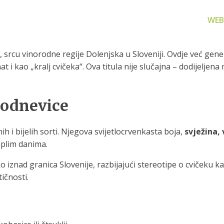
WEB
rcu vinorodne regije Dolenjska u Sloveniji. Ovdje već genera
at i kao „kralj cvičeka“. Ova titula nije slučajna – dodijelje
kodnevice
za filtriranje
Zamjenski dijelovi
Akcijs
vode
Zamjenski dijelovi za naše
Proizvo
h i bijelih sorti. Njegova svijetlocrvenkasta boja,
svježina,
proizvode
 prijenosno rješenje
oplim danima.
nu i čistu vodu za piće
iznad granica Slovenije, razbijajući stereotipe o cvičeku ka
tičnosti.