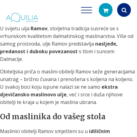
U svijetu ulja
Ramov
, stoljetna tradicija susreće se s
Products
vrhunskom kvalitetom dalmatinskog maslinarstva. Više od
search
samog proizvoda, ulje Ramov predstavlja
nasljeđe,
predanost i duboku povezanost
s tlom i suncem
Dalmacije.
Obiteljska priča o maslini obitelji Ramov seže generacijama
unatrag – brižno čuvana i prenošena s koljena na koljeno.
U svakoj boci koju ispune nalazi se ne samo
ekstra
djevičansko maslinovo ulje
, već i srce i duša njihove
Tuš glave
Vrčevi za filtrira
obitelji te kraja u kojem je maslina ubrana.
rirodno filtriranje vode za tuširanje
Potpuno prijenosno rješenje
čistu vodu za pi
Od maslinika do vašeg stola
Maslinici obitelji Ramov smješteni su u
idiličnim