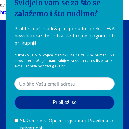
Svidjelo vam se za što se
👉 Više o vinima vinarije Bačić pronađite na:
https://aquilia.hr/kategorija/bacic/
zalažemo i što nudimo?
Pratite naš sadržaj i ponudu preko EVA
newslettera* te ostvarite brojne pogodnosti
pri kupnji!
*Ukoliko u bilo kojem trenutku ne želite više primati EVA
newsletter, pošaljite nam zahtjev za skidanjem s liste, preko
e-mail adrese podrska@eva.hr
Pribilježi se
Slažem se s
Općim uvjetima
i
Pravilima o
privatnosti