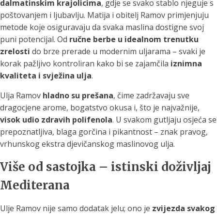
dalmatinskim krajolicima
, gdje se svako stablo njeguje s
poštovanjem i ljubavlju. Matija i obitelj Ramov primjenjuju
metode koje osiguravaju da svaka maslina dostigne svoj
puni potencijal. Od
ručne berbe u idealnom trenutku
zrelosti
do brze prerade u modernim uljarama – svaki je
korak pažljivo kontroliran kako bi se zajamčila
iznimna
kvaliteta i svježina ulja
.
Ulja Ramov
hladno su prešana
, čime zadržavaju sve
dragocjene arome, bogatstvo okusa i, što je najvažnije,
visok udio zdravih polifenola
. U svakom gutljaju osjeća se
prepoznatljiva, blaga gorčina i pikantnost – znak pravog,
vrhunskog ekstra djevičanskog maslinovog ulja.
Više od sastojka – istinski doživljaj
Mediterana
Ulje Ramov nije samo dodatak jelu; ono je
zvijezda svakog