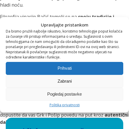
hladi noću.
Filozofija vinarije Bačić temelji se na
spoju tradicije i
suvremenog pristupa vinarstvu
. Održive metode uzgoja,
Upravljajte pristankom
ručna berba
i pažljivo odabrani procesi vinifikacije jamče da
Da bismo pružili najbolje iskustvo, koristimo tehnologije poput kolačića
za čuvanje i/ili pristup informacijama o uređaju. Suglasnost s ovim
svaka boca zadrži
autentičnost terroira
i prepoznatljivu
tehnologijama će nam omogućiti da obrađujemo podatke kao što su
kvalitetu sorte. U svemu što rade, Bačići se vode
ponašanje pri pregledavanju ili jedinstveni ID-ovi na ovoj web stranici.
Nepristanak ili povlačenje suglasnosti može negativno utjecati na
poštovanjem prema prirodi i nasljeđu svojih predaka, uz
određene karakteristike i funkcije.
korištenje modernih tehnologija koje omogućuju da
vino
ostane čisto, iskreno i harmonično
– baš onako kako ga
Prihvati
priroda zamišlja.
Zabrani
Vina vinarije Bačić nude
okuse i mirise Korčule
– otoka na
kojem se tradicija čuva, a vino slavi. To su vina koja pozivaju
Pogledaj postavke
na uživanje, razgovor i povezanost – jer svaka čaša nosi u
Politika privatnosti
sebi djelić mora, kamena i sunca. Otkrijte njihovu priču i
dopustite da vas Grk i Pošip povedu na put kroz
autentični
dalmatinski terroir
.