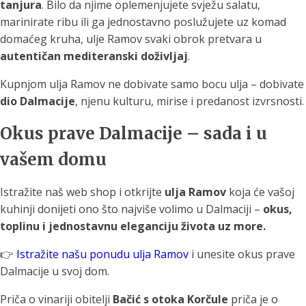
tanjura
. Bilo da njime oplemenjujete svježu salatu,
marinirate ribu ili ga jednostavno poslužujete uz komad
domaćeg kruha, ulje Ramov svaki obrok pretvara u
autentičan mediteranski doživljaj
.
Kupnjom ulja Ramov ne dobivate samo bocu ulja – dobivate
dio Dalmacije
, njenu kulturu, mirise i predanost izvrsnosti.
Okus prave Dalmacije – sada i u
vašem domu
Istražite naš web shop i otkrijte
ulja Ramov
koja će vašoj
kuhinji donijeti ono što najviše volimo u Dalmaciji –
okus,
toplinu i jednostavnu eleganciju života uz more.
👉
Istražite našu ponudu ulja Ramov
i unesite okus prave
Dalmacije u svoj dom.
Priča o vinariji obitelji
Bačić s otoka Korčule
priča je o