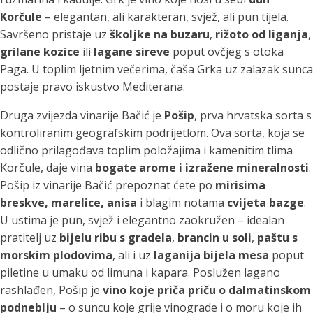
Korčule
– elegantan, ali karakteran, svjež, ali pun tijela.
Savršeno pristaje uz
školjke na buzaru
,
rižoto od liganja
,
grilane kozice
ili
lagane sireve
poput ovčjeg s otoka
Paga. U toplim ljetnim večerima, čaša Grka uz zalazak sunca
postaje pravo iskustvo Mediterana.
Druga zvijezda vinarije Bačić je
Pošip
, prva hrvatska sorta s
kontroliranim geografskim podrijetlom. Ova sorta, koja se
odlično prilagođava toplim položajima i kamenitim tlima
Korčule, daje vina
bogate arome i izražene mineralnosti
.
Pošip iz vinarije Bačić prepoznat ćete po
mirisima
breskve, marelice, anisa
i blagim notama
cvijeta bazge
.
U ustima je pun, svjež i elegantno zaokružen – idealan
pratitelj uz
bijelu ribu s gradela
,
brancin u soli
,
paštu s
morskim plodovima
, ali i uz
laganija bijela mesa
poput
piletine u umaku od limuna i kapara. Poslužen lagano
rashlađen, Pošip je
vino koje priča priču o dalmatinskom
podneblju
– o suncu koje grije vinograde i o moru koje ih