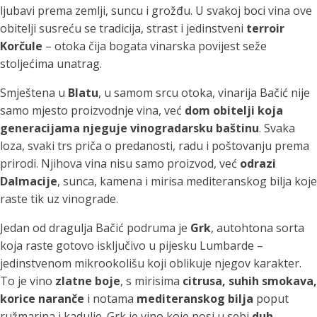
ljubavi prema zemlji, suncu i grožđu. U svakoj boci vina ove
obitelji susreću se tradicija, strast i jedinstveni
terroir
Korčule
– otoka čija bogata vinarska povijest seže
stoljećima unatrag.
Smještena u
Blatu
, u samom srcu otoka, vinarija Bačić nije
samo mjesto proizvodnje vina, već
dom obitelji koja
generacijama njeguje vinogradarsku baštinu
. Svaka
loza, svaki trs priča o predanosti, radu i poštovanju prema
prirodi. Njihova vina nisu samo proizvod, već
odrazi
Dalmacije
, sunca, kamena i mirisa mediteranskog bilja koje
raste tik uz vinograde.
Jedan od dragulja Bačić podruma je
Grk
, autohtona sorta
koja raste gotovo isključivo u pijesku Lumbarde –
jedinstvenom mikrookolišu koji oblikuje njegov karakter.
To je vino
zlatne boje
, s mirisima
citrusa, suhih smokava,
korice naranče
i notama
mediteranskog bilja
poput
ružmarina i kadulje. Grk je vino koje nosi u sebi
duh