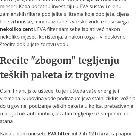
mjeseci. Kada početnu investiciju u EVA sustav i cijenu
zamjenskih filtera podijelite s litrama koje dobijete, cijena
litre vrhunske, mineralizirane izvorske vode iznosi svega
nekoliko centi
. EVA filter sam sebe isplati već nakon
nekoliko mjeseci korištenja, a nakon toga – vi doslovno
štedite dok pijete zdravu vodu.
Recite "zbogom" tegljenju
teških paketa iz trgovine
Osim financijske uštede, tu je i ušteda vaše energije i
vremena. Kupovina vode podrazumijeva stalni ciklus: vožnja
do trgovine, podizanje teških paketa u kolica, prebacivanje
u prtljažnik automobila, a zatim tegljenje uz stepenice do
stana.
Kada u dom unesete
EVA filter od 7 ili 12 litara
, taj napor