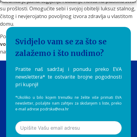
Računica je jasna: tegljenje i bacanje novca na plastiku stvar
su prošlosti. Omogućite sebi i svojoj obitelji luksuz stalnog,
čistog i nevjerojatno povoljnog izvora zdravlja u vlastitom
domu.
Posjetite
Aquilia Webshop
i odaberite svoj
EVA filter za
Svidjelo vam se za što se
vodu
. Prekinite pretplatu na plastiku i uložite u zdravu
naviku koja se isplaćuje svakim novim gutljajem!
zalažemo i što nudimo?
Pratite naš sadržaj i ponudu preko EVA
newslettera* te ostvarite brojne pogodnosti
pri kupnji!
*Ukoliko u bilo kojem trenutku ne želite više primati EVA
newsletter, pošaljite nam zahtjev za skidanjem s liste, preko
e-mail adrese podrska@eva.hr