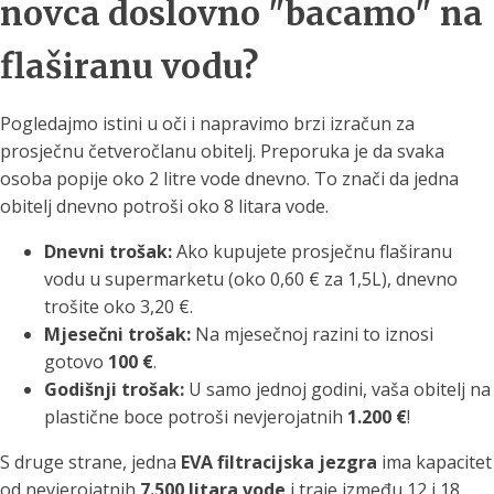
novca doslovno "bacamo" na
flaširanu vodu?
Pogledajmo istini u oči i napravimo brzi izračun za
prosječnu četveročlanu obitelj. Preporuka je da svaka
osoba popije oko 2 litre vode dnevno. To znači da jedna
obitelj dnevno potroši oko 8 litara vode.
Dnevni trošak:
Ako kupujete prosječnu flaširanu
vodu u supermarketu (oko 0,60 € za 1,5L), dnevno
trošite oko 3,20 €.
Mjesečni trošak:
Na mjesečnoj razini to iznosi
gotovo
100 €
.
Godišnji trošak:
U samo jednoj godini, vaša obitelj na
plastične boce potroši nevjerojatnih
1.200 €
!
S druge strane, jedna
EVA filtracijska jezgra
ima kapacitet
od nevjerojatnih
7.500 litara vode
i traje između 12 i 18