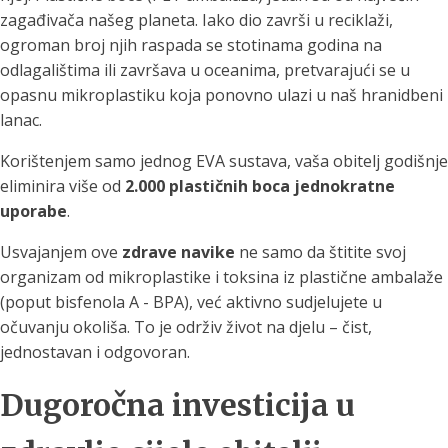
zagađivača našeg planeta. Iako dio završi u reciklaži,
ogroman broj njih raspada se stotinama godina na
odlagalištima ili završava u oceanima, pretvarajući se u
opasnu mikroplastiku koja ponovno ulazi u naš hranidbeni
lanac.
Korištenjem samo jednog EVA sustava, vaša obitelj godišnje
eliminira više od
2.000 plastičnih boca jednokratne
uporabe
.
Usvajanjem ove
zdrave navike
ne samo da štitite svoj
organizam od mikroplastike i toksina iz plastične ambalaže
(poput bisfenola A - BPA), već aktivno sudjelujete u
očuvanju okoliša. To je održiv život na djelu – čist,
jednostavan i odgovoran.
Dugoročna investicija u