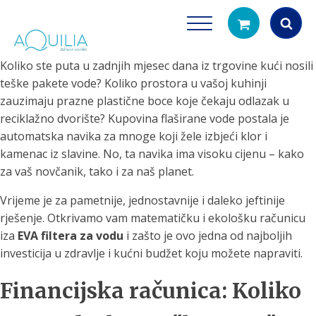
Koliko ste puta u zadnjih mjesec dana iz trgovine kući nosili
Products
teške pakete vode? Koliko prostora u vašoj kuhinji
search
zauzimaju prazne plastične boce koje čekaju odlazak u
reciklažno dvorište? Kupovina flaširane vode postala je
automatska navika za mnoge koji žele izbjeći klor i
kamenac iz slavine. No, ta navika ima visoku cijenu – kako
za vaš novčanik, tako i za naš planet.
Vrijeme je za pametnije, jednostavnije i daleko jeftinije
rješenje. Otkrivamo vam matematičku i ekološku računicu
Tuš glave
Vrčevi za filtrira
iza
EVA filtera za vodu
i zašto je ovo jedna od najboljih
rirodno filtriranje vode za tuširanje
Potpuno prijenosno rješenje
investicija u zdravlje i kućni budžet koju možete napraviti.
čistu vodu za pi
Financijska računica: Koliko