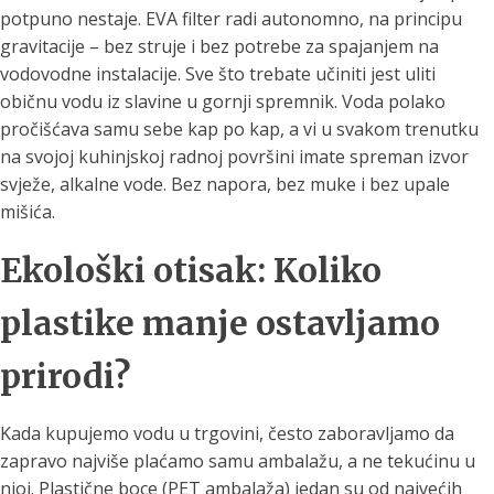
potpuno nestaje. EVA filter radi autonomno, na principu
gravitacije – bez struje i bez potrebe za spajanjem na
vodovodne instalacije. Sve što trebate učiniti jest uliti
običnu vodu iz slavine u gornji spremnik. Voda polako
pročišćava samu sebe kap po kap, a vi u svakom trenutku
na svojoj kuhinjskoj radnoj površini imate spreman izvor
svježe, alkalne vode. Bez napora, bez muke i bez upale
mišića.
Ekološki otisak: Koliko
plastike manje ostavljamo
prirodi?
Kada kupujemo vodu u trgovini, često zaboravljamo da
zapravo najviše plaćamo samu ambalažu, a ne tekućinu u
njoj. Plastične boce (PET ambalaža) jedan su od najvećih