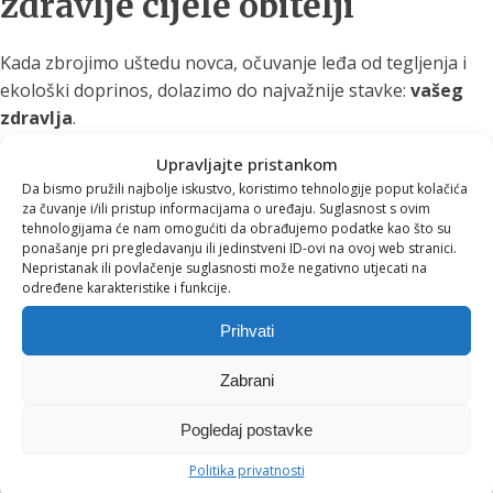
zdravlje cijele obitelji
Kada zbrojimo uštedu novca, očuvanje leđa od tegljenja i
ekološki doprinos, dolazimo do najvažnije stavke:
vašeg
zdravlja
.
Voda iz EVA filtera nije samo pročišćena od klora, kamenca,
Upravljajte pristankom
teških metala i bakterija. Zahvaljujući bazi od koraljnog i
Da bismo pružili najbolje iskustvo, koristimo tehnologije poput kolačića
za čuvanje i/ili pristup informacijama o uređaju. Suglasnost s ovim
vulkanskog kamenja, ona je prirodno mineralizirana, blago
tehnologijama će nam omogućiti da obrađujemo podatke kao što su
alkalna (pH 7,5 - 8,0) i strukturirana tako da je stanice
ponašanje pri pregledavanju ili jedinstveni ID-ovi na ovoj web stranici.
Nepristanak ili povlačenje suglasnosti može negativno utjecati na
našeg tijela lakše apsorbiraju. Pijući kvalitetnu vodu,
određene karakteristike i funkcije.
poboljšavate probavu, podižete razinu energije i čistite
tijelo od toksina.
Prihvati
Vrijeme je za pametnu
Zabrani
promjenu
Pogledaj postavke
Politika privatnosti