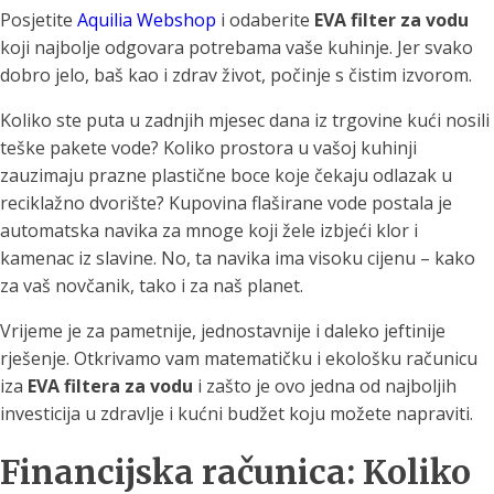
Posjetite
Aquilia Webshop
i odaberite
EVA filter za vodu
koji najbolje odgovara potrebama vaše kuhinje. Jer svako
dobro jelo, baš kao i zdrav život, počinje s čistim izvorom.
Koliko ste puta u zadnjih mjesec dana iz trgovine kući nosili
teške pakete vode? Koliko prostora u vašoj kuhinji
zauzimaju prazne plastične boce koje čekaju odlazak u
reciklažno dvorište? Kupovina flaširane vode postala je
automatska navika za mnoge koji žele izbjeći klor i
kamenac iz slavine. No, ta navika ima visoku cijenu – kako
za vaš novčanik, tako i za naš planet.
Vrijeme je za pametnije, jednostavnije i daleko jeftinije
rješenje. Otkrivamo vam matematičku i ekološku računicu
iza
EVA filtera za vodu
i zašto je ovo jedna od najboljih
investicija u zdravlje i kućni budžet koju možete napraviti.
Financijska računica: Koliko