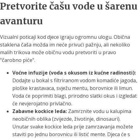
Pretvorite čašu vode u šarenu
avanturu
Vizualni poticaji kod djece igraju ogromnu ulogu. Obična
staklena čaša možda im neće privući pažnju, ali nekoliko
malih trikova može običnu vodu pretvoriti u pravo
"čarobno piće".
Voćne infuzije (voda s okusom iz kućne radinosti):
Dodajte u bokal s filtriranom vodom komadiće jagoda,
ploške krastavaca, svježu mentu, borovnice ili limun.
Voda će poprimiti blagi, prirodno slatki okus i izgledat
će nevjerojatno privlačno.
Zabavne kockice leda:
Zamrznite vodu u kalupima
neobičnih oblika (zvijezde, životinje, dinosauri).
Unutar svake kockice leda prije zamrzavanja možete
staviti po jednu borovnicu ili listić mente. Djeca će s