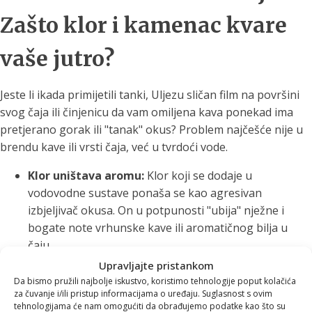
Zašto klor i kamenac kvare
vaše jutro?
Jeste li ikada primijetili tanki, Uljezu sličan film na površini
svog čaja ili činjenicu da vam omiljena kava ponekad ima
pretjerano gorak ili "tanak" okus? Problem najčešće nije u
brendu kave ili vrsti čaja, već u tvrdoći vode.
Klor uništava aromu:
Klor koji se dodaje u
vodovodne sustave ponaša se kao agresivan
izbjeljivač okusa. On u potpunosti "ubija" nježne i
bogate note vrhunske kave ili aromatičnog bilja u
čaju.
Kamenac blokira ekstrakciju:
Previše tvrda voda
Upravljajte pristankom
(puna kalcijevog karbonata) sprječava pravilno
Da bismo pružili najbolje iskustvo, koristimo tehnologije poput kolačića
za čuvanje i/ili pristup informacijama o uređaju. Suglasnost s ovim
otapanje aromatičnih ulja iz zrna kave ili listića čaja.
tehnologijama će nam omogućiti da obrađujemo podatke kao što su