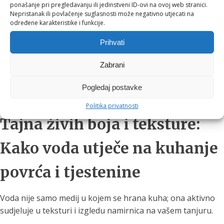
Rezultat je napitak koji gubi svoju prirodnu dubinu i
ponašanje pri pregledavanju ili jedinstveni ID-ovi na ovoj web stranici.
balans.
Nepristanak ili povlačenje suglasnosti može negativno utjecati na
određene karakteristike i funkcije.
Korištenjem
EVA filtera za vodu
, mineralna i vulkanska
Prihvati
struktura filtera uklanja klor, a vodu optimizira i blago
alkalizira (pH 7,5 - 8,0). S tako balansiranom vodom, vaša
Zabrani
jutarnja kava i omiljeni čaj napokon će razviti svoj puni,
bogati potencijal i prepoznatljivu aromu, baš onako kako
Pogledaj postavke
su uzgajivači i zamislili.
Politika privatnosti
Tajna živih boja i teksture:
Kako voda utječe na kuhanje
povrća i tjestenine
Voda nije samo medij u kojem se hrana kuha; ona aktivno
sudjeluje u teksturi i izgledu namirnica na vašem tanjuru.