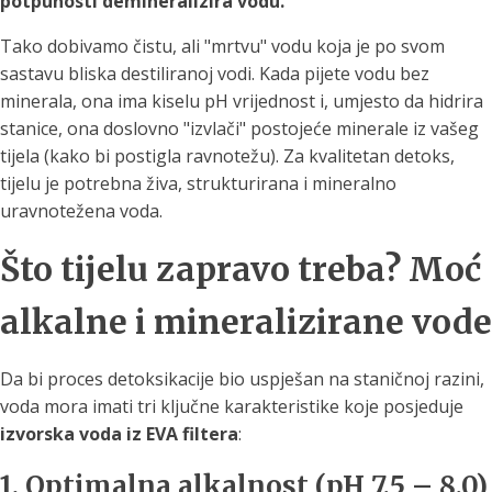
potpunosti demineralizira vodu.
Tako dobivamo čistu, ali "mrtvu" vodu koja je po svom
sastavu bliska destiliranoj vodi. Kada pijete vodu bez
minerala, ona ima kiselu pH vrijednost i, umjesto da hidrira
stanice, ona doslovno "izvlači" postojeće minerale iz vašeg
tijela (kako bi postigla ravnotežu). Za kvalitetan detoks,
tijelu je potrebna živa, strukturirana i mineralno
uravnotežena voda.
Što tijelu zapravo treba? Moć
alkalne i mineralizirane vode
Da bi proces detoksikacije bio uspješan na staničnoj razini,
voda mora imati tri ključne karakteristike koje posjeduje
izvorska voda iz EVA filtera
:
1. Optimalna alkalnost (pH 7,5 – 8,0)