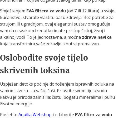
kontinuirani, koji se događa svakog dana, kap po kap.
Smještanjem
EVA filtera za vodu
(od 7 ili 12 litara) u svoje
kućanstvo, stvarate vlastitu oazu zdravlja. Bez potrebe za
strujom ili ugradnjom, ovaj elegantni sustav omogućuje
vam da u svakom trenutku imate pristup čistoj, živoj i
alkalnoj vodi. To je jednostavna, a moćna
zdrava navika
koja transformira vaše zdravlje iznutra prema van.
Oslobodite svoje tijelo
skrivenih toksina
Uspješan detoks počinje donošenjem ispravnih odluka na
samom izvoru – u vašoj čaši. Priuštite svom tijelu vodu
kakvu je priroda zamislila: čistu, bogatu mineralima i punu
životne energije.
Posjetite
Aquilia Webshop
i odaberite
EVA filter za vodu