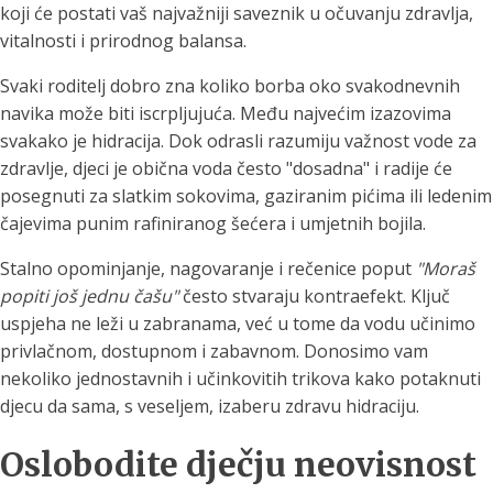
koji će postati vaš najvažniji saveznik u očuvanju zdravlja,
vitalnosti i prirodnog balansa.
Svaki roditelj dobro zna koliko borba oko svakodnevnih
navika može biti iscrpljujuća. Među najvećim izazovima
svakako je hidracija. Dok odrasli razumiju važnost vode za
zdravlje, djeci je obična voda često "dosadna" i radije će
posegnuti za slatkim sokovima, gaziranim pićima ili ledenim
čajevima punim rafiniranog šećera i umjetnih bojila.
Stalno opominjanje, nagovaranje i rečenice poput
"Moraš
popiti još jednu čašu"
često stvaraju kontraefekt. Ključ
uspjeha ne leži u zabranama, već u tome da vodu učinimo
privlačnom, dostupnom i zabavnom. Donosimo vam
nekoliko jednostavnih i učinkovitih trikova kako potaknuti
djecu da sama, s veseljem, izaberu zdravu hidraciju.
Oslobodite dječju neovisnost