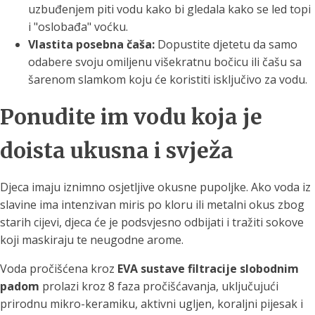
uzbuđenjem piti vodu kako bi gledala kako se led topi
i "oslobađa" voćku.
Vlastita posebna čaša:
Dopustite djetetu da samo
odabere svoju omiljenu višekratnu bočicu ili čašu sa
šarenom slamkom koju će koristiti isključivo za vodu.
Ponudite im vodu koja je
doista ukusna i svježa
Djeca imaju iznimno osjetljive okusne pupoljke. Ako voda iz
slavine ima intenzivan miris po kloru ili metalni okus zbog
starih cijevi, djeca će je podsvjesno odbijati i tražiti sokove
koji maskiraju te neugodne arome.
Voda pročišćena kroz
EVA sustave filtracije slobodnim
padom
prolazi kroz 8 faza pročišćavanja, uključujući
prirodnu mikro-keramiku, aktivni ugljen, koraljni pijesak i