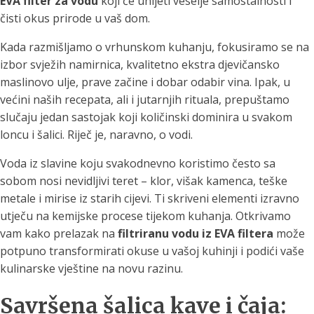
EVA filter za vodu
koji će unijeti veselje samostalnosti i
čisti okus prirode u vaš dom.
Kada razmišljamo o vrhunskom kuhanju, fokusiramo se na
izbor svježih namirnica, kvalitetno ekstra djevičansko
maslinovo ulje, prave začine i dobar odabir vina. Ipak, u
većini naših recepata, ali i jutarnjih rituala, prepuštamo
slučaju jedan sastojak koji količinski dominira u svakom
loncu i šalici. Riječ je, naravno, o vodi.
Voda iz slavine koju svakodnevno koristimo često sa
sobom nosi nevidljivi teret – klor, višak kamenca, teške
metale i mirise iz starih cijevi. Ti skriveni elementi izravno
utječu na kemijske procese tijekom kuhanja. Otkrivamo
vam kako prelazak na
filtriranu vodu iz EVA filtera
može
potpuno transformirati okuse u vašoj kuhinji i podići vaše
kulinarske vještine na novu razinu.
Savršena šalica kave i čaja: