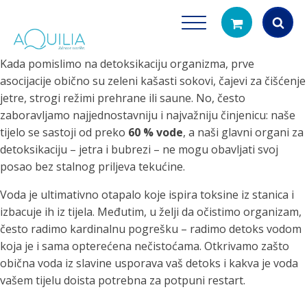
Kada pomislimo na detoksikaciju organizma, prve
Products
asocijacije obično su zeleni kašasti sokovi, čajevi za čišćenje
search
jetre, strogi režimi prehrane ili saune. No, često
zaboravljamo najjednostavniju i najvažniju činjenicu: naše
tijelo se sastoji od preko
60 % vode
, a naši glavni organi za
detoksikaciju – jetra i bubrezi – ne mogu obavljati svoj
posao bez stalnog priljeva tekućine.
Voda je ultimativno otapalo koje ispira toksine iz stanica i
izbacuje ih iz tijela. Međutim, u želji da očistimo organizam,
Tuš glave
Vrčevi za filtrira
često radimo kardinalnu pogrešku – radimo detoks vodom
rirodno filtriranje vode za tuširanje
Potpuno prijenosno rješenje
koja je i sama opterećena nečistoćama. Otkrivamo zašto
čistu vodu za pi
obična voda iz slavine usporava vaš detoks i kakva je voda
vašem tijelu doista potrebna za potpuni restart.