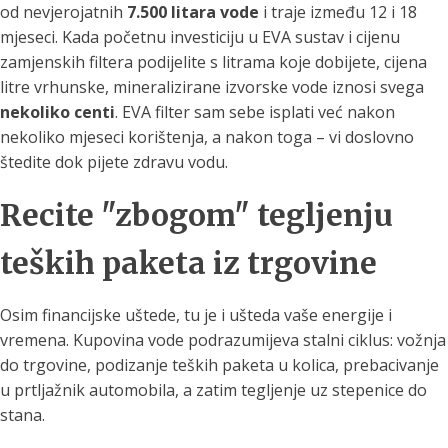
od nevjerojatnih
7.500 litara vode
i traje između 12 i 18
mjeseci. Kada početnu investiciju u EVA sustav i cijenu
zamjenskih filtera podijelite s litrama koje dobijete, cijena
litre vrhunske, mineralizirane izvorske vode iznosi svega
nekoliko centi
. EVA filter sam sebe isplati već nakon
nekoliko mjeseci korištenja, a nakon toga – vi doslovno
štedite dok pijete zdravu vodu.
Recite "zbogom" tegljenju
teških paketa iz trgovine
Osim financijske uštede, tu je i ušteda vaše energije i
vremena. Kupovina vode podrazumijeva stalni ciklus: vožnja
do trgovine, podizanje teških paketa u kolica, prebacivanje
u prtljažnik automobila, a zatim tegljenje uz stepenice do
stana.