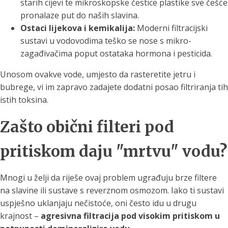
starih cijevi te mikroskopske čestice plastike sve češće
pronalaze put do naših slavina.
Ostaci lijekova i kemikalija:
Moderni filtracijski
sustavi u vodovodima teško se nose s mikro-
zagađivačima poput ostataka hormona i pesticida.
Unosom ovakve vode, umjesto da rasteretite jetru i
bubrege, vi im zapravo zadajete dodatni posao filtriranja tih
istih toksina.
Zašto obični filteri pod
pritiskom daju "mrtvu" vodu?
Mnogi u želji da riješe ovaj problem ugrađuju brze filtere
na slavine ili sustave s reverznom osmozom. Iako ti sustavi
uspješno uklanjaju nečistoće, oni često idu u drugu
krajnost –
agresivna filtracija pod visokim pritiskom u