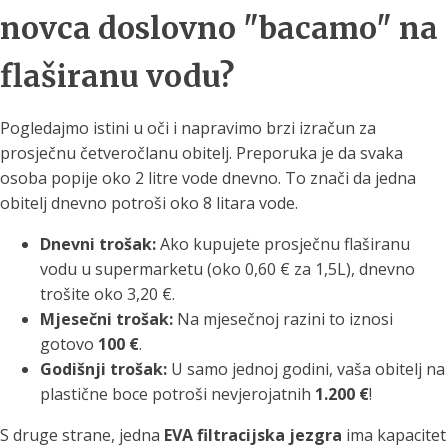
novca doslovno "bacamo" na
flaširanu vodu?
Pogledajmo istini u oči i napravimo brzi izračun za
prosječnu četveročlanu obitelj. Preporuka je da svaka
osoba popije oko 2 litre vode dnevno. To znači da jedna
obitelj dnevno potroši oko 8 litara vode.
Dnevni trošak:
Ako kupujete prosječnu flaširanu
vodu u supermarketu (oko 0,60 € za 1,5L), dnevno
trošite oko 3,20 €.
Mjesečni trošak:
Na mjesečnoj razini to iznosi
gotovo
100 €
.
Godišnji trošak:
U samo jednoj godini, vaša obitelj na
plastične boce potroši nevjerojatnih
1.200 €
!
S druge strane, jedna
EVA filtracijska jezgra
ima kapacitet