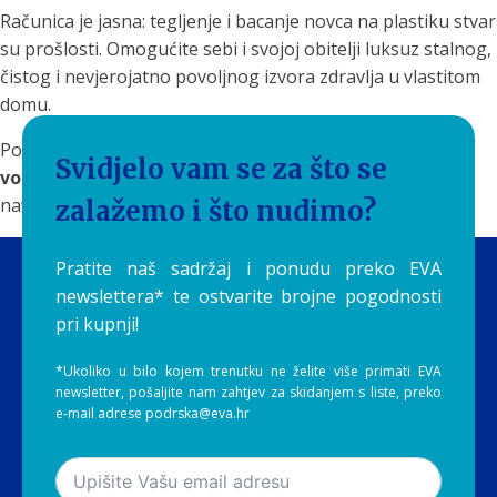
Računica je jasna: tegljenje i bacanje novca na plastiku stvar
su prošlosti. Omogućite sebi i svojoj obitelji luksuz stalnog,
čistog i nevjerojatno povoljnog izvora zdravlja u vlastitom
domu.
Posjetite
Aquilia Webshop
i odaberite svoj
EVA filter za
Svidjelo vam se za što se
vodu
. Prekinite pretplatu na plastiku i uložite u zdravu
naviku koja se isplaćuje svakim novim gutljajem!
zalažemo i što nudimo?
Pratite naš sadržaj i ponudu preko EVA
newslettera* te ostvarite brojne pogodnosti
pri kupnji!
*Ukoliko u bilo kojem trenutku ne želite više primati EVA
newsletter, pošaljite nam zahtjev za skidanjem s liste, preko
e-mail adrese podrska@eva.hr