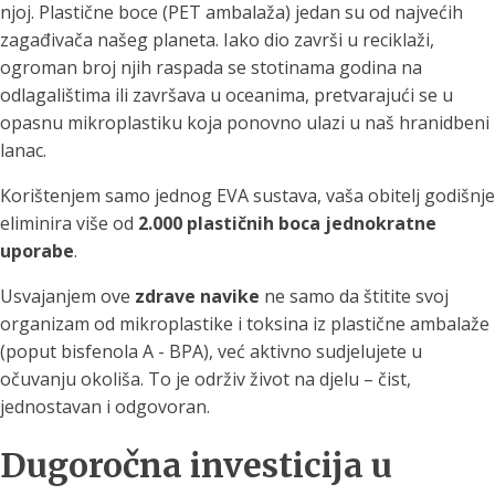
njoj. Plastične boce (PET ambalaža) jedan su od najvećih
zagađivača našeg planeta. Iako dio završi u reciklaži,
ogroman broj njih raspada se stotinama godina na
odlagalištima ili završava u oceanima, pretvarajući se u
opasnu mikroplastiku koja ponovno ulazi u naš hranidbeni
lanac.
Korištenjem samo jednog EVA sustava, vaša obitelj godišnje
eliminira više od
2.000 plastičnih boca jednokratne
uporabe
.
Usvajanjem ove
zdrave navike
ne samo da štitite svoj
organizam od mikroplastike i toksina iz plastične ambalaže
(poput bisfenola A - BPA), već aktivno sudjelujete u
očuvanju okoliša. To je održiv život na djelu – čist,
jednostavan i odgovoran.
Dugoročna investicija u