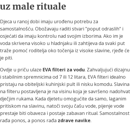
uz male rituale
Djeca u ranoj dobi imaju urođenu potrebu za
samostalnošću. Obožavaju raditi stvari "poput odraslih" i
osjećati da imaju kontrolu nad svojim izborima. Ako im je
voda skrivena visoko u hladnjaku ili zahtijeva da svaki put
traže pomoć roditelja oko točenja iz visoke slavine, rjeđe će
je piti.
Ovdje u priču ulaze
EVA filteri za vodu
. Zahvaljujući dizajnu
i stabilnim spremnicima od 7 ili 12 litara, EVA filteri idealno
pristaju na obiteljski kuhinjski pult ili nisku komodu. Slavina
na filteru postavljena je na visinu koja je savršeno nadohvat
dječjim rukama. Kada djetetu omogućite da samo, laganim
pritiskom na slavinu, natoči svoju čašu vode, pijenje vode
prestaje biti obaveza i postaje zabavan ritual. Samostalnost
rađa ponos, a ponos rađa
zdrave navike
.