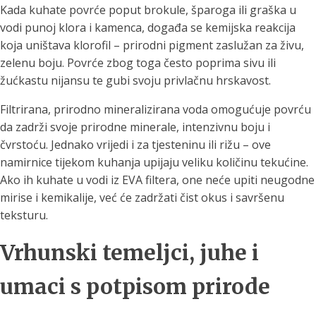
Kada kuhate povrće poput brokule, šparoga ili graška u
vodi punoj klora i kamenca, događa se kemijska reakcija
koja uništava klorofil – prirodni pigment zaslužan za živu,
zelenu boju. Povrće zbog toga često poprima sivu ili
žućkastu nijansu te gubi svoju privlačnu hrskavost.
Filtrirana, prirodno mineralizirana voda omogućuje povrću
da zadrži svoje prirodne minerale, intenzivnu boju i
čvrstoću. Jednako vrijedi i za tjesteninu ili rižu – ove
namirnice tijekom kuhanja upijaju veliku količinu tekućine.
Ako ih kuhate u vodi iz EVA filtera, one neće upiti neugodne
mirise i kemikalije, već će zadržati čist okus i savršenu
teksturu.
Vrhunski temeljci, juhe i
umaci s potpisom prirode