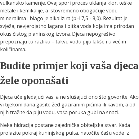
vulkansko kamenje. Ovaj spori proces uklanja klor, teške
metale i kemikalije, a istovremeno obogaćuje vodu
mineralima i blago je alkalizira (pH 7,5 - 8,0). Rezultat je
svježa, nevjerojatno lagana i pitka voda koja ima prirodan
okus čistog planinskog izvora. Djeca nepogrešivo
prepoznaju tu razliku – takvu vodu piju lakše i u većim
količinama.
Budite primjer koji vaša djeca
žele oponašati
Djeca uče gledajući vas, a ne slušajući ono što govorite. Ako
vi tijekom dana gasite žeđ gaziranim pićima ili kavom, a od
njih tražite da piju vodu, vaša poruka gubi na snazi.
Neka hidracija postane zajednička obiteljska stvar. Kada
prolazite pokraj kuhinjskog pulta, natočite čašu vode iz