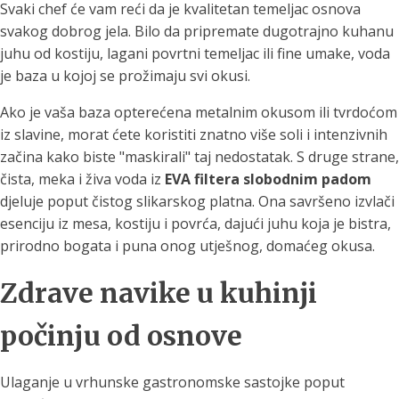
Svaki chef će vam reći da je kvalitetan temeljac osnova
svakog dobrog jela. Bilo da pripremate dugotrajno kuhanu
juhu od kostiju, lagani povrtni temeljac ili fine umake, voda
je baza u kojoj se prožimaju svi okusi.
Ako je vaša baza opterećena metalnim okusom ili tvrdoćom
iz slavine, morat ćete koristiti znatno više soli i intenzivnih
začina kako biste "maskirali" taj nedostatak. S druge strane,
čista, meka i živa voda iz
EVA filtera slobodnim padom
djeluje poput čistog slikarskog platna. Ona savršeno izvlači
esenciju iz mesa, kostiju i povrća, dajući juhu koja je bistra,
prirodno bogata i puna onog utješnog, domaćeg okusa.
Zdrave navike u kuhinji
počinju od osnove
Ulaganje u vrhunske gastronomske sastojke poput