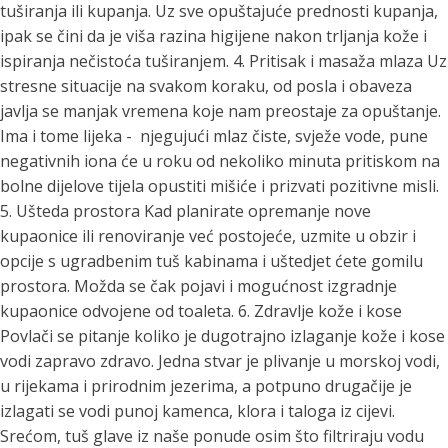
tuširanja ili kupanja. Uz sve opuštajuće prednosti kupanja,
ipak se čini da je viša razina higijene nakon trljanja kože i
ispiranja nečistoća tuširanjem.
4. Pritisak i masaža mlaza
Uz
stresne situacije na svakom koraku, od posla i obaveza
javlja se manjak vremena koje nam preostaje za opuštanje.
Ima i tome lijeka - njegujući mlaz čiste, svježe vode, pune
negativnih iona će u roku od nekoliko minuta pritiskom na
bolne dijelove tijela opustiti mišiće i prizvati pozitivne misli.
5. Ušteda prostora
Kad planirate opremanje nove
kupaonice ili renoviranje već postojeće, uzmite u obzir i
opcije s ugradbenim tuš kabinama i uštedjet ćete gomilu
prostora. Možda se čak pojavi i mogućnost izgradnje
kupaonice odvojene od toaleta.
6. Zdravlje kože i kose
Povlači se pitanje koliko je dugotrajno izlaganje kože i kose
vodi zapravo zdravo. Jedna stvar je plivanje u morskoj vodi,
u rijekama i prirodnim jezerima, a potpuno drugačije je
izlagati se vodi punoj kamenca, klora i taloga iz cijevi.
Srećom, tuš glave iz naše ponude osim što filtriraju vodu