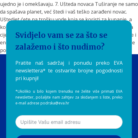
ujedno je i omekšavaju.
7. Ušteda novaca
Tuširanje ne samo
da spašava planet, već štedi i vaš teško zarađeni novac.
Uštedjet ćete na trošku vode koja se koristi za kupanje, a
koja u prosjeku premašuje cijenu tuširanja, a također i na
Svidjelo vam se za što se
cijeni zagrijavanja vode za kupanje. Budući da se više vode i
energije koristi za kupku nego za tuširanje, neka tuširanje
zalažemo i što nudimo?
postane dio vašeg novog plana za štednju.
Pratite naš sadržaj i ponudu preko EVA
newslettera* te ostvarite brojne pogodnosti
pri kupnji!
*Ukoliko u bilo kojem trenutku ne želite više primati EVA
newsletter, pošaljite nam zahtjev za skidanjem s liste, preko
e-mail adrese podrska@eva.hr