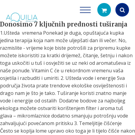
Donosimo 7 ključnih prednosti tuširanja
Products
1.Ušteda vremena
Ponekad je duga, opuštajuća kupka
search
jedina terapija koja nam može uljepšati dan ili večer. No,
razmislite - vrijeme koje biste potrošili za pripremu kupke
možete iskoristiti za kratki drijemež, čitanje, šetnju i nakon
toga uskočiti u tuš i osvježiti se uz neki od aromatuševa iz
naše ponude. Vitamin C će u rekordnom vremenu vaša
osjetila i razbuditi i umiriti.
2. Ušteda vode i energije
Sva
područja života prate trendove ekološke osviještenosti i
drago nam je što je tako. Tuširanje koristi znatno manje
Tuš glave
Vrčevi za filtrira
vode i energije od ostalih Dodatne bodove za najboljeg
rirodno filtriranje vode za tuširanje
Potpuno prijenosno rješenje
ekologa možete ostvariti korištenjem filter i aroma tuš
čistu vodu za pi
glava – mikromlaznice dodatno smanjuju potrošnju vode
zahvaljujući povećanom pritisku
3. Temeljitije čišćenje
Često se koplja lome upravo oko toga je li tijelo čišće nakon