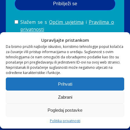
Pribilježi se
Slažem se s
Općim uvjetima
i
Pravilima o
privatnosti
Upravljajte pristankom
Da bismo pružili najbolje iskustvo, koristimo tehnologije poput kolačića
za čuvanje i/ili pristup informacijama o uređaju. Suglasnost s ovim
tehnologijama će nam omogućiti da obrađujemo podatke kao što su
ponašanje pri pregledavanju ili jedinstveni ID-ovi na ovoj web stranici.
Nepristanak ili povlačenje suglasnosti može negativno utjecati na
određene karakteristike i funkcije.
Prihvati
NAVIGACIJA
Zabrani
POČETNA
Pogledaj postavke
O NAMA
Politika privatnosti
PARTNERI