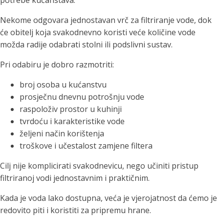
potrebe kućanstava.
Nekome odgovara jednostavan vrč za filtriranje vode, dok
će obitelj koja svakodnevno koristi veće količine vode
možda radije odabrati stolni ili podslivni sustav.
Pri odabiru je dobro razmotriti:
broj osoba u kućanstvu
prosječnu dnevnu potrošnju vode
raspoloživ prostor u kuhinji
tvrdoću i karakteristike vode
željeni način korištenja
troškove i učestalost zamjene filtera
Cilj nije komplicirati svakodnevicu, nego učiniti pristup
filtriranoj vodi jednostavnim i praktičnim.
Kada je voda lako dostupna, veća je vjerojatnost da ćemo je
redovito piti i koristiti za pripremu hrane.