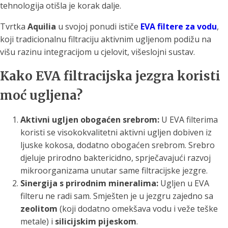
tehnologija otišla je korak dalje.
Tvrtka
Aquilia
u svojoj ponudi ističe
EVA filtere za vodu
,
koji tradicionalnu filtraciju aktivnim ugljenom podižu na
višu razinu integracijom u cjelovit, višeslojni sustav.
Kako EVA filtracijska jezgra koristi
moć ugljena?
Aktivni ugljen obogaćen srebrom:
U EVA filterima
koristi se visokokvalitetni aktivni ugljen dobiven iz
ljuske kokosa, dodatno obogaćen srebrom. Srebro
djeluje prirodno baktericidno, sprječavajući razvoj
mikroorganizama unutar same filtracijske jezgre.
Sinergija s prirodnim mineralima:
Ugljen u EVA
filteru ne radi sam. Smješten je u jezgru zajedno sa
zeolitom
(koji dodatno omekšava vodu i veže teške
metale) i
silicijskim pijeskom
.