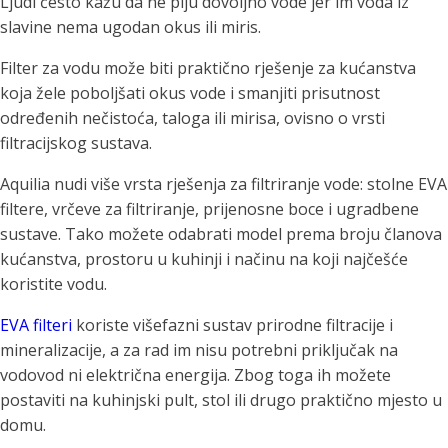
Ljudi često kažu da ne piju dovoljno vode jer im voda iz
slavine nema ugodan okus ili miris.
Filter za vodu može biti praktično rješenje za kućanstva
koja žele poboljšati okus vode i smanjiti prisutnost
određenih nečistoća, taloga ili mirisa, ovisno o vrsti
filtracijskog sustava.
Aquilia nudi više vrsta rješenja za filtriranje vode: stolne EVA
filtere, vrčeve za filtriranje, prijenosne boce i ugradbene
sustave. Tako možete odabrati model prema broju članova
kućanstva, prostoru u kuhinji i načinu na koji najčešće
koristite vodu.
EVA filteri
koriste višefazni sustav prirodne filtracije i
mineralizacije, a za rad im nisu potrebni priključak na
vodovod ni električna energija. Zbog toga ih možete
postaviti na kuhinjski pult, stol ili drugo praktično mjesto u
domu.