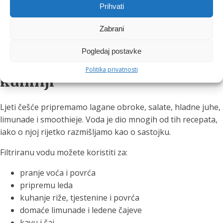
Prihvati
Navike su najuspješnije kada ih povežemo s nečim što već
Zabrani
redovito radimo. Ključevi, mobitel, novčanik – i voda.
Pogledaj postavke
6. Koristite filtriranu vodu i u
Politika privatnosti
kuhinji
Ljeti češće pripremamo lagane obroke, salate, hladne juhe,
limunade i smoothieje. Voda je dio mnogih od tih recepata,
iako o njoj rijetko razmišljamo kao o sastojku.
Filtriranu vodu možete koristiti za:
pranje voća i povrća
pripremu leda
kuhanje riže, tjestenine i povrća
domaće limunade i ledene čajeve
kavu i čaj