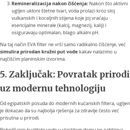
Remineralizacija nakon čišćenja:
Nakon što aktivni
ugljen ukloni štetne tvari, voda prolazi kroz sloj
vulkanskih i koraljnih stijena koje joj vraćaju
esencijalne minerale (kalcij, magnezij, kalij) i
osiguravaju optimalan, blago alkalni pH.
Na taj način EVA filter ne vrši samo radikalno čišćenje, već
simulira prirodan kružni put vode
kakav nalazimo u
najčišćim planinskim izvorima.
5. Zaključak: Povratak prirodi
uz modernu tehnologiju
Od egipatskih posuda do modernih kućanskih filtera, ugljen
je dokazao da su najbolja rješenja za zdravlje često već
prisutna u prirodi.
Poboljšanje kvalitete vode u vlastitom domu ne zahtijeva