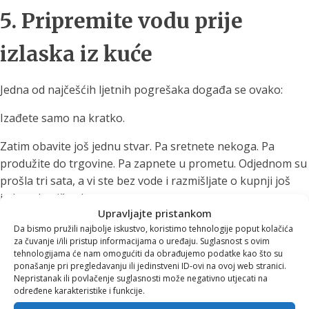
5. Pripremite vodu prije
izlaska iz kuće
Jedna od najčešćih ljetnih pogrešaka događa se ovako:
Izađete samo na kratko.
Zatim obavite još jednu stvar. Pa sretnete nekoga. Pa
produžite do trgovine. Pa zapnete u prometu. Odjednom su
prošla tri sata, a vi ste bez vode i razmišljate o kupnji još
jedne plastične boce.
Upravljajte pristankom
Rješenje je jednostavno: držite bocu za vodu pokraj
Da bismo pružili najbolje iskustvo, koristimo tehnologije poput kolačića
za čuvanje i/ili pristup informacijama o uređaju. Suglasnost s ovim
ključeva, torbe ili sunčanih naočala.
tehnologijama će nam omogućiti da obrađujemo podatke kao što su
ponašanje pri pregledavanju ili jedinstveni ID-ovi na ovoj web stranici.
Prije izlaska napunite je filtriranom vodom. Tako ćete imati
Nepristanak ili povlačenje suglasnosti može negativno utjecati na
vodu pri ruci tijekom vožnje, šetnje, izleta, odlaska na plažu
određene karakteristike i funkcije.
ili boravka na poslu.