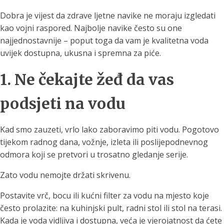
Dobra je vijest da zdrave ljetne navike ne moraju izgledati
kao vojni raspored. Najbolje navike često su one
najjednostavnije – poput toga da vam je kvalitetna voda
uvijek dostupna, ukusna i spremna za piće.
1. Ne čekajte žeđ da vas
podsjeti na vodu
Kad smo zauzeti, vrlo lako zaboravimo piti vodu. Pogotovo
tijekom radnog dana, vožnje, izleta ili poslijepodnevnog
odmora koji se pretvori u trosatno gledanje serije.
Zato vodu nemojte držati skrivenu.
Postavite vrč, bocu ili kućni filter za vodu na mjesto koje
često prolazite: na kuhinjski pult, radni stol ili stol na terasi.
Kada je voda vidljiva i dostupna, veća je vjerojatnost da ćete