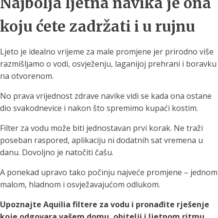
Najbolja ljetna navika je ona
koju ćete zadržati i u rujnu
Ljeto je idealno vrijeme za male promjene jer prirodno više
razmišljamo o vodi, osvježenju, laganijoj prehrani i boravku
na otvorenom.
No prava vrijednost zdrave navike vidi se kada ona ostane
dio svakodnevice i nakon što spremimo kupaći kostim.
Filter za vodu može biti jednostavan prvi korak. Ne traži
poseban raspored, aplikaciju ni dodatnih sat vremena u
danu. Dovoljno je natočiti čašu.
A ponekad upravo tako počinju najveće promjene – jednom
malom, hladnom i osvježavajućom odlukom.
Upoznajte Aquilia filtere za vodu i pronađite rješenje
koje odgovara vašem domu, obitelji i ljetnom ritmu.