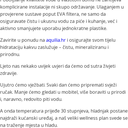
komplicirane instalacije ni skupo održavanje. Ulaganjem u
provjerene sustave poput EVA filtera, ne samo da
osiguravate čistu i ukusnu vodu za piće i kuhanje, već i
aktivno smanjujete uporabu jednokratne plastike.
Zavirite u ponudu na
aquilia.hr
i osigurajte svom tijelu
hidrataciju kakvu zaslužuje – čistu, mineraliziranu i
prirodnu.
Ljeto nas nekako uvijek uvjeri da ćemo od sutra živjeti
zdravije.
Ujutro ćemo vježbati. Svaki dan ćemo pripremati svježi
ručak. Manje ćemo gledati u mobitel, više boraviti u prirodi
i, naravno, redovito piti vodu.
A onda temperatura prijeđe 30 stupnjeva, hladnjak postane
najdraži kućanski uređaj, a naš veliki wellness plan svede se
na traženje mjesta u hladu.