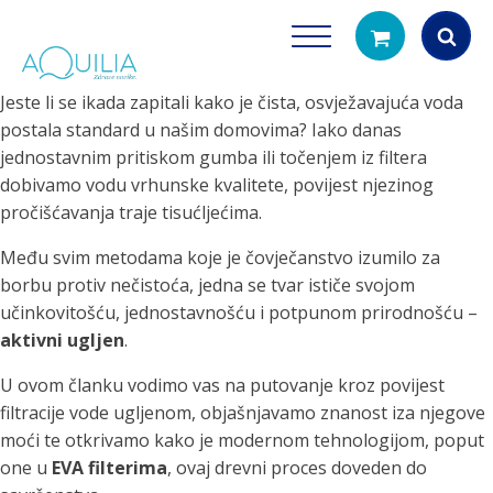
Jeste li se ikada zapitali kako je čista, osvježavajuća voda
Products
postala standard u našim domovima? Iako danas
search
jednostavnim pritiskom gumba ili točenjem iz filtera
dobivamo vodu vrhunske kvalitete, povijest njezinog
pročišćavanja traje tisućljećima.
Među svim metodama koje je čovječanstvo izumilo za
borbu protiv nečistoća, jedna se tvar ističe svojom
učinkovitošću, jednostavnošću i potpunom prirodnošću –
aktivni ugljen
.
Tuš glave
Vrčevi za filtrira
rirodno filtriranje vode za tuširanje
Potpuno prijenosno rješenje
U ovom članku vodimo vas na putovanje kroz povijest
čistu vodu za pi
filtracije vode ugljenom, objašnjavamo znanost iza njegove
moći te otkrivamo kako je modernom tehnologijom, poput
one u
EVA filterima
, ovaj drevni proces doveden do