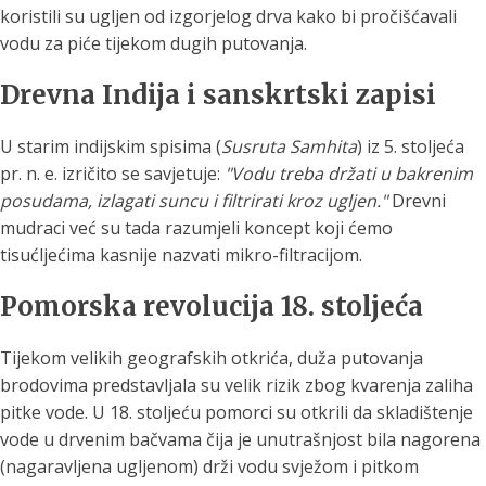
koristili su ugljen od izgorjelog drva kako bi pročišćavali
vodu za piće tijekom dugih putovanja.
Drevna Indija i sanskrtski zapisi
U starim indijskim spisima (
Susruta Samhita
) iz 5. stoljeća
pr. n. e. izričito se savjetuje:
"Vodu treba držati u bakrenim
posudama, izlagati suncu i filtrirati kroz ugljen."
Drevni
mudraci već su tada razumjeli koncept koji ćemo
tisućljećima kasnije nazvati mikro-filtracijom.
Pomorska revolucija 18. stoljeća
Tijekom velikih geografskih otkrića, duža putovanja
brodovima predstavljala su velik rizik zbog kvarenja zaliha
pitke vode. U 18. stoljeću pomorci su otkrili da skladištenje
vode u drvenim bačvama čija je unutrašnjost bila nagorena
(nagaravljena ugljenom) drži vodu svježom i pitkom