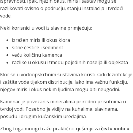
ispravnosti. Ipak, njezin okus, miris i sastav mogu se
razlikovati ovisno o području, stanju instalacija i tvrdoći
vode.
Neki korisnici u vodi iz slavine primjećuju:
izražen miris ili okus klora
sitne čestice i sediment
veću količinu kamenca
razlike u okusu između pojedinih naselja ili objekata
Klor se u vodoopskrbnim sustavima koristi radi dezinfekcije
i zaštite vode tijekom distribucije. Iako ima važnu funkciju,
njegov miris i okus nekim ljudima mogu biti neugodni.
Kamenac je povezan s mineralima prirodno prisutnima u
tvrdoj vodi. Posebno je vidljiv na kuhalima, slavinama,
posuđu i drugim kućanskim uređajima.
Zbog toga mnogi traže praktično rješenje za
čistu vodu u