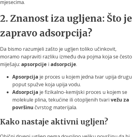
mjesecima.
2. Znanost iza ugljena: Što je
zapravo adsorpcija?
Da bismo razumjeli zašto je ugljen toliko učinkovit,
moramo napraviti razliku između dva pojma koja se često
miješaju:
apsorpcije
i
adsorpcije
.
Apsorpcija
je proces u kojem jedna tvar upija drugu
poput spužve koja upija vodu.
Adsorpcija
je fizikalno-kemijski proces u kojem se
molekule plina, tekućine ili otopljenih tvari
vežu za
površinu
čvrstog materijala.
Kako nastaje aktivni ugljen?
Obični drveni ugljen nema dovoljno veliku površinu da bi