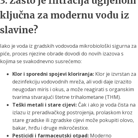
3. Zašto je filtracija ugljenom
ključna za modernu vodu iz
slavine?
Iako je voda iz gradskih vodovoda mikrobiološki sigurna za
piće, proces njezine obrade dovodi do novih izazova s
kojima se svakodnevno susrećemo:
Klor i sporedni spojevi kloriranja:
Klor je izvrstan za
dezinfekciju vodovodnih mreža, ali vodi daje izrazito
neugodan miris i okus, a može reagirati s organskim
tvarima stvarajući štetne trihalometane (THM).
Teški metali i stare cijevi:
Čak i ako je voda čista na
izlazu iz preradivačkog postrojenja, prolaskom kroz
stare gradske ili zgradske cijevi može pokupiti olovo,
bakar, hrđu i druge mikročestice.
Pesticidi i farmaceutski otpad:
Moderno