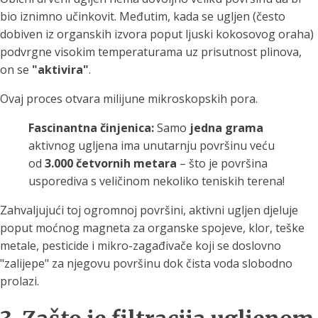
bio iznimno učinkovit. Međutim, kada se ugljen (često
dobiven iz organskih izvora poput ljuski kokosovog oraha)
podvrgne visokim temperaturama uz prisutnost plinova,
on se
"aktivira"
.
Ovaj proces otvara milijune mikroskopskih pora.
Fascinantna činjenica:
Samo
jedna grama
aktivnog ugljena ima unutarnju površinu veću
od
3.000 četvornih metara
– što je površina
usporediva s veličinom nekoliko teniskih terena!
Zahvaljujući toj ogromnoj površini, aktivni ugljen djeluje
poput moćnog magneta za organske spojeve, klor, teške
metale, pesticide i mikro-zagađivače koji se doslovno
"zalijepe" za njegovu površinu dok čista voda slobodno
prolazi.