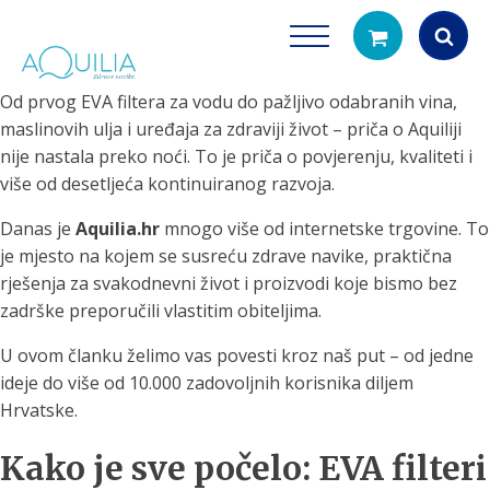
Od prvog EVA filtera za vodu do pažljivo odabranih vina,
Products
maslinovih ulja i uređaja za zdraviji život – priča o Aquiliji
search
nije nastala preko noći. To je priča o povjerenju, kvaliteti i
više od desetljeća kontinuiranog razvoja.
Danas je
Aquilia.hr
mnogo više od internetske trgovine. To
je mjesto na kojem se susreću zdrave navike, praktična
rješenja za svakodnevni život i proizvodi koje bismo bez
zadrške preporučili vlastitim obiteljima.
Tuš glave
Vrčevi za filtrira
U ovom članku želimo vas povesti kroz naš put – od jedne
rirodno filtriranje vode za tuširanje
Potpuno prijenosno rješenje
ideje do više od 10.000 zadovoljnih korisnika diljem
čistu vodu za pi
Hrvatske.
Kako je sve počelo: EVA filteri