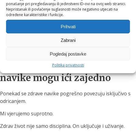
Dalmacije
ponašanje pri pregledavanju ili jedinstveni ID-ovi na ovoj web stranici.
Nepristanak ili povlačenje suglasnosti može negativno utjecati na
Slavonije
određene karakteristike i funkcije.
drugih vrhunskih vinskih regija Hrvatske i regije
Prihvati
Posebno smo ponosni na suradnju s brojnim obiteljskim
vinarijama koje kroz svoje etikete pričaju autentične priče o
Zabrani
terroiru, tradiciji i predanosti vinogradu.
Pogledaj postavke
Vrhunski proizvodi i zdrave
Politika privatnosti
navike mogu ići zajedno
Ponekad se zdrave navike pogrešno povezuju isključivo s
odricanjem.
Mi vjerujemo suprotno.
Zdrav život nije samo disciplina. On uključuje i uživanje.