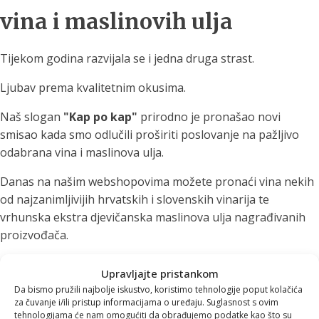
vina i maslinovih ulja
Tijekom godina razvijala se i jedna druga strast.
Ljubav prema kvalitetnim okusima.
Naš slogan
"Kap po kap"
prirodno je pronašao novi
smisao kada smo odlučili proširiti poslovanje na pažljivo
odabrana vina i maslinova ulja.
Danas na našim webshopovima možete pronaći vina nekih
od najzanimljivijih hrvatskih i slovenskih vinarija te
vrhunska ekstra djevičanska maslinova ulja nagrađivanih
proizvođača.
U ponudi se nalaze vina iz:
Upravljajte pristankom
Da bismo pružili najbolje iskustvo, koristimo tehnologije poput kolačića
Istre
za čuvanje i/ili pristup informacijama o uređaju. Suglasnost s ovim
Vipavske doline
tehnologijama će nam omogućiti da obrađujemo podatke kao što su