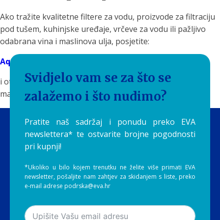
Ako tražite kvalitetne filtere za vodu, proizvode za filtraciju
pod tušem, kuhinjske uređaje, vrčeve za vodu ili pažljivo
odabrana vina i maslinova ulja, posjetite:
Aquilia.hr
Svidjelo vam se za što se
i otkrijte proizvode koji svakodnevne rituale pretvaraju u
male trenutke uživanja.
zalažemo i što nudimo?
Pratite naš sadržaj i ponudu preko EVA
newslettera* te ostvarite brojne pogodnosti
pri kupnji!
*Ukoliko u bilo kojem trenutku ne želite više primati EVA
newsletter, pošaljite nam zahtjev za skidanjem s liste, preko
e-mail adrese podrska@eva.hr