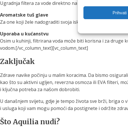
Ugradnja filtera za vode direktno na kuhinjsku slavinu može b
Prihvati
Aromatske tuš glave
Za one koji žele nadograditi svoja iskustva pod tušem, razm
Uporaba u kućanstvu
Osim u kuhinji, filtrirana voda može biti korisna i za druge 
vodom.[/vc_column_text][vc_column_text]
Zaključak
Zdrave navike počinju u malim koracima. Da bismo osigurali u
kao što su aktivni ugljen, reverzna osmoza ili EVA filteri, 
i ključna potreba za našom dobrobiti.
U današnjem svijetu, gdje je tempo života sve brži, briga o v
i usluga koji vam mogu pomoći da postignete i održite zdraviji 
Što Aquilia nudi?