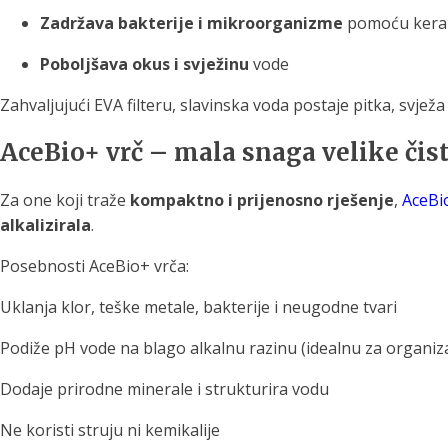
Zadržava bakterije i mikroorganizme
pomoću keram
Poboljšava okus i svježinu
vode
Zahvaljujući EVA filteru, slavinska voda postaje pitka, svjež
AceBio+ vrč – mala snaga velike čis
Za one koji traže
kompaktno i prijenosno rješenje
,
AceBi
alkalizirala
.
Posebnosti AceBio+ vrča:
Uklanja klor, teške metale, bakterije i neugodne tvari
Podiže pH vode na blago alkalnu razinu (idealnu za organi
Dodaje prirodne minerale i strukturira vodu
Ne koristi struju ni kemikalije