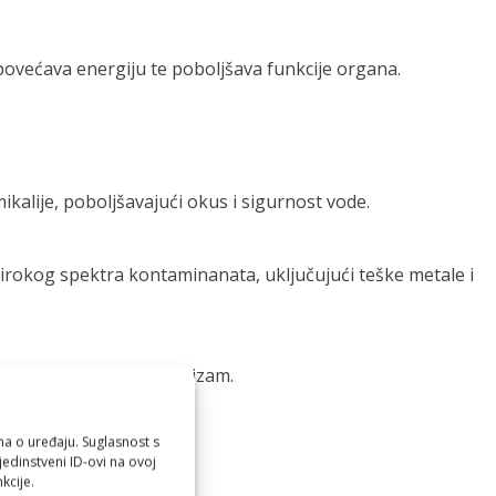
 povećava energiju te poboljšava funkcije organa.
mikalije, poboljšavajući okus i sigurnost vode.
irokog spektra kontaminanata, uključujući teške metale i
ale korisne za vaš organizam.
ma o uređaju. Suglasnost s
edinstveni ID-ovi na ovoj
kcije.