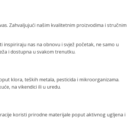
vas. Zahvaljujući našim kvalitetnim proizvodima i stručnim
ati inspiriraju nas na obnovu i svjež početak, ne samo u
vježa i dostupna u svakom trenutku.
 poput klora, teških metala, pesticida i mikroorganizama.
uće, na vikendici ili u uredu.
tracije koristi prirodne materijale poput aktivnog ugljena i