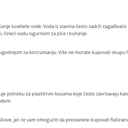
jšanje kvalitete vode. Voda iz slavina često sadrži zagađivač
ari, čineći vodu sigurnom za piće i kuhanje.
je ugodnijom za konzumaciju. Više ne morate kupovati skupu fl
manjuje potrebu za plastičnim bocama koje često završavaju k
rodom.
oškove, jer će vam omogućiti da prestanete kupovati flašira