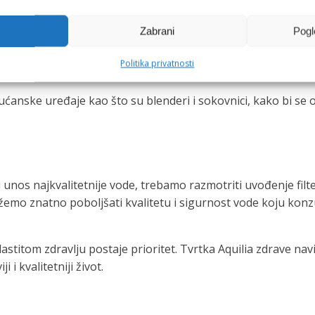
iti jednostavna i učinkovita opcija za pristup pitkoj vodi dir
Zabrani
Pogl
islite
o aromatskim tuš glavama.
One ne samo da filtriraju v
Politika privatnosti
kućanske uređaje kao što su blenderi i sokovnici, kako bi se 
nos najkvalitetnije vode, trebamo razmotriti uvođenje filter
možemo znatno poboljšati kvalitetu i sigurnost vode koju konz
lastitom zdravlju postaje prioritet. Tvrtka Aquilia zdrave nav
i kvalitetniji život.