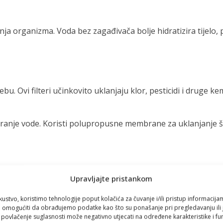
nja organizma. Voda bez zagađivača bolje hidratizira tijelo,
u. Ovi filteri učinkovito uklanjaju klor, pesticidi i druge ke
riranje vode. Koristi polupropusne membrane za uklanjanje š
je, uklanjajući štetne tvari dok zadržavaju esencijalne miner
Upravljajte pristankom
vaš dom
kustvo, koristimo tehnologije poput kolačića za čuvanje i/ili pristup informacija
omogućiti da obrađujemo podatke kao što su ponašanje pri pregledavanju ili j
i povlačenje suglasnosti može negativno utjecati na određene karakteristike i fun