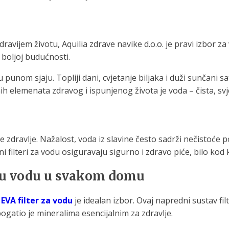
ijem životu, Aquilia zdrave navike d.o.o. je pravi izbor za 
 boljoj budućnosti.
 punom sjaju. Topliji dani, cvjetanje biljaka i duži sunčani s
ih elemenata zdravog i ispunjenog života je voda – čista, s
še zdravlje. Nažalost, voda iz slavine često sadrži nečistoće
ni filteri za vodu osiguravaju sigurno i zdravo piće, bilo kod k
istu vodu u svakom domu
,
EVA filter za vodu
je idealan izbor. Ovaj napredni sustav fil
ogatio je mineralima esencijalnim za zdravlje.