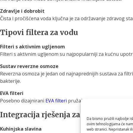
Zdravlje i dobrobit
Čista i pročišćena voda ključna je za održavanje zdravog sta
Tipovi filtera za vodu
Filteri s aktivnim ugljenom
Filteri s aktivnim ugljenom su najpopularniji za kućnu upotreb
Sustav reverzne osmoze
Reverzna osmoza je jedan od najnaprednijih sustava za filt
bakterije.
EVA filteri
Posebno dizajnirani
EVA filteri
pružaju visoku razinu filtraci
Integracija rješenja za filtriranje u 
Da bismo pružili najbolje is
ovim tehnologijama će nam 
Kuhinjska slavina
web stranici. Nepristanak il