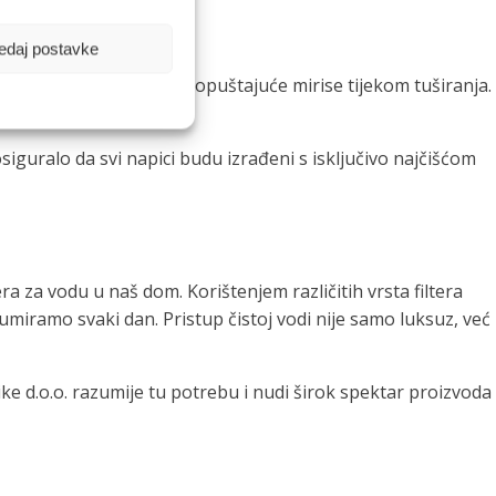
ektno iz slavine.
edaj postavke
odu već dodaju ugodne, opuštajuće mirise tijekom tuširanja.
osiguralo da svi napici budu izrađeni s isključivo najčišćom
a za vodu u naš dom. Korištenjem različitih vrsta filtera
umiramo svaki dan. Pristup čistoj vodi nije samo luksuz, već
ike d.o.o. razumije tu potrebu i nudi širok spektar proizvoda