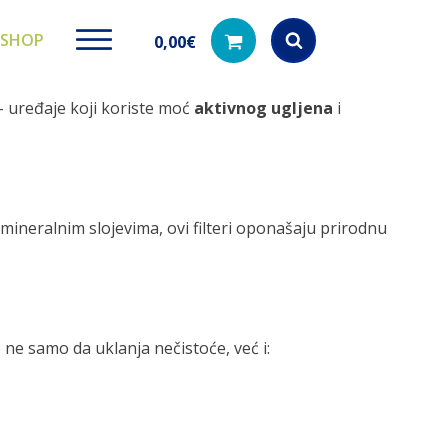
SHOP
0,00
€
 uređaje koji koriste moć
aktivnog ugljena
i
Products
search
 mineralnim slojevima, ovi filteri oponašaju prirodnu
ki paketi
Ugradbeni filteri za
Dezinfe
vodu
di na akciji
Kod nas pronađ
dezinfekciju 
Učinkovito filtriranje vode iz
vodovodne mreže
je ne samo da uklanja nečistoće, već i: