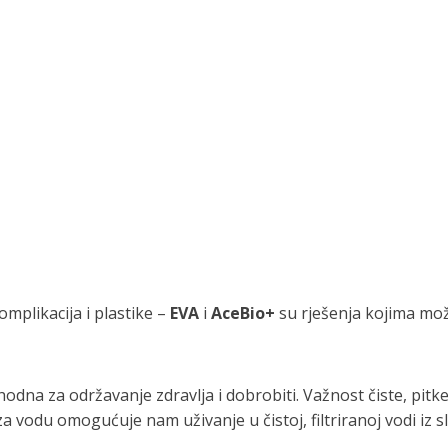
omplikacija i plastike –
EVA
i
AceBio+
su rješenja kojima može
na za održavanje zdravlja i dobrobiti. Važnost čiste, pitke 
a vodu omogućuje nam uživanje u čistoj, filtriranoj vodi iz sl