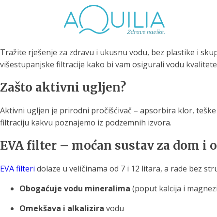
Tražite rješenje za zdravu i ukusnu vodu, bez plastike i sku
višestupanjske filtracije kako bi vam osigurali vodu kvalitete 
Zašto aktivni ugljen?
Aktivni ugljen je prirodni pročišćivač – apsorbira klor, tešk
Tuš glave
Vrčevi za filtriranje
Boce 
filtraciju kakvu poznajemo iz podzemnih izvora.
vode
irodno filtriranje vode za
tuširanje
Potpuno prijenosno rješenje
Potpuno
EVA filter – moćan sustav za dom i o
za sigurnu i čistu vodu za piće
za sigur
EVA filteri
dolaze u veličinama od 7 i 12 litara, a rade bez str
Obogaćuje vodu mineralima
(poput kalcija i magnezi
Omekšava i alkalizira
vodu