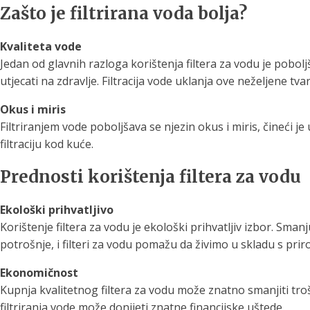
Zašto je filtrirana voda bolja?
Kvaliteta vode
Jedan od glavnih razloga korištenja filtera za vodu je pobol
utjecati na zdravlje. Filtracija vode uklanja ove neželjene tv
Okus i miris
Filtriranjem vode poboljšava se njezin okus i miris, čineći 
filtraciju kod kuće.
Prednosti korištenja filtera za vodu
Ekološki prihvatljivo
Korištenje filtera za vodu je ekološki prihvatljiv izbor. S
potrošnje, i filteri za vodu pomažu da živimo u skladu s pri
Ekonomičnost
Kupnja kvalitetnog filtera za vodu može znatno smanjiti tr
filtriranja vode može donijeti znatne financijske uštede.