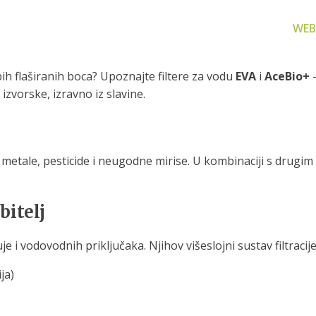
WEB
pih flaširanih boca? Upoznajte filtere za vodu
EVA
i
AceBio+
–
izvorske, izravno iz slavine.
e metale, pesticide i neugodne mirise. U kombinaciji s drugim
za filtriranje
Zamjenski dijelovi
Akcijs
vode
Zamjenski dijelovi za naše
Proizvo
proizvode
 prijenosno rješenje
bitelj
nu i čistu vodu za piće
uje i vodovodnih priključaka. Njihov višeslojni sustav filtraci
ja)