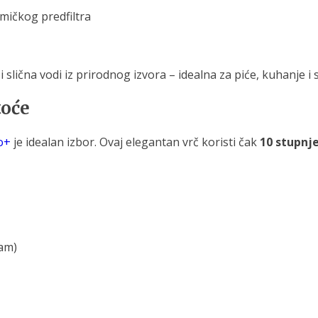
ičkog predfiltra
a i slična vodi iz prirodnog izvora – idealna za piće, kuhanje
toće
o+
je idealan izbor. Ovaj elegantan vrč koristi čak
10 stupnje
zam)