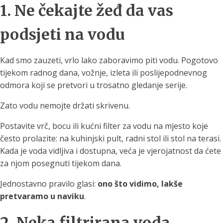
1. Ne čekajte žeđ da vas
podsjeti na vodu
Kad smo zauzeti, vrlo lako zaboravimo piti vodu. Pogotovo
tijekom radnog dana, vožnje, izleta ili poslijepodnevnog
odmora koji se pretvori u trosatno gledanje serije.
Zato vodu nemojte držati skrivenu.
Postavite vrč, bocu ili kućni filter za vodu na mjesto koje
često prolazite: na kuhinjski pult, radni stol ili stol na terasi.
Kada je voda vidljiva i dostupna, veća je vjerojatnost da ćete
za njom posegnuti tijekom dana.
Jednostavno pravilo glasi:
ono što vidimo, lakše
pretvaramo u naviku
.
2. Neka filtrirana voda