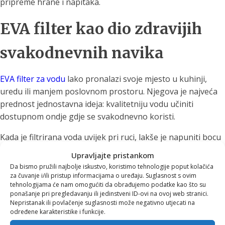
pripreme hrane i napitaka.
EVA filter kao dio zdravijih
svakodnevnih navika
EVA filter za vodu
lako pronalazi svoje mjesto u kuhinji,
uredu ili manjem poslovnom prostoru. Njegova je najveća
prednost jednostavna ideja: kvalitetniju vodu učiniti
dostupnom ondje gdje se svakodnevno koristi.
Kada je filtrirana voda uvijek pri ruci, lakše je napuniti bocu
prije izlaska iz kuće, pripremiti osvježavajući napitak ili
Upravljajte pristankom
jednostavno popiti još jednu čašu tijekom dana.
Da bismo pružili najbolje iskustvo, koristimo tehnologije poput kolačića
za čuvanje i/ili pristup informacijama o uređaju. Suglasnost s ovim
Takva promjena možda ne djeluje spektakularno. Upravo je
tehnologijama će nam omogućiti da obrađujemo podatke kao što su
ponašanje pri pregledavanju ili jedinstveni ID-ovi na ovoj web stranici.
zato održiva.
Nepristanak ili povlačenje suglasnosti može negativno utjecati na
određene karakteristike i funkcije.
Zdrave navike najčešće ne nastaju iz velikih odluka, nego iz