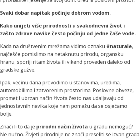
i pronađite rješenje za svoj dom, ured ili poslovni prostor.
Svaki dobar napitak počinje dobrom vodom.
Kako unijeti više prirodnosti u svakodnevni život i
zašto zdrave navike često počinju od jedne čaše vode.
Kada na društvenim mrežama vidimo oznaku
#naturale
,
najčešće pomislimo na netaknutu prirodu, organsku
hranu, sporiji ritam života ili vikend proveden daleko od
gradske gužve.
Ipak, većinu dana provodimo u stanovima, uredima,
automobilima i zatvorenim prostorima. Poslovne obveze,
promet i ubrzan način života često nas udaljavaju od
jednostavnih navika koje nam pomažu da se osjećamo
bolje.
Znači li to da je
prirodni način života
u gradu nemoguć?
Ne nužno. Živjeti prirodnije ne znači preseliti se izvan grada