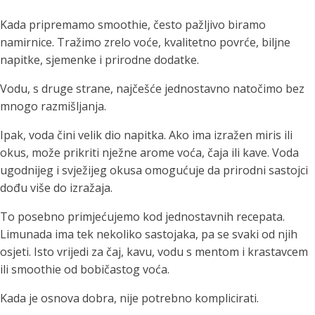
Kada pripremamo smoothie, često pažljivo biramo
namirnice. Tražimo zrelo voće, kvalitetno povrće, biljne
napitke, sjemenke i prirodne dodatke.
Vodu, s druge strane, najčešće jednostavno natočimo bez
mnogo razmišljanja.
Ipak, voda čini velik dio napitka. Ako ima izražen miris ili
okus, može prikriti nježne arome voća, čaja ili kave. Voda
ugodnijeg i svježijeg okusa omogućuje da prirodni sastojci
dođu više do izražaja.
To posebno primjećujemo kod jednostavnih recepata.
Limunada ima tek nekoliko sastojaka, pa se svaki od njih
osjeti. Isto vrijedi za čaj, kavu, vodu s mentom i krastavcem
ili smoothie od bobičastog voća.
Kada je osnova dobra, nije potrebno komplicirati.