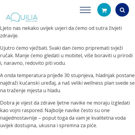
Ljeto nas nekako uvijek uvjeri da ćemo od sutra živjeti
Products
zdravije.
search
Ujutro ćemo vježbati. Svaki dan ćemo pripremati svježi
ručak. Manje ćemo gledati u mobitel, više boraviti u prirodi
i, naravno, redovito piti vodu.
A onda temperatura prijeđe 30 stupnjeva, hladnjak postane
najdraži kućanski uređaj, a naš veliki wellness plan svede se
na traženje mjesta u hladu.
Tuš glave
Vrčevi za filtrira
Dobra je vijest da zdrave ljetne navike ne moraju izgledati
rirodno filtriranje vode za tuširanje
Potpuno prijenosno rješenje
kao vojni raspored. Najbolje navike često su one
čistu vodu za pi
najjednostavnije – poput toga da vam je kvalitetna voda
uvijek dostupna, ukusna i spremna za piće.