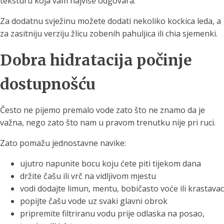
teksturu koja vam najviše odgovara.
Za dodatnu svježinu možete dodati nekoliko kockica leda, a
za zasitniju verziju žlicu zobenih pahuljica ili chia sjemenki.
Dobra hidratacija počinje
dostupnošću
Često ne pijemo premalo vode zato što ne znamo da je
važna, nego zato što nam u pravom trenutku nije pri ruci.
Zato pomažu jednostavne navike:
ujutro napunite bocu koju ćete piti tijekom dana
držite čašu ili vrč na vidljivom mjestu
vodi dodajte limun, mentu, bobičasto voće ili krastavac
popijte čašu vode uz svaki glavni obrok
pripremite filtriranu vodu prije odlaska na posao,