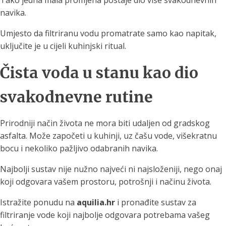
Tako jedna mala promjena postaje dio više svakodnevnih
navika.
Umjesto da filtriranu vodu promatrate samo kao napitak,
uključite je u cijeli kuhinjski ritual.
Čista voda u stanu kao dio
svakodnevne rutine
Prirodniji način života ne mora biti udaljen od gradskog
asfalta. Može započeti u kuhinji, uz čašu vode, višekratnu
bocu i nekoliko pažljivo odabranih navika.
Najbolji sustav nije nužno najveći ni najsloženiji, nego onaj
koji odgovara vašem prostoru, potrošnji i načinu života.
Istražite ponudu na
aquilia.hr
i pronađite sustav za
filtriranje vode koji najbolje odgovara potrebama vašeg