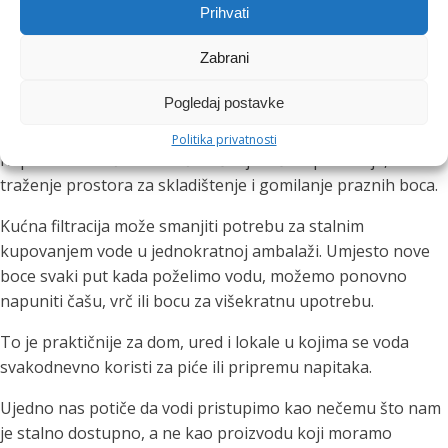
malih izbora koje možemo ponoviti svakoga dana.
Prihvati
Manje plastičnih boca, više
Zabrani
praktičnosti
Pogledaj postavke
Politika privatnosti
Kupovna voda često znači nošenje teških pakiranja,
traženje prostora za skladištenje i gomilanje praznih boca.
Kućna filtracija može smanjiti potrebu za stalnim
kupovanjem vode u jednokratnoj ambalaži. Umjesto nove
boce svaki put kada poželimo vodu, možemo ponovno
napuniti čašu, vrč ili bocu za višekratnu upotrebu.
To je praktičnije za dom, ured i lokale u kojima se voda
svakodnevno koristi za piće ili pripremu napitaka.
Ujedno nas potiče da vodi pristupimo kao nečemu što nam
je stalno dostupno, a ne kao proizvodu koji moramo