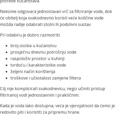
potrebe kućanstava.
Nekome odgovara jednostavan vrč za filtriranje vode, dok
će obitelj koja svakodnevno koristi veće količine vode
možda radije odabrati stolni ili podslivni sustav.
Pri odabiru je dobro razmotriti:
broj osoba u kućanstvu
prosječnu dnevnu potrošnju vode
raspoloživ prostor u kuhinji
tvrdoću i karakteristike vode
željeni način korištenja
troškove i učestalost zamjene filtera
Cilj nije komplicirati svakodnevicu, nego učiniti pristup
filtriranoj vodi jednostavnim i praktičnim.
Kada je voda lako dostupna, veća je vjerojatnost da ćemo je
redovito piti i koristiti za pripremu hrane.