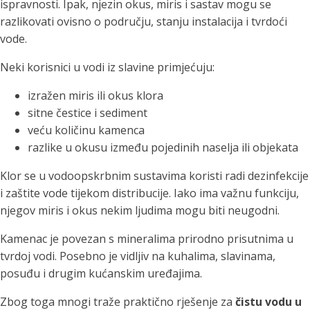
ispravnosti. Ipak, njezin okus, miris i sastav mogu se
razlikovati ovisno o području, stanju instalacija i tvrdoći
vode.
Neki korisnici u vodi iz slavine primjećuju:
izražen miris ili okus klora
sitne čestice i sediment
veću količinu kamenca
razlike u okusu između pojedinih naselja ili objekata
Klor se u vodoopskrbnim sustavima koristi radi dezinfekcije
i zaštite vode tijekom distribucije. Iako ima važnu funkciju,
njegov miris i okus nekim ljudima mogu biti neugodni.
Kamenac je povezan s mineralima prirodno prisutnima u
tvrdoj vodi. Posebno je vidljiv na kuhalima, slavinama,
posuđu i drugim kućanskim uređajima.
Zbog toga mnogi traže praktično rješenje za
čistu vodu u