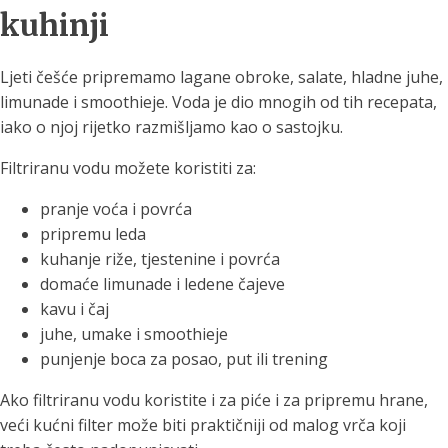
kuhinji
Ljeti češće pripremamo lagane obroke, salate, hladne juhe,
limunade i smoothieje. Voda je dio mnogih od tih recepata,
iako o njoj rijetko razmišljamo kao o sastojku.
Filtriranu vodu možete koristiti za:
pranje voća i povrća
pripremu leda
kuhanje riže, tjestenine i povrća
domaće limunade i ledene čajeve
kavu i čaj
juhe, umake i smoothieje
punjenje boca za posao, put ili trening
Ako filtriranu vodu koristite i za piće i za pripremu hrane,
veći kućni filter može biti praktičniji od malog vrča koji