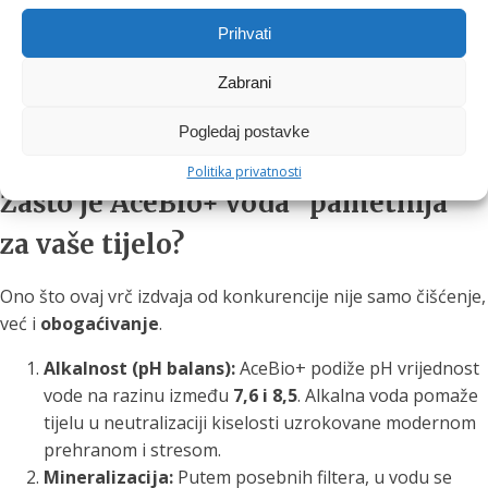
karbonatnom spoju, smanjuje fluor do nevjerojatnih
Prihvati
99%.
"Zauvijek kemikalije" (PFAS/PFOA):
Čisti vodu od
Zabrani
modernih zagađivača koji se teško razgrađuju.
Bakterije i sedimente:
Osigurava potpunu
Pogledaj postavke
mikrobiološku sigurnost.
Politika privatnosti
Zašto je AceBio+ voda "pametnija"
za vaše tijelo?
Ono što ovaj vrč izdvaja od konkurencije nije samo čišćenje,
već i
obogaćivanje
.
Alkalnost (pH balans):
AceBio+ podiže pH vrijednost
vode na razinu između
7,6 i 8,5
. Alkalna voda pomaže
tijelu u neutralizaciji kiselosti uzrokovane modernom
prehranom i stresom.
Mineralizacija:
Putem posebnih filtera, u vodu se