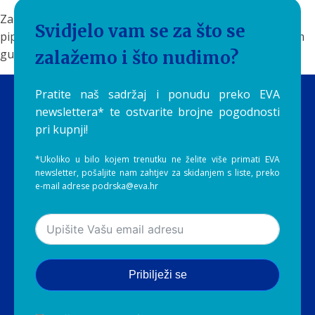
Zaboravite na teške boce iz trgovine i neukusnu vodu iz
Svidjelo vam se za što se
pipe. Pružite svom tijelu najbolje – čistu prirodu u svakom
gutljaju.
zalažemo i što nudimo?
Pratite naš sadržaj i ponudu preko EVA
newslettera* te ostvarite brojne pogodnosti
pri kupnji!
*Ukoliko u bilo kojem trenutku ne želite više primati EVA
newsletter, pošaljite nam zahtjev za skidanjem s liste, preko
e-mail adrese podrska@eva.hr
Pribilježi se