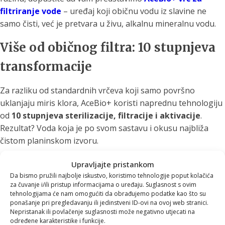
filtriranje vode
– uređaj koji običnu vodu iz slavine ne
samo čisti, već je pretvara u živu, alkalnu mineralnu vodu.
Više od običnog filtra: 10 stupnjeva
transformacije
Za razliku od standardnih vrčeva koji samo površno
uklanjaju miris klora, AceBio+ koristi naprednu tehnologiju
od
10 stupnjeva sterilizacije, filtracije i aktivacije
.
Rezultat? Voda koja je po svom sastavu i okusu najbliža
čistom planinskom izvoru.
Što AceBio+ zapravo uklanja?
Upravljajte pristankom
Da bismo pružili najbolje iskustvo, koristimo tehnologije poput kolačića
Klor i neugodne mirise:
Voda postaje mekana i pitka.
za čuvanje i/ili pristup informacijama o uređaju. Suglasnost s ovim
Teške metale:
Učinkovito eliminira olovo, bakar i
tehnologijama će nam omogućiti da obrađujemo podatke kao što su
ponašanje pri pregledavanju ili jedinstveni ID-ovi na ovoj web stranici.
druge štetne tvari.
Nepristanak ili povlačenje suglasnosti može negativno utjecati na
Fluorid:
Zahvaljujući patentiranom nanoaktiviranom
određene karakteristike i funkcije.