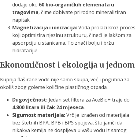
dodaje oko
60 bio-organičkih elemenata u
tragovima
, čime dobivate prirodno mineraliziran
napitak.
Magnetizacija i ionizacija:
Voda prolazi kroz proces
koji optimizira njezinu strukturu, čineći je lakšom za
apsorpciju u stanicama. To znači bolju i bržu
hidrataciju!
Ekonomičnost i ekologija u jednom
Kupnja flaširane vode nije samo skupa, već i pogubna za
okoliš zbog goleme količine plastičnog otpada.
Dugovječnost:
Jedan set filtera za AceBio+ traje do
4.800 litara ili čak 24 mjeseca
.
Sigurnost materijala:
Vrč je izrađen od materijala
bez štetnih BPA, BPB i BPS spojeva, što jamči da
nikakva kemija ne dospijeva u vašu vodu iz samog