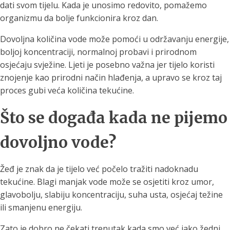
dati svom tijelu. Kada je unosimo redovito, pomažemo
organizmu da bolje funkcionira kroz dan.
Dovoljna količina vode može pomoći u održavanju energije,
boljoj koncentraciji, normalnoj probavi i prirodnom
osjećaju svježine. Ljeti je posebno važna jer tijelo koristi
znojenje kao prirodni način hlađenja, a upravo se kroz taj
proces gubi veća količina tekućine.
Što se događa kada ne pijemo
dovoljno vode?
Žeđ je znak da je tijelo već počelo tražiti nadoknadu
tekućine. Blagi manjak vode može se osjetiti kroz umor,
glavobolju, slabiju koncentraciju, suha usta, osjećaj težine
ili smanjenu energiju.
Zato je dobro ne čekati trenutak kada smo već jako žedni,