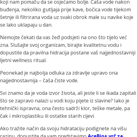
koji nam pomažu da se osjećamo bolje. Čaša vode nakon
buđenja, nekoliko gutljaja prije kave, bočica vode tijekom
šetnje ili filtrirana voda uz svaki obrok male su navike koje
se lako uklapaju u dan.
Nemojte čekati da vas žeđ podsjeti na ono što tijelo već
zna. Slušajte svoj organizam, birajte kvalitetnu vodu i
dopustite da pravilna hidracija postane vaš najjednostavniji
ljetni wellness ritual.
Peonekad je najbolja odluka za zdravlje upravo ona
najjednostavnija – čaša čiste vode.
Svi znamo da je voda izvor života, ali jeste li se ikada zapitali
što se zapravo nalazi u vodi koju pijete iz slavine? Iako je
tehnički ispravna, ona često sadrži klor, teške metale, pa
čak i mikroplastiku ili ostatke starih cijevi.
Ako tražite način da svoju hidrataciju podignete na višu
razinu, dopustite da vam predstavimo
AceBio+ vrč za