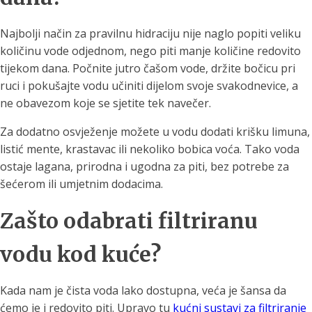
Najbolji način za pravilnu hidraciju nije naglo popiti veliku
količinu vode odjednom, nego piti manje količine redovito
tijekom dana. Počnite jutro čašom vode, držite bočicu pri
ruci i pokušajte vodu učiniti dijelom svoje svakodnevice, a
ne obavezom koje se sjetite tek navečer.
Za dodatno osvježenje možete u vodu dodati krišku limuna,
listić mente, krastavac ili nekoliko bobica voća. Tako voda
ostaje lagana, prirodna i ugodna za piti, bez potrebe za
šećerom ili umjetnim dodacima.
Zašto odabrati filtriranu
vodu kod kuće?
Kada nam je čista voda lako dostupna, veća je šansa da
ćemo je i redovito piti. Upravo tu
kućni sustavi za filtriranje