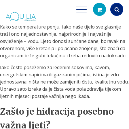
Kako se temperature penju, tako naše tijelo sve glasnije
Products
traži ono najjednostavnije, najprirodnije i najvažnije
search
osvježenje – vodu. Ljeto donosi sunčane dane, boravak na
otvorenom, više kretanja i pojačano znojenje, što znači da
organizam brže gubi tekućinu i treba redovitu nadoknadu.
Iako često posežemo za ledenim sokovima, kavom,
energetskim napicima ili gaziranim pićima, istina je vrlo
jednostavna: ništa ne može zamijeniti čistu, kvalitetnu vodu.
Upravo zato izreka da je čista voda pola zdravlja tijekom
Tuš glave
Vrčevi za filtrira
ljetnih mjeseci postaje važnija nego ikada.
rirodno filtriranje vode za tuširanje
Potpuno prijenosno rješenje
čistu vodu za pi
Zašto je hidracija posebno
važna ljeti?