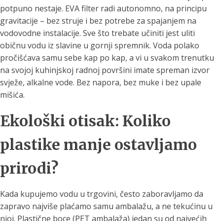
potpuno nestaje. EVA filter radi autonomno, na principu
gravitacije – bez struje i bez potrebe za spajanjem na
vodovodne instalacije. Sve što trebate učiniti jest uliti
običnu vodu iz slavine u gornji spremnik. Voda polako
pročišćava samu sebe kap po kap, a vi u svakom trenutku
na svojoj kuhinjskoj radnoj površini imate spreman izvor
svježe, alkalne vode. Bez napora, bez muke i bez upale
mišića.
Ekološki otisak: Koliko
plastike manje ostavljamo
prirodi?
Kada kupujemo vodu u trgovini, često zaboravljamo da
zapravo najviše plaćamo samu ambalažu, a ne tekućinu u
njoj. Plastične boce (PET ambalaža) jedan su od najvećih