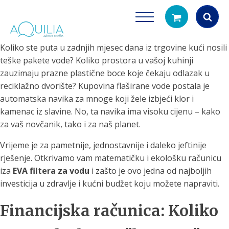
Koliko ste puta u zadnjih mjesec dana iz trgovine kući nosili
Products
teške pakete vode? Koliko prostora u vašoj kuhinji
search
zauzimaju prazne plastične boce koje čekaju odlazak u
reciklažno dvorište? Kupovina flaširane vode postala je
automatska navika za mnoge koji žele izbjeći klor i
kamenac iz slavine. No, ta navika ima visoku cijenu – kako
za vaš novčanik, tako i za naš planet.
Vrijeme je za pametnije, jednostavnije i daleko jeftinije
rješenje. Otkrivamo vam matematičku i ekološku računicu
Tuš glave
Vrčevi za filtrira
iza
EVA filtera za vodu
i zašto je ovo jedna od najboljih
rirodno filtriranje vode za tuširanje
Potpuno prijenosno rješenje
investicija u zdravlje i kućni budžet koju možete napraviti.
čistu vodu za pi
Financijska računica: Koliko