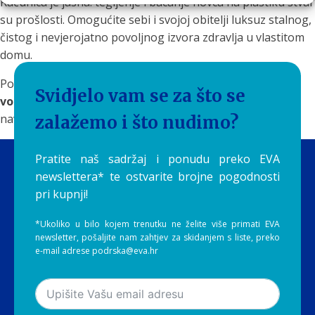
Računica je jasna: tegljenje i bacanje novca na plastiku stvar
su prošlosti. Omogućite sebi i svojoj obitelji luksuz stalnog,
čistog i nevjerojatno povoljnog izvora zdravlja u vlastitom
domu.
Posjetite
Aquilia Webshop
i odaberite svoj
EVA filter za
Svidjelo vam se za što se
vodu
. Prekinite pretplatu na plastiku i uložite u zdravu
naviku koja se isplaćuje svakim novim gutljajem!
zalažemo i što nudimo?
Pratite naš sadržaj i ponudu preko EVA
newslettera* te ostvarite brojne pogodnosti
pri kupnji!
*Ukoliko u bilo kojem trenutku ne želite više primati EVA
newsletter, pošaljite nam zahtjev za skidanjem s liste, preko
e-mail adrese podrska@eva.hr