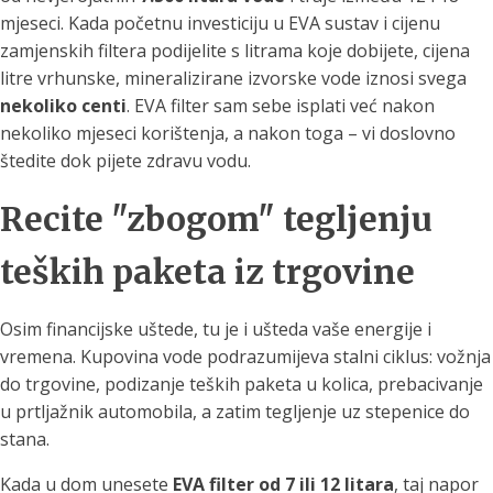
mjeseci. Kada početnu investiciju u EVA sustav i cijenu
zamjenskih filtera podijelite s litrama koje dobijete, cijena
litre vrhunske, mineralizirane izvorske vode iznosi svega
nekoliko centi
. EVA filter sam sebe isplati već nakon
nekoliko mjeseci korištenja, a nakon toga – vi doslovno
štedite dok pijete zdravu vodu.
Recite "zbogom" tegljenju
teških paketa iz trgovine
Osim financijske uštede, tu je i ušteda vaše energije i
vremena. Kupovina vode podrazumijeva stalni ciklus: vožnja
do trgovine, podizanje teških paketa u kolica, prebacivanje
u prtljažnik automobila, a zatim tegljenje uz stepenice do
stana.
Kada u dom unesete
EVA filter od 7 ili 12 litara
, taj napor