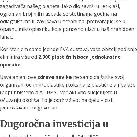
zagađivača našeg planeta. Iako dio završi u reciklaži,
ogroman broj njih raspada se stotinama godina na
odlagalištima ili završava u oceanima, pretvarajući se u
opasnu mikroplastiku koja ponovno ulazi u naš hranidbeni
lanac.
Korištenjem samo jednog EVA sustava, vaša obitelj godišnje
eliminira više od
2.000 plastičnih boca jednokratne
uporabe
.
Usvajanjem ove
zdrave navike
ne samo da štitite svoj
organizam od mikroplastike i toksina iz plastične ambalaže
(poput bisfenola A - BPA), već aktivno sudjelujete u
očuvanju okoliša. To je održiv život na djelu – čist,
jednostavan i odgovoran.
Dugoročna investicija u