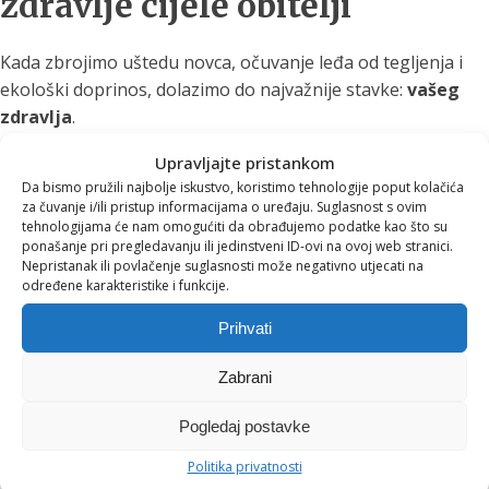
zdravlje cijele obitelji
Kada zbrojimo uštedu novca, očuvanje leđa od tegljenja i
ekološki doprinos, dolazimo do najvažnije stavke:
vašeg
zdravlja
.
Voda iz EVA filtera nije samo pročišćena od klora, kamenca,
Upravljajte pristankom
teških metala i bakterija. Zahvaljujući bazi od koraljnog i
Da bismo pružili najbolje iskustvo, koristimo tehnologije poput kolačića
za čuvanje i/ili pristup informacijama o uređaju. Suglasnost s ovim
vulkanskog kamenja, ona je prirodno mineralizirana, blago
tehnologijama će nam omogućiti da obrađujemo podatke kao što su
alkalna (pH 7,5 - 8,0) i strukturirana tako da je stanice
ponašanje pri pregledavanju ili jedinstveni ID-ovi na ovoj web stranici.
Nepristanak ili povlačenje suglasnosti može negativno utjecati na
našeg tijela lakše apsorbiraju. Pijući kvalitetnu vodu,
određene karakteristike i funkcije.
poboljšavate probavu, podižete razinu energije i čistite
tijelo od toksina.
Prihvati
Vrijeme je za pametnu
Zabrani
promjenu
Pogledaj postavke
Politika privatnosti