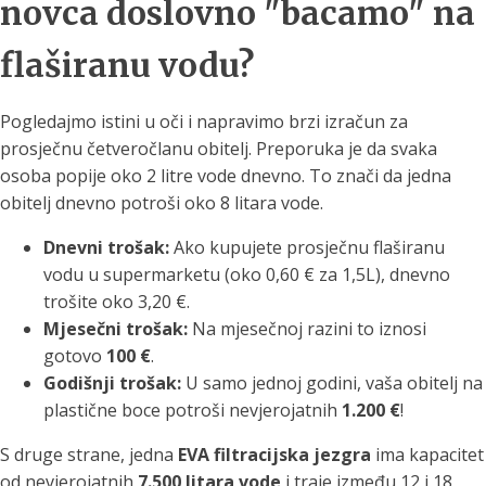
novca doslovno "bacamo" na
flaširanu vodu?
Pogledajmo istini u oči i napravimo brzi izračun za
prosječnu četveročlanu obitelj. Preporuka je da svaka
osoba popije oko 2 litre vode dnevno. To znači da jedna
obitelj dnevno potroši oko 8 litara vode.
Dnevni trošak:
Ako kupujete prosječnu flaširanu
vodu u supermarketu (oko 0,60 € za 1,5L), dnevno
trošite oko 3,20 €.
Mjesečni trošak:
Na mjesečnoj razini to iznosi
gotovo
100 €
.
Godišnji trošak:
U samo jednoj godini, vaša obitelj na
plastične boce potroši nevjerojatnih
1.200 €
!
S druge strane, jedna
EVA filtracijska jezgra
ima kapacitet
od nevjerojatnih
7.500 litara vode
i traje između 12 i 18