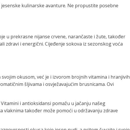
še jesenske kulinarske avanture. Ne propustite posebne
boje u prekrasne nijanse crvene, narančaste i žute, također
i zdravi i energični. Cijeđenje sokova iz sezonskog voća
vojim okusom, već je i izvorom brojnih vitamina i hranjivih
omatičnim šljivama i osvježavajućim brusnicama. Ovi
e. Vitamini i antioksidansi pomažu u jačanju našeg
gata vlaknima također može pomoći u održavanju zdrave
aznovrsnosti okusa koje jesen nudi, a pritom čuvajte i svoje