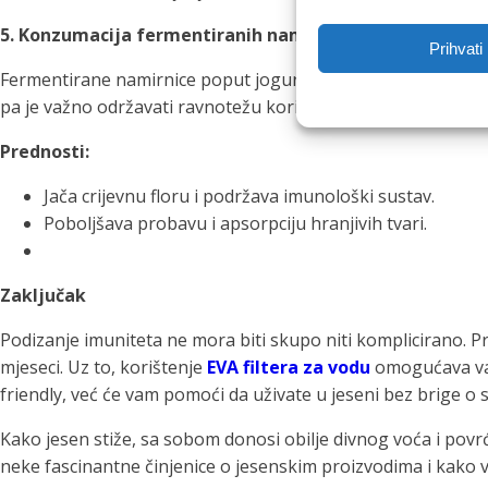
5. Konzumacija fermentiranih namirnica i probiotika
Prihvati
Fermentirane namirnice poput jogurta, kiselog kupusa i kefi
pa je važno održavati ravnotežu korisnih bakterija. Probiotic
Prednosti:
Jača crijevnu floru i podržava imunološki sustav.
Poboljšava probavu i apsorpciju hranjivih tvari.
Zaključak
Podizanje imuniteta ne mora biti skupo niti komplicirano. Pra
mjeseci. Uz to, korištenje
EVA filtera za vodu
omogućava vam
friendly, već će vam pomoći da uživate u jeseni bez brige o
Kako jesen stiže, sa sobom donosi obilje divnog voća i povr
neke fascinantne činjenice o jesenskim proizvodima i kako