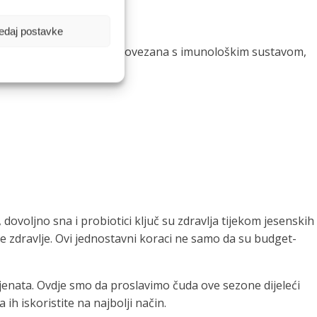
edaj postavke
flore. Crijeva su izravno povezana s imunološkim sustavom,
no zdravlje.
dovoljno sna i probiotici ključ su zdravlja tijekom jesenskih
e zdravlje. Ovi jednostavni koraci ne samo da su budget-
ijenata. Ovdje smo da proslavimo čuda ove sezone dijeleći
h iskoristite na najbolji način.