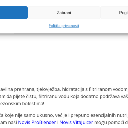
Zabrani
Pogl
ra bogate su probioticima koji održavaju zdravlje crijevne 
Politika privatnosti
i pomažu tijelu da se bori protiv infekcija i održava cjelokup
vilna prehrana, tjelovježba, hidratacija s filtriranom vodom, 
 da pijete čistu, filtriranu vodu koja dodatno podržava vaš
 sezonskim bolestima!
ća koje nije samo ukusno, već je i prepuno esencijalnih nutr
 vam naši
Novis ProBlender
i
Novis VitaJuicer
mogu pomoći da i