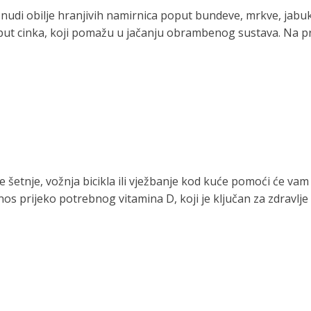
m nudi obilje hranjivih namirnica poput bundeve, mrkve, jab
put cinka, koji pomažu u jačanju obrambenog sustava. Na pri
e šetnje, vožnja bicikla ili vježbanje kod kuće pomoći će vam 
s prijeko potrebnog vitamina D, koji je ključan za zdravlje k