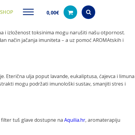
SHOP
0,00
€
 i izloženost toksinima mogu narušiti našu otpornost.
Products
search
godan način jačanja imuniteta – a uz pomoć AROMAtskih i
ki paketi
Ugradbeni filteri za
Dezinfe
je. Eterična ulja poput lavande, eukaliptusa, ćajevca i limuna
vodu
di na akciji
Kod nas pronađ
strakti mogu podržati imunološki sustav, smanjiti stres i
dezinfekciju 
Učinkovito filtriranje vode iz
vodovodne mreže
 filter tuš glave dostupne na
Aquilia.hr
, aromaterapiju