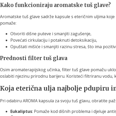
Kako funkcioniraju aromatske tuš glave?
Aromatske tuš glave sadrže kapsule s eteričnim uljima koje 
pomaže:
Otvoriti dišne puteve i smanjiti zagušenje,
Povećati cirkulaciju i potaknuti detoksikaciju,
Opuštati mišiće i smanjiti razinu stresa, što ima poziti
Prednosti filter tuš glava
Osim aromaterapijskog učinka, filter tuš glave pomažu uklonit
oslabiti njezinu prirodnu barijeru. Koristeći filtriranu vodu, 
Koja eterična ulja najbolje pdupiru 
Pri odabiru AROMA kapsula za svoju tuš glavu, obratite pažn
Eukaliptus
: Pomaže kod dišnih problema i djeluje antis