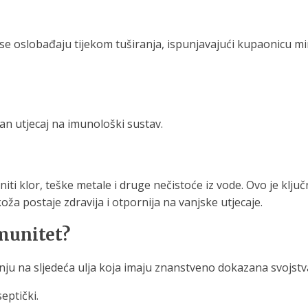
se oslobađaju tijekom tuširanja, ispunjavajući kupaonicu mi
van utjecaj na imunološki sustav.
i klor, teške metale i druge nečistoće iz vode. Ovo je ključno
koža postaje zdravija i otpornija na vanjske utjecaje.
imunitet?
ju na sljedeća ulja koja imaju znanstveno dokazana svojstva
eptički.