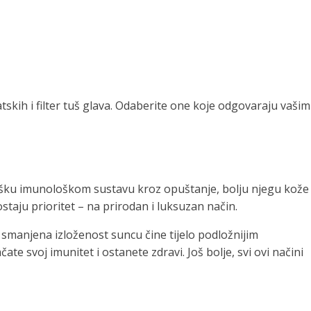
skih i filter tuš glava. Odaberite one koje odgovaraju vašim
dršku imunološkom sustavu kroz opuštanje, bolju njegu kože
ostaju prioritet – na prirodan i luksuzan način.
i smanjena izloženost suncu čine tijelo podložnijim
e svoj imunitet i ostanete zdravi. Još bolje, svi ovi načini