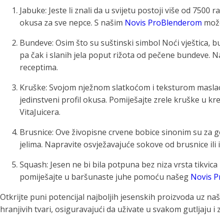
Jabuke: Jeste li znali da u svijetu postoji više od 750
okusa za sve nepce. S našim
Novis ProBlenderom
može
Bundeve: Osim što su suštinski simbol Noći vještica, b
pa čak i slanih jela poput rižota od pečene bundeve. N
receptima.
Kruške: Svojom nježnom slatkoćom i teksturom maslaca, 
jedinstveni profil okusa. Pomiješajte zrele kruške u
VitaJuicera.
Brusnice: Ove živopisne crvene bobice sinonim su za 
jelima. Napravite osvježavajuće sokove od brusnice i
Squash: Jesen ne bi bila potpuna bez niza vrsta tikvica k
pomiješajte u baršunaste juhe pomoću našeg
Novis P
Otkrijte puni potencijal najboljih jesenskih proizvoda uz n
hranjivih tvari, osiguravajući da uživate u svakom gutljaju i 