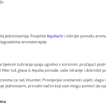
ju.
la jednostavnija. Posjetite
Aquilia.hr
i otkrijte ponudu aromat
blagodatima aromaterapije.
ja tijekom tuširanja spaja ugodno s korisnim, pružajući po
filter tuš glava iz Aquilia ponude, vaše zdravlje i dobrobit p
zovima za naš imunitet. Promjenjivi vremenski uvjeti, vlaga 
e jednostavni, prirodni načini koji vam mogu pomoći da ojačat
ama