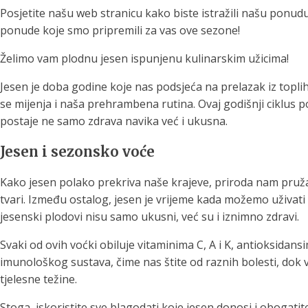
Posjetite našu web stranicu kako biste istražili našu ponu
ponude koje smo pripremili za vas ove sezone!
Želimo vam plodnu jesen ispunjenu kulinarskim užicima!
Jesen je doba godine koje nas podsjeća na prelazak iz toplih
se mijenja i naša prehrambena rutina. Ovaj godišnji ciklus 
postaje ne samo zdrava navika već i ukusna.
Jesen i sezonsko voće
Kako jesen polako prekriva naše krajeve, priroda nam pruža
tvari. Između ostalog, jesen je vrijeme kada možemo uživa
jesenski plodovi nisu samo ukusni, već su i iznimno zdravi.
Svaki od ovih voćki obiluje vitaminima C, A i K, antioksidans
imunološkog sustava, čime nas štite od raznih bolesti, do
tjelesne težine.
Stoga, iskoristite sve blagodati koje jesen donosi i obogati