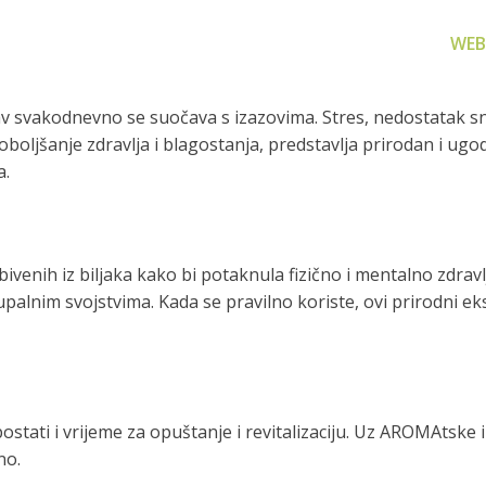
WEB
svakodnevno se suočava s izazovima. Stres, nedostatak sna
oboljšanje zdravlja i blagostanja, predstavlja prirodan i u
a.
za filtriranje
Zamjenski dijelovi
Akcijs
ivenih iz biljaka kako bi potaknula fizično i mentalno zdravl
vode
Zamjenski dijelovi za naše
Proizvo
palnim svojstvima. Kada se pravilno koriste, ovi prirodni ek
proizvode
 prijenosno rješenje
nu i čistu vodu za piće
stati i vrijeme za opuštanje i revitalizaciju. Uz AROMAtske i
no.