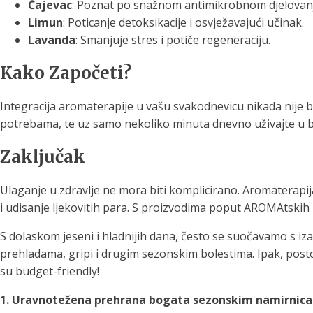
Čajevac
: Poznat po snažnom antimikrobnom djelovan
Limun
: Poticanje detoksikacije i osvježavajući učinak.
Lavanda
: Smanjuje stres i potiče regeneraciju.
Kako Započeti?
Integracija aromaterapije u vašu svakodnevicu nikada nije bi
potrebama, te uz samo nekoliko minuta dnevno uživajte u 
Zaključak
Ulaganje u zdravlje ne mora biti komplicirano. Aromaterapi
i udisanje ljekovitih para. S proizvodima poput AROMAtskih i 
S dolaskom jeseni i hladnijih dana, često se suočavamo s iza
prehladama, gripi i drugim sezonskim bolestima. Ipak, postoj
su budget-friendly!
1. Uravnotežena prehrana bogata sezonskim namirnic