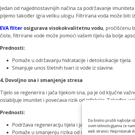
Jedan od najjednostavnijih načina za podržavanje imuniteta je
pijemo također igra veliku ulogu. Filtrirana voda može biti i
EVA filter
osigurava visokokvalitetnu vodu
, pročišćenu b
čiste, filtrirane vode može pomoći vašem tijelu da bolje apso
Prednosti:
Pomaže u održavanju hidratacije i detoksikacije tijela.
Smanjuje unos štetnih tvari iz vode iz slavine.
4. Dovoljno sna i smanjenje stresa
Tijelo se regenerira i jača tijekom sna, pa je od ključne va
oslabljuje imunitet i povećava rizik od infekcija. Također, v
Prednosti:
Da bismo pružili najbolje is
Podržava regeneraciju tijela i jača imunološki sustav.
ovim tehnologijama će nam 
web stranici. Nepristanak il
Pomaže u smanjenju rizika od sezonskih bolesti.