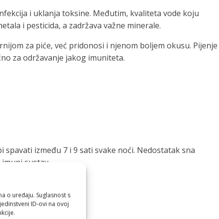
nfekcija i uklanja toksine. Međutim, kvaliteta vode koju
metala i pesticida, a zadržava važne minerale.
urnijom za piće, već pridonosi i njenom boljem okusu. Pijenje
jučno za održavanje jakog imuniteta.
bi spavati između 7 i 9 sati svake noći. Nedostatak sna
a imuni sustav.
ma o uređaju. Suglasnost s
edinstveni ID-ovi na ovoj
kcije.