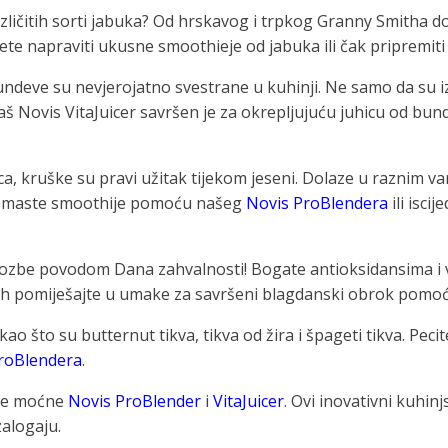
0 različitih sorti jabuka? Od hrskavog i trpkog Granny Smith
te napraviti ukusne smoothieje od jabuka ili čak pripremit
undeve su nevjerojatno svestrane u kuhinji. Ne samo da su i
aš Novis VitaJuicer savršen je za okrepljujuću juhicu od bun
kruške su pravi užitak tijekom jeseni. Dolaze u raznim vari
 kremaste smoothije pomoću našeg
Novis ProBlendera
ili isci
gozbe povodom Dana zahvalnosti! Bogate antioksidansima i vi
li ih pomiješajte u umake za savršeni blagdanski obrok pom
ao što su butternut tikva, tikva od žira i špageti tikva. Pecit
roBlendera
.
aše moćne
Novis ProBlender
i
VitaJuicer
. Ovi inovativni kuhin
zalogaju.