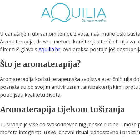
U današnjem ubrzanom tempu života, naš imunološki sustav 
Aromaterapija, drevna metoda korištenja eteričnih ulja za p
filter tuš glava s
Aquilia.hr
, ova praksa postaje još dostupnij
Što je aromaterapija?
Tuš glave
Vrčevi za filtriranje
Boce 
Aromaterapija koristi terapeutska svojstva eteričnih ulja dob
vode
irodno filtriranje vode za
poznata su po svojim antivirusnim, antibakterijskim i protuu
tuširanje
Potpuno prijenosno rješenje
Potpuno
za sigurnu i čistu vodu za piće
za sigur
poboljšati kvalitetu života.
Aromaterapija tijekom tuširanja
Tuširanje je više od svakodnevne higijenske rutine – može po
možete integrirati u svoj dnevni ritual jednostavno i praktič