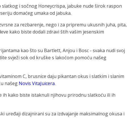
a do slatkog i sočnog Honeycrispa, jabuke nude širok raspon
i seriju domaćeg umaka od jabuka.
zvrsne za rezbarenje, nego i za pripremu ukusnih juha, pita,
deve kako biste dodali zdravi štih vašim jesenskim
jantama kao što su Bartlett, Anjou i Bosc - svaka nudi svoj
jedite svježi sok od kruške s lakoćom pomoću našeg
taminom C, brusnice daju pikantan okus i slatkim i slanim
oću našeg
Novis VitaJuicera
.
e ih kako biste istaknuli njihovu prirodnu slatkoću ili ih
jski uređaji dizajnirani su za izdvajanje maksimalnog okusa i