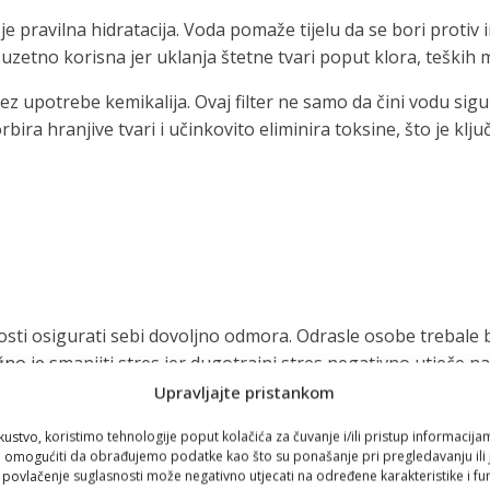
 pravilna hidratacija. Voda pomaže tijelu da se bori protiv i
zuzetno korisna jer uklanja štetne tvari poput klora, teških 
ez upotrebe kemikalija. Ovaj filter ne samo da čini vodu sig
rbira hranjive tvari i učinkovito eliminira toksine, što je kl
žnosti osigurati sebi dovoljno odmora. Odrasle osobe trebale 
ažno je smanjiti stres jer dugotrajni stres negativno utječe n
Upravljajte pristankom
kustvo, koristimo tehnologije poput kolačića za čuvanje i/ili pristup informacija
omogućiti da obrađujemo podatke kao što su ponašanje pri pregledavanju ili j
i povlačenje suglasnosti može negativno utjecati na određene karakteristike i fun