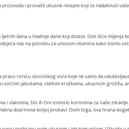
du proizvoda i pronašli ukusne recepte koji će nadahnuti va
 ljetnih dana u hladnije dane koji dolaze. Dok lišće mijenja 
podsjeća nas na potrebu za unosom vitamina kako bismo ostal
 pravu riznicu sezonskog voća koje ne samo da oduševljava s
ti u sočnim jabukama, slatkim kruškama, ukusnom grožđu, ar
ima i vlaknima, što ih čini iznimno korisnima za naše zdravlj
k vlakna doprinose boljoj probavi. Osim toga, ova hrana bo
te svoju prehranu ovim ukusnim i zdravim voćem. Uživajte u r