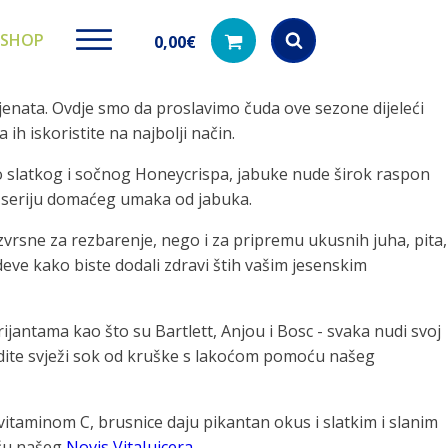
SHOP
0,00
€
ijenata. Ovdje smo da proslavimo čuda ove sezone dijeleći
Products
search
h iskoristite na najbolji način.
a do slatkog i sočnog Honeycrispa, jabuke nude širok raspon
i seriju domaćeg umaka od jabuka.
ki paketi
Ugradbeni filteri za
Dezinfe
zvrsne za rezbarenje, nego i za pripremu ukusnih juha, pita,
vodu
di na akciji
Kod nas pronađ
deve kako biste dodali zdravi štih vašim jesenskim
dezinfekciju 
Učinkovito filtriranje vode iz
vodovodne mreže
jantama kao što su Bartlett, Anjou i Bosc - svaka nudi svoj
jedite svježi sok od kruške s lakoćom pomoću našeg
taminom C, brusnice daju pikantan okus i slatkim i slanim
oću našeg
Novis VitaJuicera
.