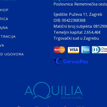
Poslovnica: Remetinečka cest
SHOP
Sjedište: Puževa 11, Zagreb
RICA
OIB: 00422368368
Matični broj subjekta: 08129
AJNA
Temeljni kapital: 2.654,46€
STRACIJA
Trgovački sud u Zagrebu
VA
ID UGOVORA