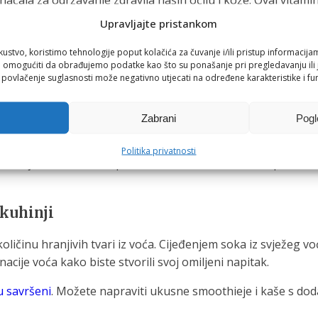
 značaja za održavanje zdravlja naših očiju i kože. Ovaj vit
u očuvanju vida, štiteći oči od štetnih učinaka slobodnih rad
Upravljajte pristankom
je krvi. Ovaj vitamin pomaže u prevenciji krvarenja i igra k
kustvo, koristimo tehnologije poput kolačića za čuvanje i/ili pristup informacija
eoporoze. Ukratko, dolazak jeseni donosi nove izazove našem
omogućiti da obrađujemo podatke kao što su ponašanje pri pregledavanju ili j
i povlačenje suglasnosti može negativno utjecati na određene karakteristike i fun
ju dnevnu dozu vitamina C, A i K!
Zabrani
Pogl
a unesete potrebne vitamine, već i zabavan proces koji možet
Politika privatnosti
u svijetu kućanskih aparata, nudi visokokvalitetne proizvode
 kuhinji
oličinu hranjivih tvari iz voća. Cijeđenjem soka iz svježeg 
acije voća kako biste stvorili svoj omiljeni napitak.
u savršeni
. Možete napraviti ukusne smoothieje i kaše s do