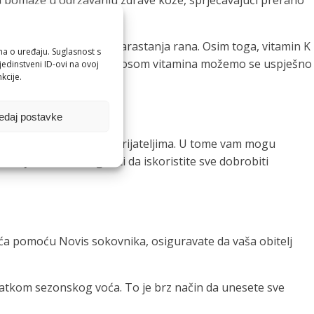
amin pomaže u održavanju zdrave kože, sprječavajući prerano
ikala.
ljučnu ulogu u procesu zarastanja rana. Osim toga, vitamin K
ma o uređaju. Suglasnost s
 zdravlju, ali pravilnim unosom vitamina možemo se uspješno
edinstveni ID-ovi na ovoj
kcije.
edaj postavke
e dijeliti s obitelji i prijateljima. U tome vam mogu
 koji će vam omogućiti da iskoristite sve dobrobiti
voća pomoću Novis sokovnika, osiguravate da vaša obitelj
datkom sezonskog voća. To je brz način da unesete sve