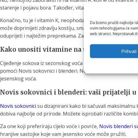
No, nemojmo zaboraviti ni na vitamin A, koji je od vitalnog
starenje i pojavu bora. Također, vitamin A igra važnu ulogu 
Konačno, tu je i vitamin K, neophodan za pravilno zgrušavan
Da bismo pružili najbolje is
može doprinijeti zdravlju kostiju, smanjujući rizik od ost
ovim tehnologijama će nam 
web stranici. Nepristanak il
oduprijeti i najtežim preprekama. Zato ne zaboravite na svo
Kako unositi vitamine na ukusan način
Prihvati
Cijeđenje sokova iz sezonskog voća nije samo ukusan način d
pomoći Novis sokovnici i blenderi. Novis, renomirana marka 
jesenskog voća.
Novis sokovnici i blenderi: vaši prijatelji u
Novis sokovnici
su dizajnirani kako bi sačuvali maksimalnu k
dobiva najbolje od prirode. Možete isprobati različite kombin
Za one koji preferiraju cijelo voće i povrće,
Novis blenderi s
hranjive sastojke koje vam jesensko voće može pružiti.