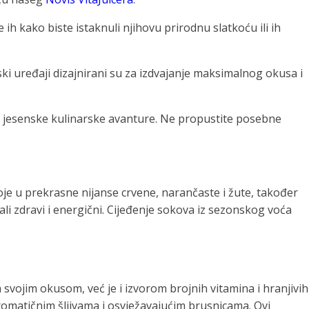
e ih kako biste istaknuli njihovu prirodnu slatkoću ili ih
jski uređaji dizajnirani su za izdvajanje maksimalnog okusa i
še jesenske kulinarske avanture. Ne propustite posebne
boje u prekrasne nijanse crvene, narančaste i žute, također
i zdravi i energični. Cijeđenje sokova iz sezonskog voća
vojim okusom, već je i izvorom brojnih vitamina i hranjivih
omatičnim šljivama i osvježavajućim brusnicama. Ovi