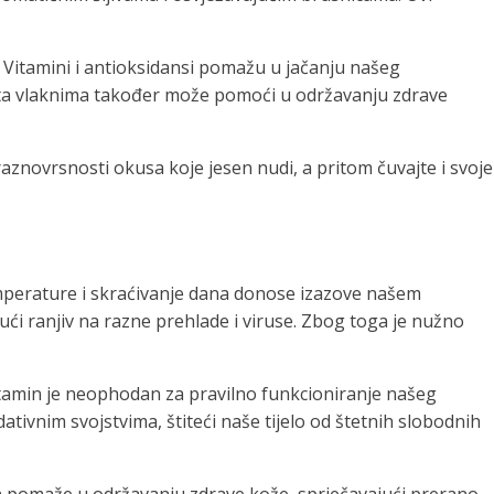
e. Vitamini i antioksidansi pomažu u jačanju našeg
gata vlaknima također može pomoći u održavanju zdrave
aznovrsnosti okusa koje jesen nudi, a pritom čuvajte i svoje
mperature i skraćivanje dana donose izazove našem
ući ranjiv na razne prehlade i viruse. Zbog toga je nužno
 vitamin je neophodan za pravilno funkcioniranje našeg
ivnim svojstvima, štiteći naše tijelo od štetnih slobodnih