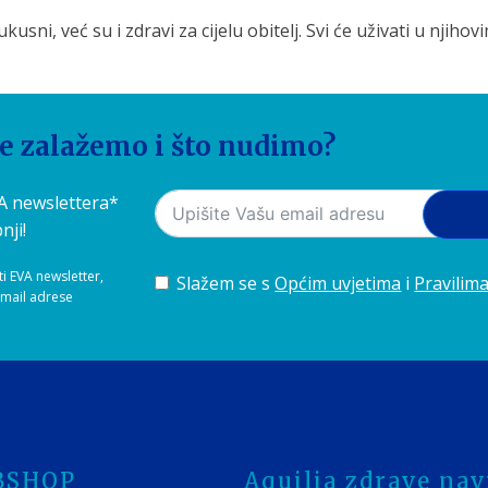
usni, već su i zdravi za cijelu obitelj. Svi će uživati u nji
 prehranu s sezonskim voćem bogatim vitaminima i hranjivim 
se zalažemo i što nudimo?
rgični i spremni za izazove hladnijih dana. Ne zaboravite 
VA newslettera*
nji!
ti EVA newsletter,
Slažem se s
Općim uvjetima
i
Pravilima
-mail adrese
BSHOP
Aquilia zdrave navi