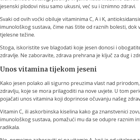
jesenski plodovi nisu samo ukusni, već su i iznimno zdravi.
Svaki od ovih voćki obiluje vitaminima C, A i K, antioksidans
imunološkog sustava, čime nas štite od raznih bolesti, do
tjelesne težine.
Stoga, iskoristite sve blagodati koje jesen donosi i obogati
zdravlje. Ne zaboravite, zdrava prehrana je ključ za dug i zdr
Unos vitamina tijekom jeseni
Kako jesen polako ali sigurno preuzima vlast nad prirodo
zdravlju, koje se mora prilagoditi na nove uvjete. U tom per
pojačati unos vitamina koji doprinose očuvanju našeg zdravl
Vitamin C, ili askorbinska kiselina kako ga znanstvenici zovu
imunološkog sustava, pomažući mu da se odupre raznim infekc
radikala.