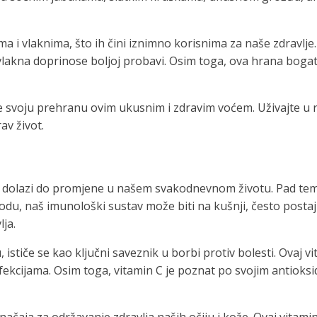
ima i vlaknima, što ih čini iznimno korisnima za naše zdravlj
k vlakna doprinose boljoj probavi. Osim toga, ova hrana bo
te svoju prehranu ovim ukusnim i zdravim voćem. Uživajte u r
av život.
m, dolazi do promjene u našem svakodnevnom životu. Pad te
iodu, naš imunološki sustav može biti na kušnji, često postaj
ja.
, ističe se kao ključni saveznik u borbi protiv bolesti. Ovaj
ijama. Osim toga, vitamin C je poznat po svojim antioksidat