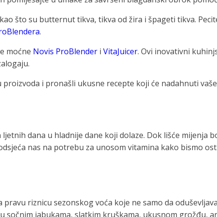
ao što su butternut tikva, tikva od žira i špageti tikva. Pecit
roBlendera
.
aše moćne
Novis ProBlender
i
VitaJuicer
. Ovi inovativni kuhin
zalogaju.
du proizvoda i pronašli ukusne recepte koji će nadahnuti va
 ljetnih dana u hladnije dane koji dolaze. Dok lišće mijenja 
podsjeća nas na potrebu za unosom vitamina kako bismo ostal
 pravu riznicu sezonskog voća koje ne samo da oduševljava s
ti u sočnim jabukama, slatkim kruškama, ukusnom grožđu, ar