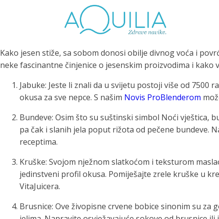
Kako jesen stiže, sa sobom donosi obilje divnog voća i povr
neke fascinantne činjenice o jesenskim proizvodima i kako
Jabuke: Jeste li znali da u svijetu postoji više od 750
okusa za sve nepce. S našim
Novis ProBlenderom
može
Tuš glave
Vrčevi za filtriranje
Boce 
Bundeve: Osim što su suštinski simbol Noći vještica, b
vode
irodno filtriranje vode za
pa čak i slanih jela poput rižota od pečene bundeve. N
tuširanje
Potpuno prijenosno rješenje
Potpuno
receptima.
za sigurnu i čistu vodu za piće
za sigur
Kruške: Svojom nježnom slatkoćom i teksturom maslaca, 
jedinstveni profil okusa. Pomiješajte zrele kruške u
VitaJuicera.
Brusnice: Ove živopisne crvene bobice sinonim su za 
jelima. Napravite osvježavajuće sokove od brusnice i