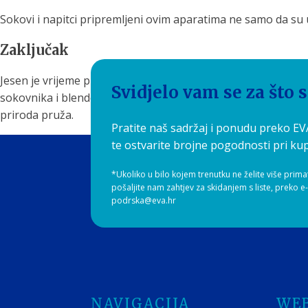
Sokovi i napitci pripremljeni ovim aparatima ne samo da su uk
Zaključak
Jesen je vrijeme promjena, ali i prilika da obogatite svoju
Svidjelo vam se za što 
sokovnika i blendera omogućava vam da ostanete zdravi, ene
priroda pruža.
Pratite naš sadržaj i ponudu preko E
te ostvarite brojne pogodnosti pri kup
*Ukoliko u bilo kojem trenutku ne želite više prima
pošaljite nam zahtjev za skidanjem s liste, preko e
podrska@eva.hr
NAVIGACIJA
WE