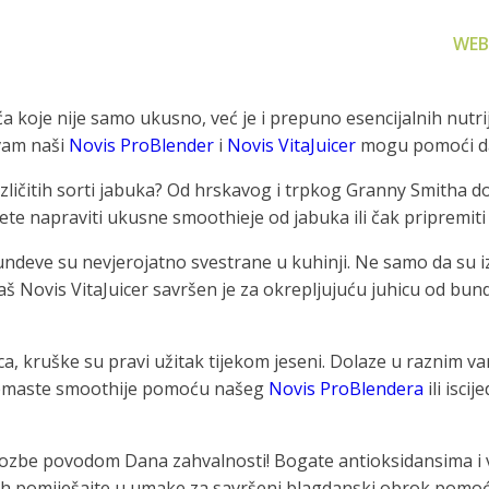
WEB
ća koje nije samo ukusno, već je i prepuno esencijalnih nutr
 vam naši
Novis ProBlender
i
Novis VitaJuicer
mogu pomoći da i
0 različitih sorti jabuka? Od hrskavog i trpkog Granny Smith
te napraviti ukusne smoothieje od jabuka ili čak pripremit
za filtriranje
Zamjenski dijelovi
Akcijs
undeve su nevjerojatno svestrane u kuhinji. Ne samo da su i
vode
Zamjenski dijelovi za naše
Proizvo
aš Novis VitaJuicer savršen je za okrepljujuću juhicu od bun
proizvode
 prijenosno rješenje
nu i čistu vodu za piće
kruške su pravi užitak tijekom jeseni. Dolaze u raznim vari
 kremaste smoothije pomoću našeg
Novis ProBlendera
ili isci
gozbe povodom Dana zahvalnosti! Bogate antioksidansima i vi
li ih pomiješajte u umake za savršeni blagdanski obrok pom