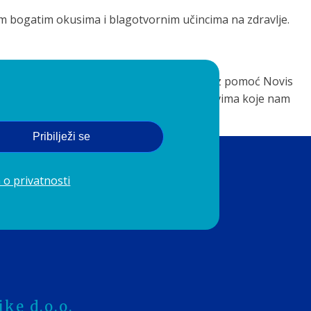
hovim bogatim okusima i blagotvornim učincima na zdravlje.
tvarima. Cijeđenje sokova iz ovih plodova uz pomoć Novis
uživati u čarima ove čarobne sezone i darovima koje nam
Pribilježi se
 o privatnosti
ke d.o.o.