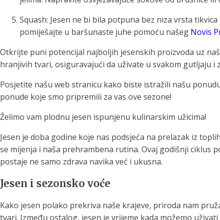
Squash: Jesen ne bi bila potpuna bez niza vrsta tikvica k
pomiješajte u baršunaste juhe pomoću našeg
Novis P
Otkrijte puni potencijal najboljih jesenskih proizvoda uz n
hranjivih tvari, osiguravajući da uživate u svakom gutljaju i 
Posjetite našu web stranicu kako biste istražili našu ponu
ponude koje smo pripremili za vas ove sezone!
Želimo vam plodnu jesen ispunjenu kulinarskim užicima!
Jesen je doba godine koje nas podsjeća na prelazak iz toplih
se mijenja i naša prehrambena rutina. Ovaj godišnji ciklus 
postaje ne samo zdrava navika već i ukusna.
Jesen i sezonsko voće
Kako jesen polako prekriva naše krajeve, priroda nam pruža
tvari. Između ostalog, jesen je vrijeme kada možemo uživa