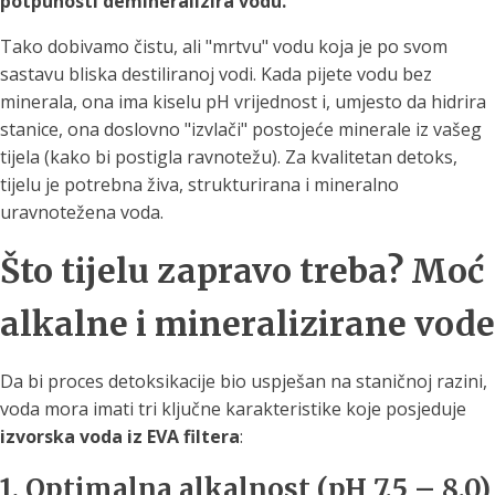
potpunosti demineralizira vodu.
Tako dobivamo čistu, ali "mrtvu" vodu koja je po svom
sastavu bliska destiliranoj vodi. Kada pijete vodu bez
minerala, ona ima kiselu pH vrijednost i, umjesto da hidrira
stanice, ona doslovno "izvlači" postojeće minerale iz vašeg
tijela (kako bi postigla ravnotežu). Za kvalitetan detoks,
tijelu je potrebna živa, strukturirana i mineralno
uravnotežena voda.
Što tijelu zapravo treba? Moć
alkalne i mineralizirane vode
Da bi proces detoksikacije bio uspješan na staničnoj razini,
voda mora imati tri ključne karakteristike koje posjeduje
izvorska voda iz EVA filtera
:
1. Optimalna alkalnost (pH 7,5 – 8,0)