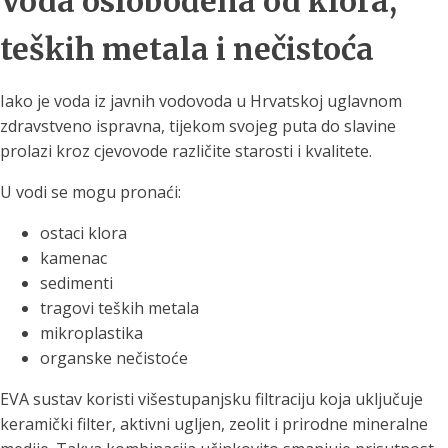
Voda oslobođena od klora,
teških metala i nečistoća
Iako je voda iz javnih vodovoda u Hrvatskoj uglavnom
zdravstveno ispravna, tijekom svojeg puta do slavine
prolazi kroz cjevovode različite starosti i kvalitete.
U vodi se mogu pronaći:
ostaci klora
kamenac
sedimenti
tragovi teških metala
mikroplastika
organske nečistoće
EVA sustav koristi višestupanjsku filtraciju koja uključuje
keramički filter, aktivni ugljen, zeolit i prirodne mineralne