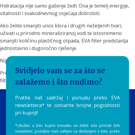
Hidratacija nije samo gašenje žeđi. Ona je temelj energije,
vitalnosti i svakodnevnog osjećaja dobrobiti.
Ako želite smanjiti unos klora i drugih neželjenih tvari,
uživati u prirodno mineraliziranoj vodi te istovremeno
smanjiti količinu plastičnog otpada, EVA filter predstavlja
jednostavno i dugoročno rješenje.
Nije svaka voda ista.
Svidjelo vam se za što se
Priuštite sebi i svojoj obitelji čistu, ukusnu i prirodno
filtriranu vodu svaki dan uz EVA filtere by Aquilia.
zalažemo i što nudimo?
Pratite naš sadržaj i ponudu preko EVA
newslettera* te ostvarite brojne pogodnosti
pri kupnji!
*Ukoliko u bilo kojem trenutku ne želite više primati EVA
newsletter, pošaljite nam zahtjev za skidanjem s liste, preko