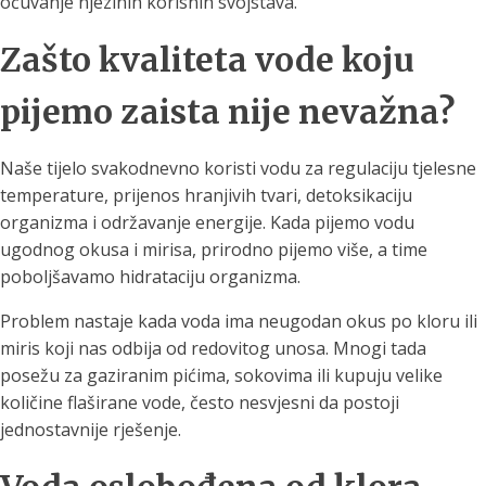
očuvanje njezinih korisnih svojstava.
Zašto kvaliteta vode koju
pijemo zaista nije nevažna?
Naše tijelo svakodnevno koristi vodu za regulaciju tjelesne
temperature, prijenos hranjivih tvari, detoksikaciju
organizma i održavanje energije. Kada pijemo vodu
ugodnog okusa i mirisa, prirodno pijemo više, a time
poboljšavamo hidrataciju organizma.
Problem nastaje kada voda ima neugodan okus po kloru ili
miris koji nas odbija od redovitog unosa. Mnogi tada
posežu za gaziranim pićima, sokovima ili kupuju velike
količine flaširane vode, često nesvjesni da postoji
jednostavnije rješenje.