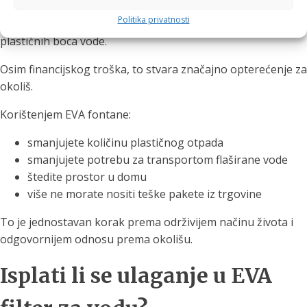
Politika privatnosti
Prosječno kućanstvo tijekom godine potroši stotine
plastičnih boca vode.
Osim financijskog troška, to stvara značajno opterećenje za
okoliš.
Korištenjem EVA fontane:
smanjujete količinu plastičnog otpada
smanjujete potrebu za transportom flaširane vode
štedite prostor u domu
više ne morate nositi teške pakete iz trgovine
To je jednostavan korak prema održivijem načinu života i
odgovornijem odnosu prema okolišu.
Isplati li se ulaganje u EVA