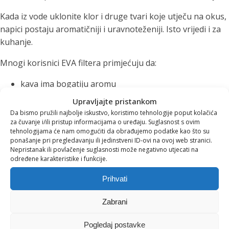
Kada iz vode uklonite klor i druge tvari koje utječu na okus,
napici postaju aromatičniji i uravnoteženiji. Isto vrijedi i za
kuhanje.
Mnogi korisnici EVA filtera primjećuju da:
kava ima bogatiju aromu
čajevi razvijaju puniji okus
Upravljajte pristankom
juhe i umaci postaju ukusniji
Da bismo pružili najbolje iskustvo, koristimo tehnologije poput kolačića
manje se stvara kamenac u kuhalima i aparatima za
za čuvanje i/ili pristup informacijama o uređaju. Suglasnost s ovim
tehnologijama će nam omogućiti da obrađujemo podatke kao što su
kavu
ponašanje pri pregledavanju ili jedinstveni ID-ovi na ovoj web stranici.
Nepristanak ili povlačenje suglasnosti može negativno utjecati na
Na taj način filtrirana voda poboljšava ne samo hidrataciju
određene karakteristike i funkcije.
nego i svakodnevne gastronomske rituale.
Prihvati
Manje plastike, više
Zabrani
održivosti
Pogledaj postavke