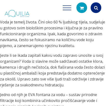
Voda je temelj života. Čini oko 60 % ljudskog tijela, sudjeluje
Products
u gotovo svim biološkim procesima i ključna je za pravilno
search
funkcioniranje organizma. Ipak, kada govorimo o zdravim
navikama, često se fokusiramo na količinu vode koju
pijemo, a zanemarujemo njezinu kvalitetu.
Jeste li se ikada zapitali kakvu vodu zapravo unosite u svoj
organizam? Voda iz slavine može sadržavati ostatke klora,
kamenca i drugih nečistoća, dok flaširana voda često dolazi
u plastičnoj ambalaži koja predstavlja dodatno opterećenje
Tuš glave
Vrčevi za filtrira
za okoliš. Upravo zato sve više ljudi traži održivije i zdravije
rirodno filtriranje vode za tuširanje
Potpuno prijenosno rješenje
rješenje za svakodnevnu hidrataciju.
čistu vodu za pi
Jedno od njih je EVA fontana za vodu – sustav prirodne
filtracije koji kombinira učinkovito pročišćavanje vode i