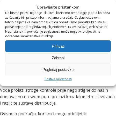
boljoj razini energije
Upravljajte pristankom
zdravijem izgledu kože
Da bismo pružili najbolje iskustvo, koristimo tehnologije poput kolačića
kvalitetnijoj probavi
za čuvanje i/ili pristup informacijama o uređaju. Suglasnost s ovim
smanjenom osjećaju umora
tehnologijama će nam omogućiti da obrađujemo podatke kao što su
ponašanje pri pregledavanju ili jedinstveni ID-ovi na ovoj web stranici.
Iako je voda iz javnih vodovoda u Hrvatskoj uglavnom
Nepristanak ili povlačenje suglasnosti može negativno utjecati na
određene karakteristike i funkcije.
zdravstveno ispravna, njezin okus, miris i sastav mogu
značajno varirati ovisno o lokaciji, starosti instalacija i
Prihvati
drugim čimbenicima.
Zabrani
Što se može nalaziti u vodi iz
Pogledaj postavke
slavine?
Politika privatnosti
Voda prolazi stroge kontrole prije nego stigne do naših
domova, no na svom putu prolazi kroz kilometre cjevovoda
i različite sustave distribucije.
Ovisno o području, korisnici mogu primijetiti: