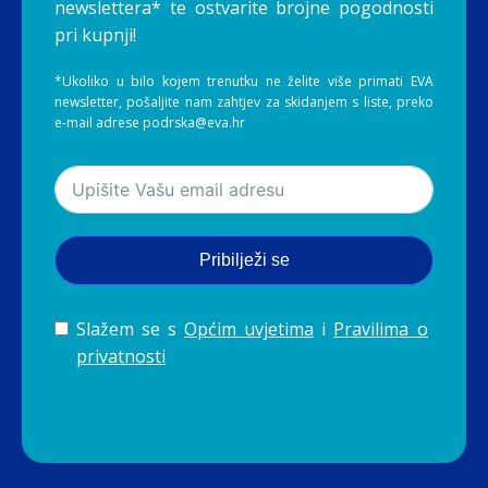
newslettera* te ostvarite brojne pogodnosti
pri kupnji!
*Ukoliko u bilo kojem trenutku ne želite više primati EVA
newsletter, pošaljite nam zahtjev za skidanjem s liste, preko
e-mail adrese podrska@eva.hr
Pribilježi se
Slažem se s
Općim uvjetima
i
Pravilima o
privatnosti