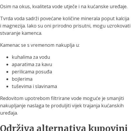
Osim na okus, kvaliteta vode utječe i na kućanske uređaje.
Tvrda voda sadrži povećane količine minerala poput kalcija
i magnezija. Iako su oni prirodno prisutni, mogu uzrokovati
stvaranje kamenca.
Kamenac se s vremenom nakuplja u:
kuhalima za vodu
aparatima za kavu
perilicama posuđa
bojlerima
tuševima i slavinama
Redovitom upotrebom filtrirane vode moguće je smanjiti
nakupljanje naslaga te produljiti vijek trajanja kućanskih
uređaja.
Održiva alternativa kupovini