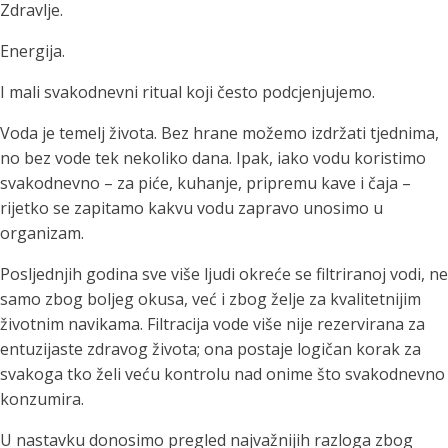
Zdravlje.
Energija.
I mali svakodnevni ritual koji često podcjenjujemo.
Voda je temelj života. Bez hrane možemo izdržati tjednima,
no bez vode tek nekoliko dana. Ipak, iako vodu koristimo
svakodnevno – za piće, kuhanje, pripremu kave i čaja –
rijetko se zapitamo kakvu vodu zapravo unosimo u
organizam.
Posljednjih godina sve više ljudi okreće se filtriranoj vodi, ne
samo zbog boljeg okusa, već i zbog želje za kvalitetnijim
životnim navikama. Filtracija vode više nije rezervirana za
entuzijaste zdravog života; ona postaje logičan korak za
svakoga tko želi veću kontrolu nad onime što svakodnevno
konzumira.
U nastavku donosimo pregled najvažnijih razloga zbog