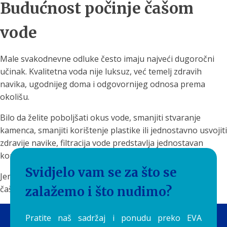
Budućnost počinje čašom
vode
Male svakodnevne odluke često imaju najveći dugoročni
učinak. Kvalitetna voda nije luksuz, već temelj zdravih
navika, ugodnijeg doma i odgovornijeg odnosa prema
okolišu.
Bilo da želite poboljšati okus vode, smanjiti stvaranje
kamenca, smanjiti korištenje plastike ili jednostavno usvojiti
zdravije navike, filtracija vode predstavlja jednostavan
korak prema kvalitetnijem životu.
Svidjelo vam se za što se
Jer ponekad promjena ne počinje velikim odlukama – već
čašom dobre vode.
zalažemo i što nudimo?
Pratite naš sadržaj i ponudu preko EVA