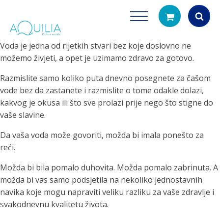
Voda je jedna od rijetkih stvari bez koje doslovno ne
Products
možemo živjeti, a opet je uzimamo zdravo za gotovo.
search
Razmislite samo koliko puta dnevno posegnete za čašom
vode bez da zastanete i razmislite o tome odakle dolazi,
kakvog je okusa ili što sve prolazi prije nego što stigne do
vaše slavine.
Da vaša voda može govoriti, možda bi imala ponešto za
reći.
Tuš glave
Vrčevi za filtrira
Možda bi bila pomalo duhovita. Možda pomalo zabrinuta. A
rirodno filtriranje vode za tuširanje
Potpuno prijenosno rješenje
možda bi vas samo podsjetila na nekoliko jednostavnih
čistu vodu za pi
navika koje mogu napraviti veliku razliku za vaše zdravlje i
svakodnevnu kvalitetu života.