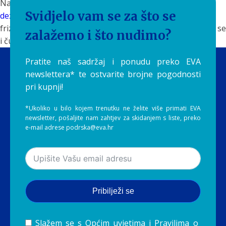
Na web stranici
aquilia.hr
možete pronaći razna
Svidjelo vam se za što se
dezinfekcijska sredstva
za potrebe kućanstva, restorana,
frizerskih salona i slično. Postupajte odgovorno, zaštitite se
zalažemo i što nudimo?
i čuvajmo jedni druge.
Pratite naš sadržaj i ponudu preko EVA
newslettera* te ostvarite brojne pogodnosti
pri kupnji!
*Ukoliko u bilo kojem trenutku ne želite više primati EVA
newsletter, pošaljite nam zahtjev za skidanjem s liste, preko
e-mail adrese podrska@eva.hr
Pribilježi se
Slažem se s
Općim uvjetima
i
Pravilima o