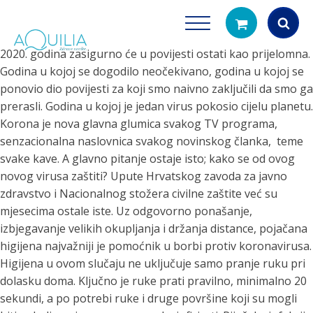
2020. godina zasigurno će u povijesti ostati kao prijelomna.
Godina u kojoj se dogodilo neočekivano, godina u kojoj se
Products
search
ponovio dio povijesti za koji smo naivno zaključili da smo ga
prerasli. Godina u kojoj je jedan virus pokosio cijelu planetu.
Korona je nova glavna glumica svakog TV programa,
senzacionalna naslovnica svakog novinskog članka, teme
svake kave. A glavno pitanje ostaje isto; kako se od ovog
novog virusa zaštiti?
Upute Hrvatskog zavoda za javno
zdravstvo i Nacionalnog stožera civilne zaštite već su
mjesecima ostale iste. Uz odgovorno ponašanje,
Tuš glave
Vrčevi za filtrira
izbjegavanje velikih okupljanja i držanja distance, pojačana
rirodno filtriranje vode za tuširanje
Potpuno prijenosno rješenje
higijena najvažniji je pomoćnik u borbi protiv koronavirusa.
čistu vodu za pi
Higijena u ovom slučaju ne uključuje samo pranje ruku pri
dolasku doma. Ključno je ruke prati pravilno, minimalno 20
sekundi, a po potrebi ruke i druge površine koji su mogli