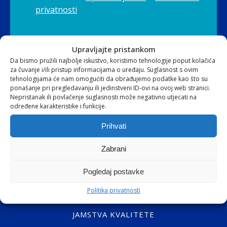
privatnosti
Upravljajte pristankom
Da bismo pružili najbolje iskustvo, koristimo tehnologije poput kolačića
za čuvanje i/ili pristup informacijama o uređaju. Suglasnost s ovim
tehnologijama će nam omogućiti da obrađujemo podatke kao što su
ponašanje pri pregledavanju ili jedinstveni ID-ovi na ovoj web stranici.
Nepristanak ili povlačenje suglasnosti može negativno utjecati na
određene karakteristike i funkcije.
NAVIGACIJA
Prihvati
POČETNA
Zabrani
O NAMA
Pogledaj postavke
PARTNERI
Politika privatnosti
ZADOVOLJSTVO KUPACA
JAMSTVA KVALITETE