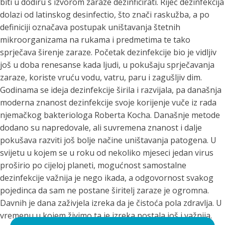
biti u dodiru s izvorom zaraze dezinficirati.
Riječ dezinfekcija
dolazi od latinskog desinfectio, što znači raskužba, a po
definiciji označava postupak uništavanja štetnih
mikroorganizama na rukama i predmetima te tako
sprječava širenje zaraze. Početak dezinfekcije bio je vidljiv
još u doba renesanse kada ljudi, u pokušaju sprječavanja
zaraze, koriste vruću vodu, vatru, paru i zagušljiv dim.
Godinama se ideja dezinfekcije širila i razvijala, pa današnja
moderna znanost dezinfekcije svoje korijenje vuče iz rada
njemačkog bakteriologa Roberta Kocha.
Današnje metode
dodano su napredovale, ali suvremena znanost i dalje
pokušava razviti još bolje načine uništavanja patogena. U
svijetu u kojem se u roku od nekoliko mjeseci jedan virus
proširio po cijeloj planeti, mogućnost samostalne
dezinfekcije važnija je nego ikada, a odgovornost svakog
pojedinca da sam ne postane širitelj zaraze je ogromna.
Davnih je dana zaživjela izreka da je čistoća pola zdravlja. U
vremenu u kojem živimo ta je izreka postala još i važnija.